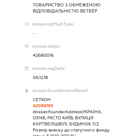
ТОВАРИСТВО З ОБМЕЖЕНОЮ
ВІДПОВІДАЛЬНІСТЮ
ВЕТБЕР
dossier.opfSubType:
-
dossier.edrpo:
42680016
dossier.regDate:
06.12.18
dossier.foundersAndBenef:
СЕТКОН
42098195
dossier.founderAddress
УКРАЇНА,
03148, МІСТО КИЇВ, ВУЛИЦЯ
КАРТВЕЛІШВІЛІ, БУДИНОК 7/2
Розмір внеску до статутного фонду