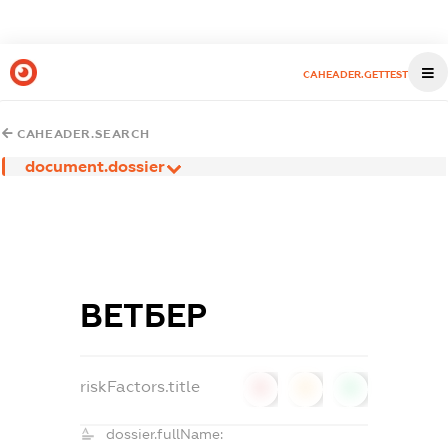
CAHEADER.GETTEST
CAHEADER.SEARCH
document.dossier
ВЕТБЕР
riskFactors.title
0
0
0
dossier.fullName: