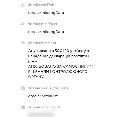
dossier.esvDebt
dossier.missingData
dossier.ndsPayer
dossier.missingData
dossier.ndsAnnul
Анульовано з 30.01.20 у зв'язку з:
ненадання декларацiй протягом
року
АНУЛЬОВАНО ЗА САМОСТIЙНИМ
РIШЕННЯМ КОНТРОЛЮЮЧОГО
ОРГАНУ.
dossier.single_tax_reg
dossier.notInList
dossier.non_profit
XXXXXXXXXX