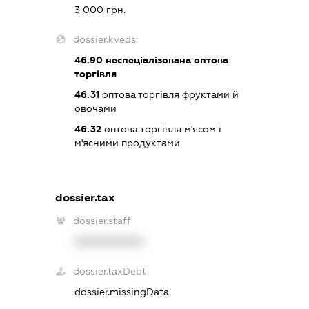
3 000 грн.
dossier.kveds:
46.90
неспеціалізована оптова
торгівля
46.31
оптова торгівля фруктами й
овочами
46.32
оптова торгівля м'ясом і
м'ясними продуктами
dossier.tax
dossier.staff
XXXXXXXXXX
dossier.taxDebt
dossier.missingData