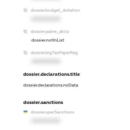
dossier.budget_dotation
XXXXXXXXXX
dossier.palne_akciz
dossier.notInList
dossier.bigTaxPayerReg
XXXXXXXXXX
dossier.declarations.title
dossier.declarations.noData
dossier.sanctions
dossier.specSanctions
XXXXXXXXXX