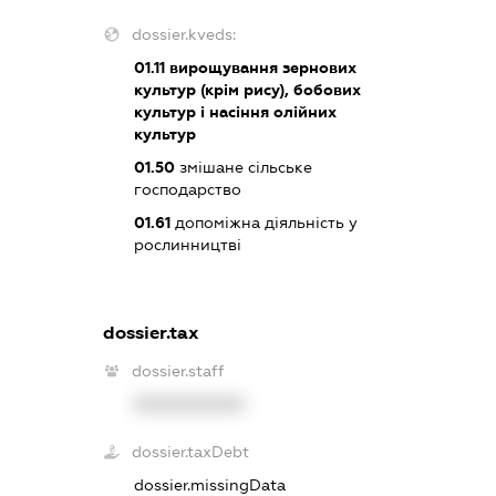
dossier.kveds:
01.11
вирощування зернових
культур (крім рису), бобових
культур і насіння олійних
культур
01.50
змішане сільське
господарство
01.61
допоміжна діяльність у
рослинництві
dossier.tax
dossier.staff
XXXXXXXXXX
dossier.taxDebt
dossier.missingData