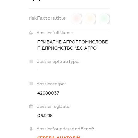
riskFactors.title
0
0
0
dossier.fullName:
ПРИВАТНЕ АГРОПРОМИСЛОВЕ
ПІДПРИЄМСТВО "ДС АГРО"
dossier.opfSubType:
-
dossier.edrpo:
42680037
dossier.regDate:
06.12.18
dossier.foundersAndBenef: