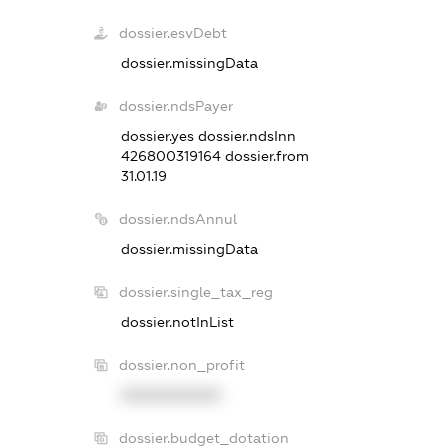
dossier.esvDebt
dossier.missingData
dossier.ndsPayer
dossier.yes
dossier.ndsInn
426800319164
dossier.from
31.01.19
dossier.ndsAnnul
dossier.missingData
dossier.single_tax_reg
dossier.notInList
dossier.non_profit
XXXXXXXXXX
dossier.budget_dotation