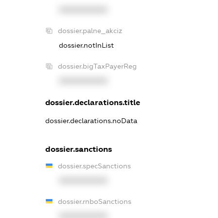
XXXXXXXXXX
dossier.palne_akciz
dossier.notInList
dossier.bigTaxPayerReg
XXXXXXXXXX
dossier.declarations.title
dossier.declarations.noData
dossier.sanctions
dossier.specSanctions
XXXXXXXXXX
dossier.rnboSanctions
XXXXXXXXXX