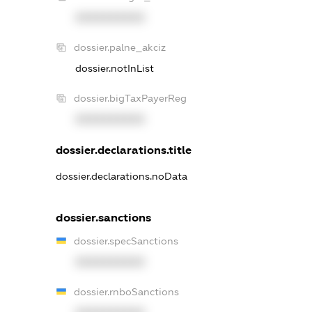
XXXXXXXXXX
dossier.palne_akciz
dossier.notInList
dossier.bigTaxPayerReg
XXXXXXXXXX
dossier.declarations.title
dossier.declarations.noData
dossier.sanctions
dossier.specSanctions
XXXXXXXXXX
dossier.rnboSanctions