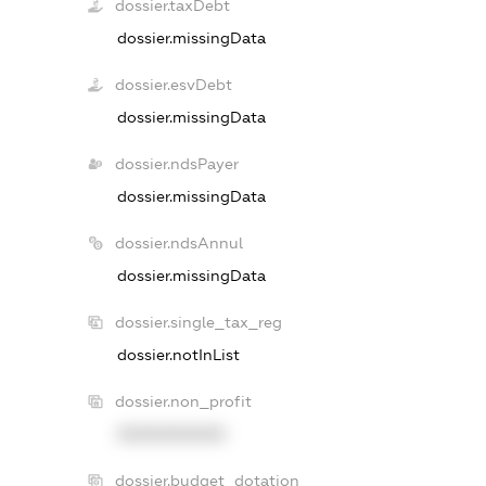
dossier.taxDebt
dossier.missingData
dossier.esvDebt
dossier.missingData
dossier.ndsPayer
dossier.missingData
dossier.ndsAnnul
dossier.missingData
dossier.single_tax_reg
dossier.notInList
dossier.non_profit
XXXXXXXXXX
dossier.budget_dotation