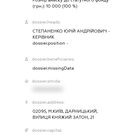
Розмір внеску до статутного фонду
(грн.):
10 000
(100 %)
dossier.heads:
СТЕПАНЕНКО ЮРІЙ АНДРІЙОВИЧ
-
КЕРІВНИК
dossier.position -
dossier.beneficiaries:
dossier.missingData
dossier.smida:
XXXXXXXXXX
dossier.address:
02095, М.КИЇВ, ДАРНИЦЬКИЙ,
ВУЛИЦЯ КНЯЖИЙ ЗАТОН, 21
dossier.capital: