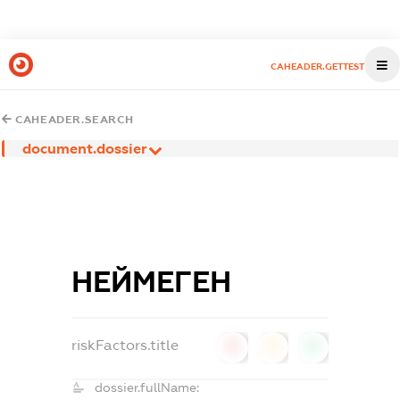
CAHEADER.GETTEST
CAHEADER.SEARCH
document.dossier
НЕЙМЕГЕН
riskFactors.title
0
0
0
dossier.fullName: