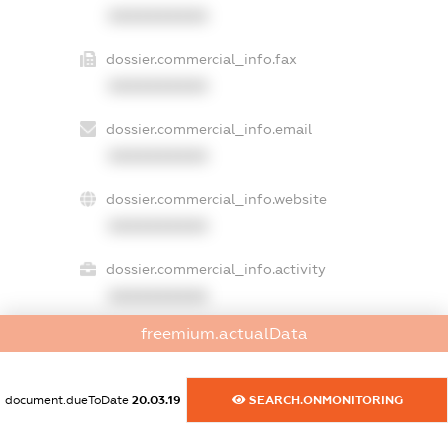
XXXXXXXXXX
dossier.commercial_info.fax
XXXXXXXXXX
dossier.commercial_info.email
XXXXXXXXXX
dossier.commercial_info.website
XXXXXXXXXX
dossier.commercial_info.activity
XXXXXXXXXX
freemium.actualData
freemium.exampleText_1
freemium.exampleText_2
document.dueToDate
20.03.19
SEARCH.ONMONITORING
freemium.anonymousPerSearch2