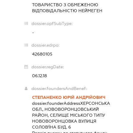
ТОВАРИСТВО З ОБМЕЖЕНОЮ
ВІДПОВІДАЛЬНІСТЮ
НЕЙМЕГЕН
dossier.opfSubType:
-
dossier.edrpo:
42680105
dossier.regDate:
06.12.18
dossier.foundersAndBenef:
СТЕПАНЕНКО ЮРІЙ АНДРІЙОВИЧ
dossier.founderAddress
ХЕРСОНСЬКА
ОБЛ., НОВОВОРОНЦОВСЬКИЙ
РАЙОН, СЕЛИЩЕ МІСЬКОГО ТИПУ
НОВОВОРОНЦОВКА ВУЛИЦЯ
СОЛОВ'ЇНА БУД. 6