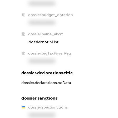
XXXXXXXXXX
dossier.budget_dotation
XXXXXXXXXX
dossier.palne_akciz
dossier.notInList
dossier.bigTaxPayerReg
XXXXXXXXXX
dossier.declarations.title
dossier.declarations.noData
dossier.sanctions
dossier.specSanctions
XXXXXXXXXX