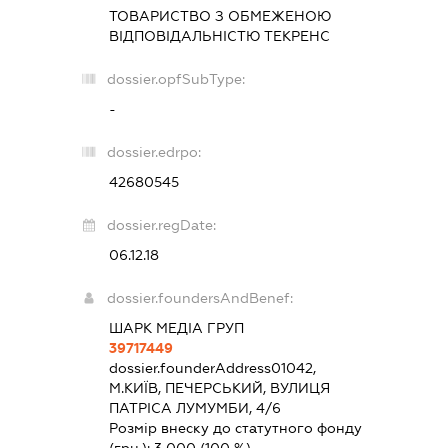
ТОВАРИСТВО З ОБМЕЖЕНОЮ
ВІДПОВІДАЛЬНІСТЮ
ТЕКРЕНС
dossier.opfSubType:
-
dossier.edrpo:
42680545
dossier.regDate:
06.12.18
dossier.foundersAndBenef:
ШАРК МЕДІА ГРУП
39717449
dossier.founderAddress
01042,
М.КИЇВ, ПЕЧЕРСЬКИЙ, ВУЛИЦЯ
ПАТРІСА ЛУМУМБИ, 4/6
Розмір внеску до статутного фонду