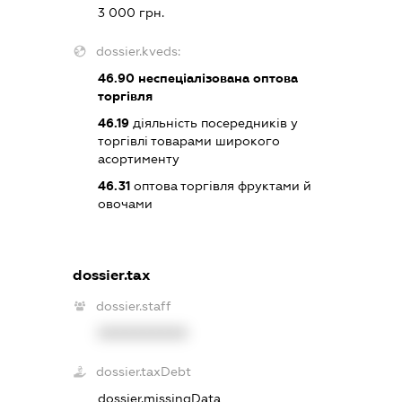
3 000 грн.
dossier.kveds:
46.90
неспеціалізована оптова
торгівля
46.19
діяльність посередників у
торгівлі товарами широкого
асортименту
46.31
оптова торгівля фруктами й
овочами
dossier.tax
dossier.staff
XXXXXXXXXX
dossier.taxDebt
dossier.missingData