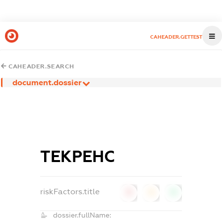
CAHEADER.GETTEST
CAHEADER.SEARCH
document.dossier
ТЕКРЕНС
riskFactors.title
0
0
0
dossier.fullName: