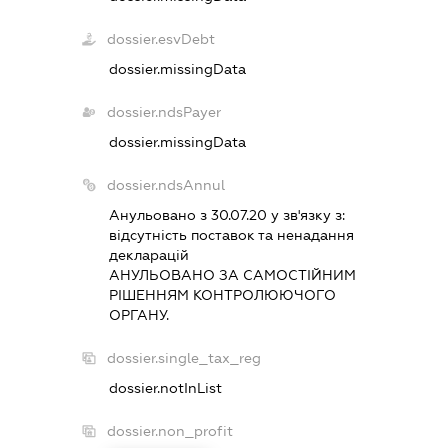
dossier.esvDebt
dossier.missingData
dossier.ndsPayer
dossier.missingData
dossier.ndsAnnul
Анульовано з 30.07.20 у зв'язку з:
вiдсутнiсть поставок та ненадання
декларацiй
АНУЛЬОВАНО ЗА САМОСТIЙНИМ
РIШЕННЯМ КОНТРОЛЮЮЧОГО
ОРГАНУ.
dossier.single_tax_reg
dossier.notInList
dossier.non_profit