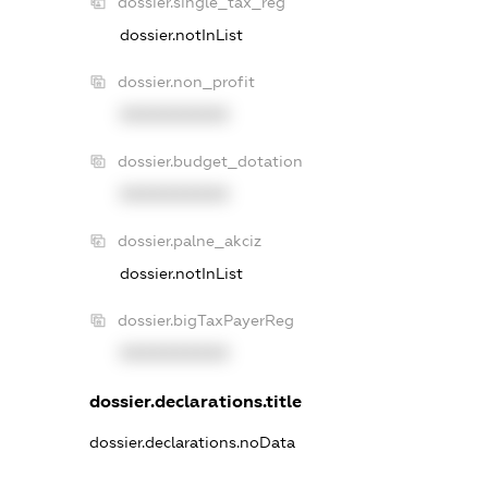
dossier.single_tax_reg
dossier.notInList
dossier.non_profit
XXXXXXXXXX
dossier.budget_dotation
XXXXXXXXXX
dossier.palne_akciz
dossier.notInList
dossier.bigTaxPayerReg
XXXXXXXXXX
dossier.declarations.title
dossier.declarations.noData