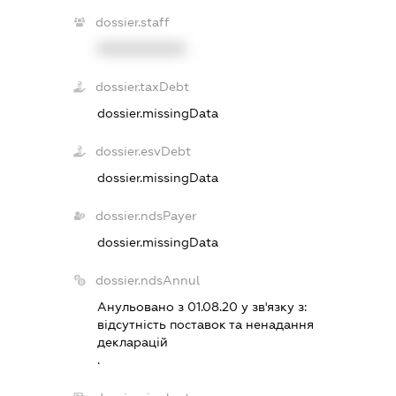
dossier.staff
XXXXXXXXXX
dossier.taxDebt
dossier.missingData
dossier.esvDebt
dossier.missingData
dossier.ndsPayer
dossier.missingData
dossier.ndsAnnul
Анульовано з 01.08.20 у зв'язку з:
вiдсутнiсть поставок та ненадання
декларацiй
.