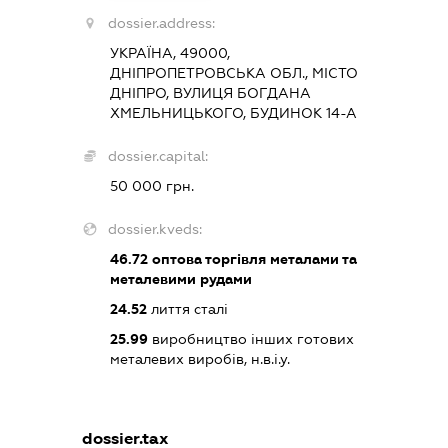
dossier.address:
УКРАЇНА, 49000,
ДНІПРОПЕТРОВСЬКА ОБЛ., МІСТО
ДНІПРО, ВУЛИЦЯ БОГДАНА
ХМЕЛЬНИЦЬКОГО, БУДИНОК 14-А
dossier.capital:
50 000 грн.
dossier.kveds:
46.72
оптова торгівля металами та
металевими рудами
24.52
лиття сталі
25.99
виробництво інших готових
металевих виробів, н.в.і.у.
dossier.tax