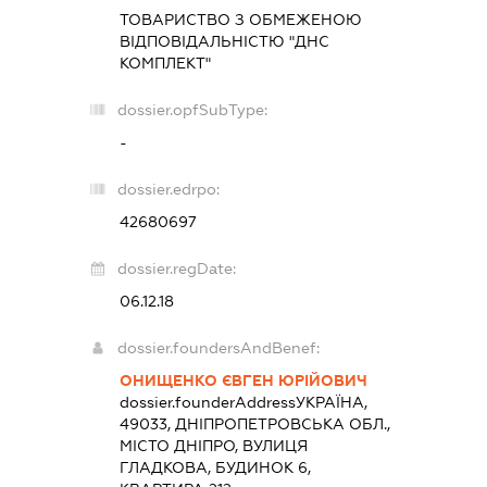
ТОВАРИСТВО З ОБМЕЖЕНОЮ
ВІДПОВІДАЛЬНІСТЮ "ДНС
КОМПЛЕКТ"
dossier.opfSubType:
-
dossier.edrpo:
42680697
dossier.regDate:
06.12.18
dossier.foundersAndBenef:
ОНИЩЕНКО ЄВГЕН ЮРІЙОВИЧ
dossier.founderAddress
УКРАЇНА,
49033, ДНІПРОПЕТРОВСЬКА ОБЛ.,
МІСТО ДНІПРО, ВУЛИЦЯ
ГЛАДКОВА, БУДИНОК 6,