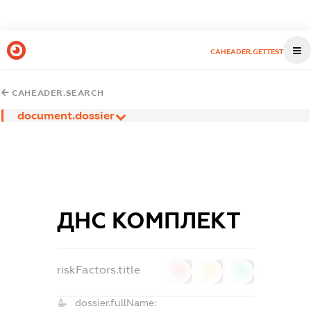
CAHEADER.GETTEST
CAHEADER.SEARCH
document.dossier
ДНС КОМПЛЕКТ
riskFactors.title
0
0
0
dossier.fullName: