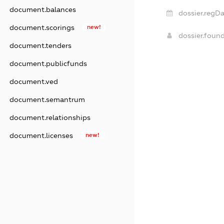
document.balances
dossier.regDa
document.scorings
new!
dossier.foun
document.tenders
document.publicfunds
document.ved
document.semantrum
document.relationships
document.licenses
new!