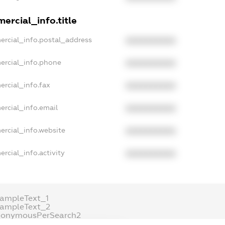
ercial_info.title
ercial_info.postal_address
XXXXXXXXXX
ercial_info.phone
XXXXXXXXXX
ercial_info.fax
XXXXXXXXXX
ercial_info.email
XXXXXXXXXX
ercial_info.website
XXXXXXXXXX
rcial_info.activity
XXXXXXXXXX
xampleText_1
xampleText_2
nonymousPerSearch2