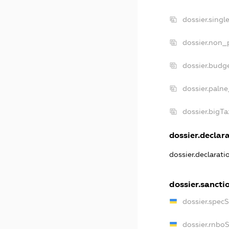
dossier.sing
dossier.non_
dossier.budg
dossier.palne
dossier.bigT
dossier.declara
dossier.declarat
dossier.sancti
dossier.spec
dossier.rnbo