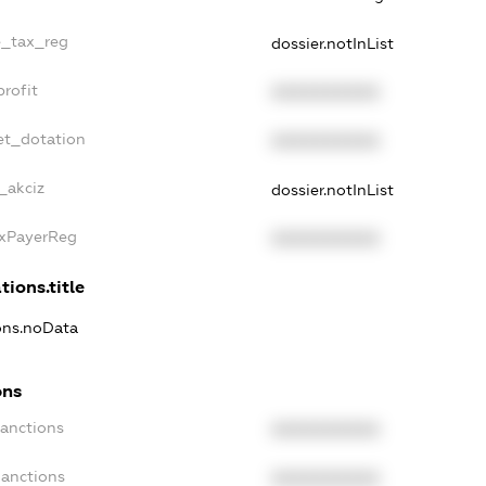
le_tax_reg
dossier.notInList
profit
XXXXXXXXXX
et_dotation
XXXXXXXXXX
_akciz
dossier.notInList
axPayerReg
XXXXXXXXXX
tions.title
ions.noData
ons
Sanctions
XXXXXXXXXX
Sanctions
XXXXXXXXXX