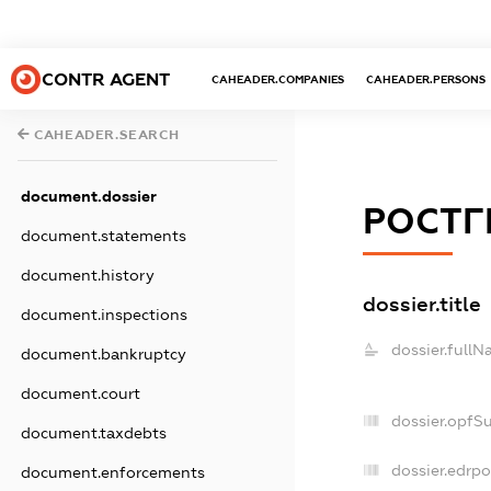
CONTR AGENT
CAHEADER.COMPANIES
CAHEADER.PERSONS
CAHEADER.SEARCH
document.dossier
РОСТГ
document.statements
document.history
dossier.title
document.inspections
dossier.fullN
document.bankruptcy
document.court
dossier.opfS
document.taxdebts
dossier.edrpo
document.enforcements