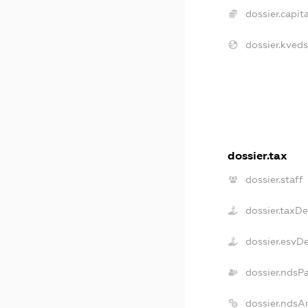
dossier.capita
dossier.kveds
dossier.tax
dossier.staff
dossier.taxD
dossier.esvD
dossier.ndsP
dossier.ndsA