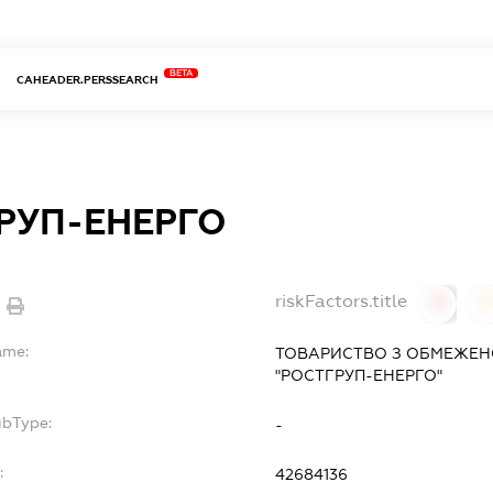
BETA
CAHEADER.PERSSEARCH
РУП-ЕНЕРГО
riskFactors.title
0
ame:
ТОВАРИСТВО З ОБМЕЖЕН
"РОСТГРУП-ЕНЕРГО"
ubType:
-
:
42684136