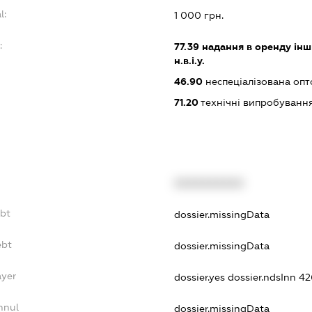
l:
1 000 грн.
:
77.39
надання в оренду інши
н.в.і.у.
46.90
неспеціалізована опт
71.20
технічні випробування
XXXXXXXXXX
ebt
dossier.missingData
ebt
dossier.missingData
ayer
dossier.yes
dossier.ndsInn 4
nnul
dossier.missingData