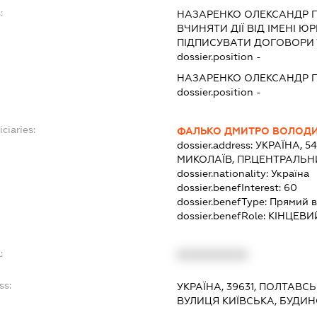
:
НАЗАРЕНКО ОЛЕКСАНДР 
ВЧИНЯТИ ДІЇ ВІД ІМЕНІ Ю
ПІДПИСУВАТИ ДОГОВОРИ 
dossier.position -
НАЗАРЕНКО ОЛЕКСАНДР 
dossier.position -
ciaries:
ФАЛЬКО ДМИТРО ВОЛОД
dossier.address:
УКРАЇНА, 5
МИКОЛАЇВ, ПР.ЦЕНТРАЛЬНИ
dossier.nationality:
Україна
dossier.benefInterest:
60
dossier.benefType:
Прямий в
dossier.benefRole:
КІНЦЕВИ
:
XXXXXXXXXX
ss:
УКРАЇНА, 39631, ПОЛТАВСЬ
ВУЛИЦЯ КИЇВСЬКА, БУДИН