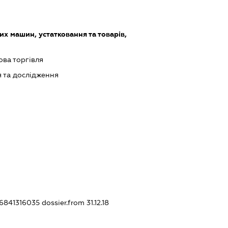
х машин, устатковання та товарів,
ова торгівля
 та дослідження
26841316035
dossier.from 31.12.18