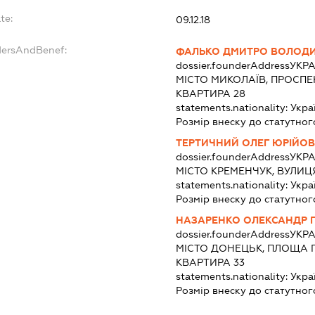
te:
09.12.18
dersAndBenef:
ФАЛЬКО ДМИТРО ВОЛОД
dossier.founderAddress
УКРА
МІСТО МИКОЛАЇВ, ПРОСПЕ
КВАРТИРА 28
statements.nationality:
Укра
Розмір внеску до статутног
ТЕРТИЧНИЙ ОЛЕГ ЮРІЙО
dossier.founderAddress
УКРА
МІСТО КРЕМЕНЧУК, ВУЛИЦ
statements.nationality:
Укра
Розмір внеску до статутног
НАЗАРЕНКО ОЛЕКСАНДР 
dossier.founderAddress
УКРА
МІСТО ДОНЕЦЬК, ПЛОЩА П
КВАРТИРА 33
statements.nationality:
Укра
Розмір внеску до статутног