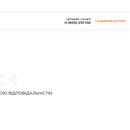
caHeader.contact
CAHEADER.GETTEST
0 (800) 210 102
0
0
ОЮ ВІДПОВІДАЛЬНІСТЮ