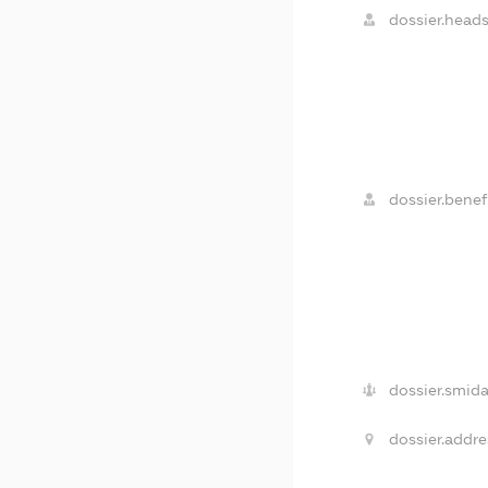
dossier.heads
dossier.benefi
dossier.smida
dossier.addre