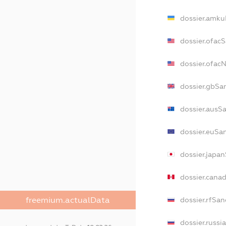
dossier.amku
dossier.ofac
dossier.ofa
dossier.gbSa
dossier.ausS
dossier.euSa
dossier.japa
dossier.cana
freemium.actualData
dossier.rfSan
dossier.russi