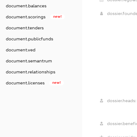
document.balances
dossier.found
document.scorings
new!
document.tenders
document.publicfunds
document.ved
document.semantrum
document.relationships
document.licenses
new!
dossier.heads:
dossier.benefic