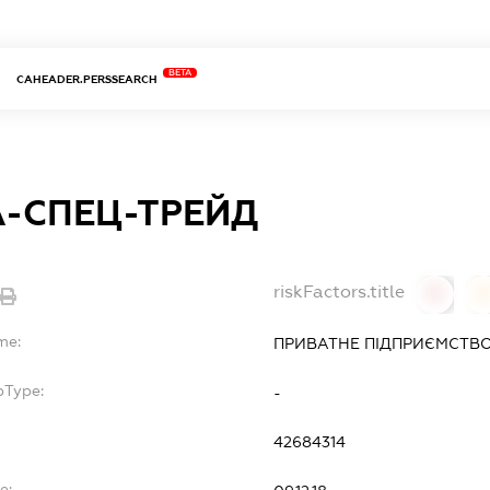
BETA
CAHEADER.PERSSEARCH
А-СПЕЦ-ТРЕЙД
riskFactors.title
0
0
me:
ПРИВАТНЕ ПІДПРИЄМСТВО
bType:
-
42684314
e: