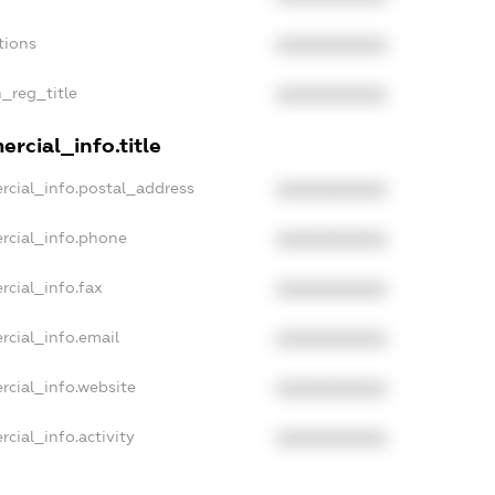
tions
XXXXXXXXXX
n_reg_title
XXXXXXXXXX
rcial_info.title
rcial_info.postal_address
XXXXXXXXXX
rcial_info.phone
XXXXXXXXXX
rcial_info.fax
XXXXXXXXXX
rcial_info.email
XXXXXXXXXX
rcial_info.website
XXXXXXXXXX
cial_info.activity
XXXXXXXXXX