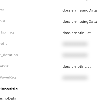
yer
dossier.missingData
nul
dossier.missingData
e_tax_reg
dossier.notInList
rofit
XXXXXXXXXX
t_dotation
XXXXXXXXXX
akciz
dossier.notInList
xPayerReg
XXXXXXXXXX
ions.title
ons.noData