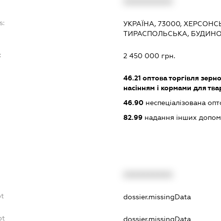
XXXXXXXXXX
s:
УКРАЇНА, 73000, ХЕРСОНС
ТИРАСПОЛЬСЬКА, БУДИНО
:
2 450 000 грн.
46.21
оптова торгівля зерн
насінням і кормами для тва
46.90
неспеціалізована опт
82.99
надання інших допоміж
XXXXXXXXXX
bt
dossier.missingData
bt
dossier.missingData