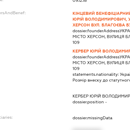
09.12.18
ersAndBenef:
КІНЦЕВИЙ БЕНЕФІЦІАРНИ
ЮРІЙ ВОЛОДИМИРОВИЧ, УК
ХЕРСОН ВУЛ. БЛАГОЄВА БУД.
dossier.founderAddress
УКРА
МІСТО ХЕРСОН, ВУЛИЦЯ Б
109
КЕРБЕР ЮРІЙ ВОЛОДИМИ
dossier.founderAddress
УКРА
МІСТО ХЕРСОН, ВУЛИЦЯ Б
109
statements.nationality:
Укра
Розмір внеску до статутног
КЕРБЕР ЮРІЙ ВОЛОДИМИ
dossier.position -
iaries:
dossier.missingData