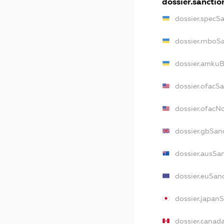
dossier.sanctio
dossier.specS
dossier.rnboS
dossier.amkuB
dossier.ofacS
dossier.ofac
dossier.gbSan
dossier.ausSa
dossier.euSan
dossier.japan
dossier.canad