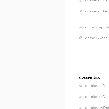
dossier.smida:
dossier.addres
dossier.capital
dossier.kveds:
dossier.tax
dossier.staff
dossier.taxDe
dossier.esvDe