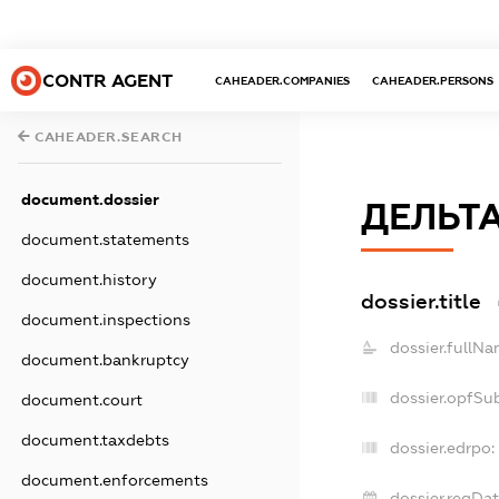
CONTR AGENT
CAHEADER.COMPANIES
CAHEADER.PERSONS
CAHEADER.SEARCH
document.dossier
ДЕЛЬТ
document.statements
document.history
dossier.title
document.inspections
dossier.fullNa
document.bankruptcy
dossier.opfSu
document.court
document.taxdebts
dossier.edrpo:
document.enforcements
dossier.regDat