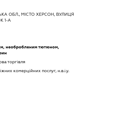
ЬКА ОБЛ., МІСТО ХЕРСОН, ВУЛИЦЯ
К 1-А
ом, необробленим тютюном,
рин
ова торгівля
них комерційних послуг, н.в.і.у.