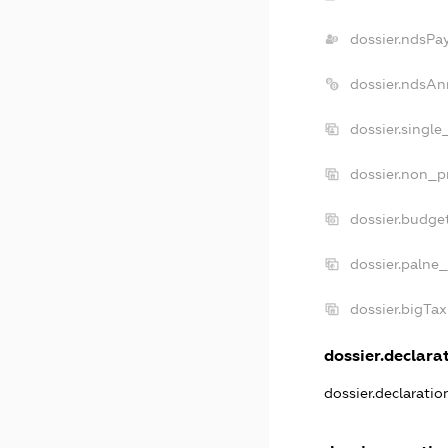
dossier.ndsPa
dossier.ndsAn
dossier.singl
dossier.non_p
dossier.budge
dossier.palne_
dossier.bigTa
dossier.declarat
dossier.declarati