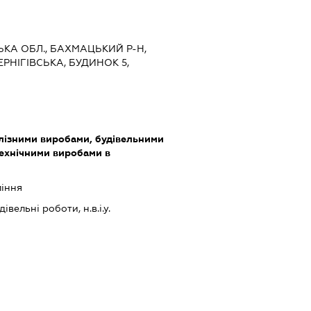
СЬКА ОБЛ., БАХМАЦЬКИЙ Р-Н,
РНІГІВСЬКА, БУДИНОК 5,
алізними виробами, будівельними
технічними виробами в
ління
івельні роботи, н.в.і.у.