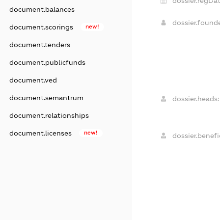
dossier.regDat
document.balances
dossier.foun
document.scorings
new!
document.tenders
document.publicfunds
document.ved
document.semantrum
dossier.heads:
document.relationships
document.licenses
new!
dossier.benefic