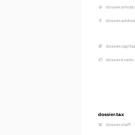
dossier.smida:
dossier.addres
dossier.capital
dossier.kveds:
dossier.tax
dossier.staff