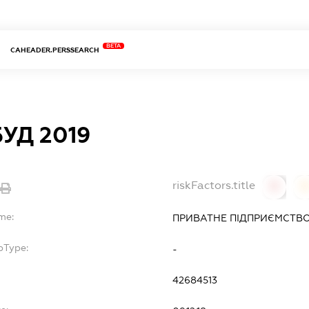
BETA
CAHEADER.PERSSEARCH
УД 2019
riskFactors.title
0
me:
ПРИВАТНЕ ПІДПРИЄМСТВО 
bType:
-
42684513