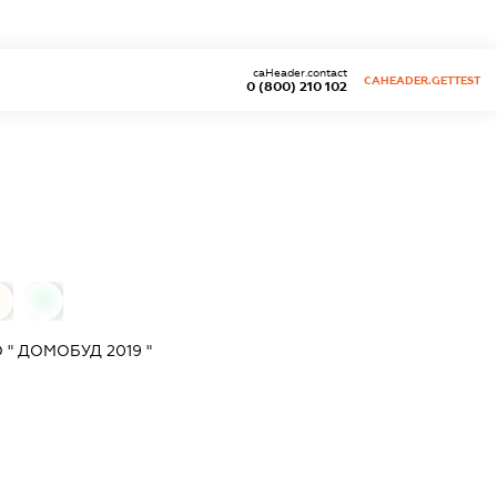
caHeader.contact
CAHEADER.GETTEST
0 (800) 210 102
0
0
" ДОМОБУД 2019 "