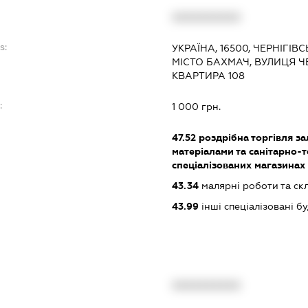
XXXXXXXXXX
s:
УКРАЇНА, 16500, ЧЕРНІГІВ
МІСТО БАХМАЧ, ВУЛИЦЯ ЧЕ
КВАРТИРА 108
:
1 000 грн.
47.52
роздрібна торгівля з
матеріалами та санітарно-
спеціалізованих магазинах
43.34
малярні роботи та ск
43.99
інші спеціалізовані буд
XXXXXXXXXX