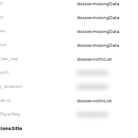
bt
dossier.missingData
bt
dossier.missingData
yer
dossier.missingData
nul
dossier.missingData
e_tax_reg
dossier.notInList
rofit
XXXXXXXXXX
t_dotation
XXXXXXXXXX
_akciz
dossier.notInList
xPayerReg
XXXXXXXXXX
ions.title