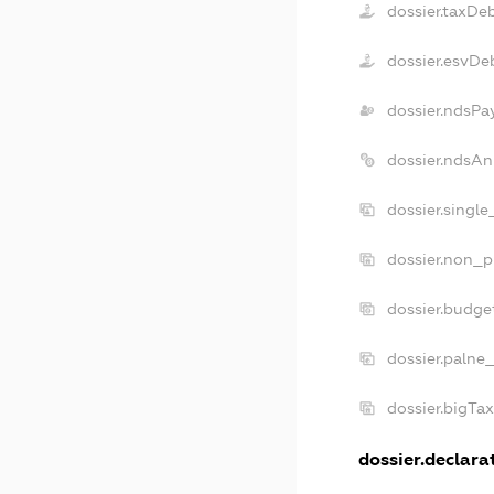
dossier.taxDe
dossier.esvDe
dossier.ndsPa
dossier.ndsAn
dossier.singl
dossier.non_p
dossier.budge
dossier.palne
dossier.bigTa
dossier.declarat