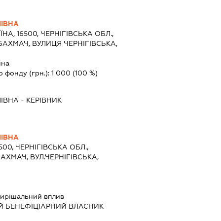
ЛІВНА
ЇНА, 16500, ЧЕРНІГІВСЬКА ОБЛ.,
БАХМАЧ, ВУЛИЦЯ ЧЕРНІГІВСЬКА,
їна
о фонду (грн.):
1 000
(100 %)
ЛІВНА
-
КЕРІВНИК
ЛІВНА
500, ЧЕРНІГІВСЬКА ОБЛ.,
АХМАЧ, ВУЛ.ЧЕРНІГІВСЬКА,
ирішальний вплив
Й БЕНЕФІЦІАРНИЙ ВЛАСНИК