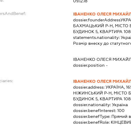
e:
09.12.18
dersAndBenef:
ІВАНЕНКО ОЛЕСЯ МИХАЙ
dossier.founderAddress
УКРА
БАХМАЦЬКИЙ Р-Н, МІСТО 
БУДИНОК 5, КВАРТИРА 108
statements.nationality:
Укра
Розмір внеску до статутног
ІВАНЕНКО ОЛЕСЯ МИХАЙ
dossier.position -
iaries:
ІВАНЕНКО ОЛЕСЯ МИХАЙ
dossier.address:
УКРАЇНА, 16
НІЖИНСЬКИЙ Р-Н, МІСТО Б
БУДИНОК 5, КВАРТИРА 108
dossier.nationality:
Україна
dossier.benefInterest:
100
dossier.benefType:
Прямий в
dossier.benefRole:
КІНЦЕВИ