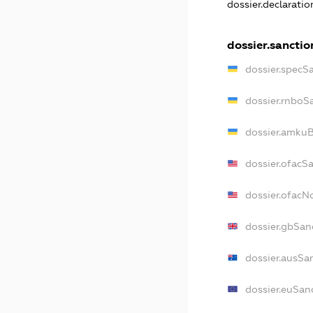
dossier.declarati
dossier.sanctio
dossier.specS
dossier.rnboS
dossier.amkuB
dossier.ofacS
dossier.ofac
dossier.gbSan
dossier.ausSa
dossier.euSan