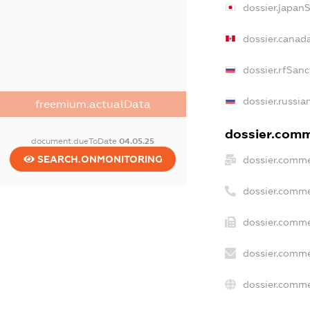
dossier.japan
dossier.canad
dossier.rfSanc
dossier.russia
freemium.actualData
dossier.comme
document.dueToDate
04.05.25
SEARCH.ONMONITORING
dossier.comme
dossier.comme
dossier.comme
dossier.comme
dossier.comme