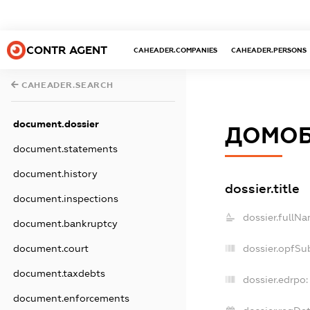
CONTR AGENT
CAHEADER.COMPANIES
CAHEADER.PERSONS
CAHEADER.SEARCH
document.dossier
ДОМОБ
document.statements
document.history
dossier.title
document.inspections
dossier.fullNa
document.bankruptcy
dossier.opfSu
document.court
document.taxdebts
dossier.edrpo:
document.enforcements