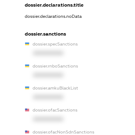
dossier.declarations.title
dossier.declarations.noData
dossier.sanctions
dossier.specSanctions
XXXXXXXXXX
dossier.rnboSanctions
XXXXXXXXXX
dossier.amkuBlackList
XXXXXXXXXX
dossier.ofacSanctions
XXXXXXXXXX
dossier.ofacNonSdnSanctions