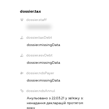
dossier.tax
dossier.staff
XXXXXXXXXX
dossier.taxDebt
dossier.missingData
dossier.esvDebt
dossier.missingData
dossier.ndsPayer
dossier.missingData
dossier.ndsAnnul
Анульовано з 22.03.21 у зв'язку з:
ненадання декларацiй протягом
року