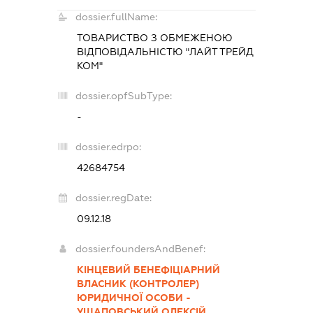
dossier.fullName:
ТОВАРИСТВО З ОБМЕЖЕНОЮ
ВІДПОВІДАЛЬНІСТЮ "ЛАЙТ ТРЕЙД
КОМ"
dossier.opfSubType:
-
dossier.edrpo:
42684754
dossier.regDate:
09.12.18
dossier.foundersAndBenef:
КІНЦЕВИЙ БЕНЕФІЦІАРНИЙ
ВЛАСНИК (КОНТРОЛЕР)
ЮРИДИЧНОЇ ОСОБИ -
УЩАПОВСЬКИЙ ОЛЕКСІЙ