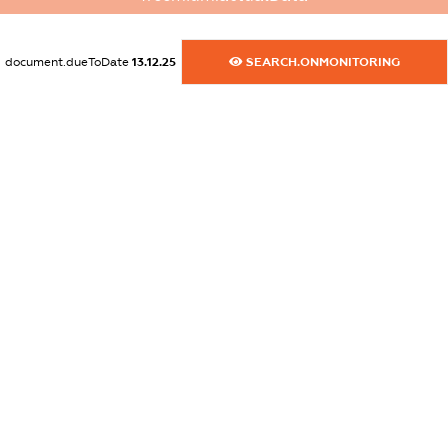
XXXXXXXXXX
document.dueToDate
13.12.25
SEARCH.ONMONITORING
dossier.commercial_info.activity
XXXXXXXXXX
freemium.exampleText_1
freemium.exampleText_2
freemium.anonymousPerSearch2
FREEMIUM.DETAILS
FREEMIUM.REGISTER