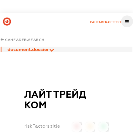
CAHEADER.GETTEST
CAHEADER.SEARCH
document.dossier
ЛАЙТ ТРЕЙД
КОМ
riskFactors.title
0
0
0