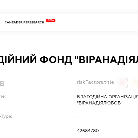
BETA
CAHEADER.PERSSEARCH
ДІЙНИЙ ФОНД "ВІРАНАДІ
riskFactors.title
0
0
me:
БЛАГОДІЙНА ОРГАНІЗАЦІ
"ВІРАНАДІЯЛЮБОВ"
bType:
-
42684780