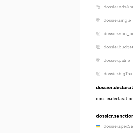
dossier.ndsAn
dossier.single
dossier.non_pr
dossier.budge
dossier.palne_
dossier.bigTa
dossier.declarat
dossier.declarati
dossier.sanctio
dossier.specS