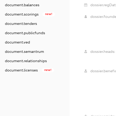
dossier.regDat
document.balances
document.scorings
new!
dossier.found
document.tenders
document.publicfunds
document.ved
dossier.heads:
document.semantrum
document.relationships
document.licenses
new!
dossier.benefic