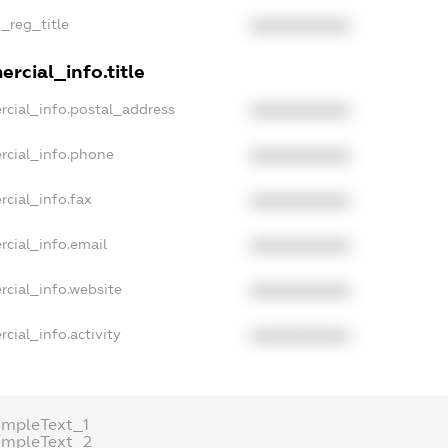
n_reg_title
XXXXXXXXXX
rcial_info.title
rcial_info.postal_address
XXXXXXXXXX
rcial_info.phone
XXXXXXXXXX
rcial_info.fax
XXXXXXXXXX
rcial_info.email
XXXXXXXXXX
rcial_info.website
XXXXXXXXXX
cial_info.activity
XXXXXXXXXX
ampleText_1
ampleText_2