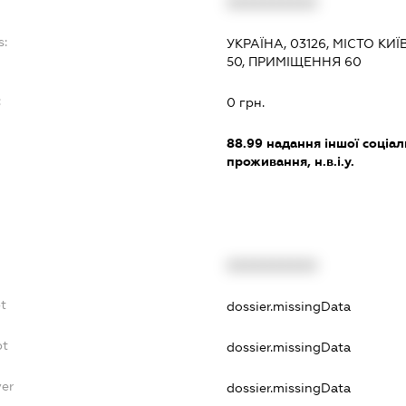
XXXXXXXXXX
s:
УКРАЇНА, 03126, МІСТО КИ
50, ПРИМІЩЕННЯ 60
:
0 грн.
88.99
надання іншої соціал
проживання, н.в.і.у.
XXXXXXXXXX
bt
dossier.missingData
bt
dossier.missingData
yer
dossier.missingData