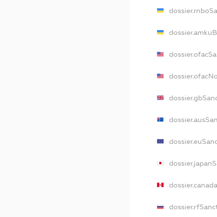
dossier.rnboS
dossier.amkuB
dossier.ofacS
dossier.ofac
dossier.gbSan
dossier.ausSa
dossier.euSan
dossier.japan
dossier.canad
dossier.rfSanc