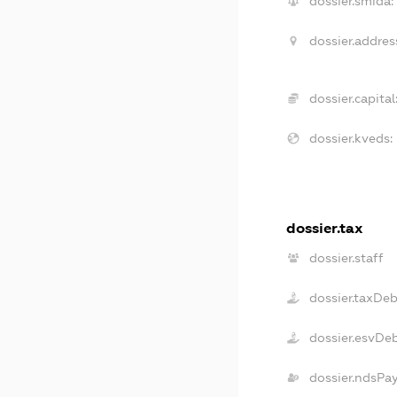
dossier.smida:
dossier.addres
dossier.capital
dossier.kveds:
dossier.tax
dossier.staff
dossier.taxDe
dossier.esvDe
dossier.ndsPa