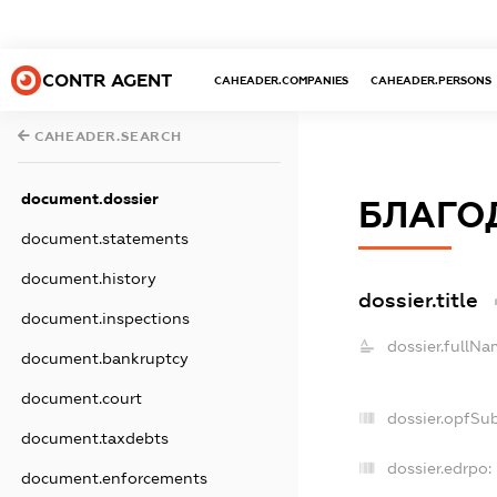
CONTR AGENT
CAHEADER.COMPANIES
CAHEADER.PERSONS
CAHEADER.SEARCH
document.dossier
БЛАГО
document.statements
document.history
dossier.title
document.inspections
dossier.fullNa
document.bankruptcy
document.court
dossier.opfSu
document.taxdebts
dossier.edrpo:
document.enforcements