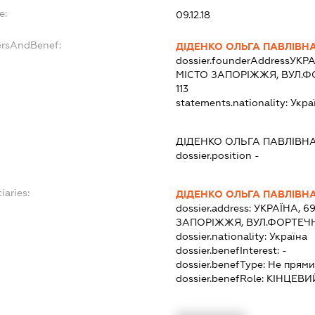
e:
09.12.18
ersAndBenef:
ДІДЕНКО ОЛЬГА ПАВЛІВН
dossier.founderAddress
УКРА
МІСТО ЗАПОРІЖЖЯ, ВУЛ.Ф
113
statements.nationality:
Укра
ДІДЕНКО ОЛЬГА ПАВЛІВН
dossier.position -
iaries:
ДІДЕНКО ОЛЬГА ПАВЛІВН
dossier.address:
УКРАЇНА, 6
ЗАПОРІЖЖЯ, ВУЛ.ФОРТЕЧНА
dossier.nationality:
Україна
dossier.benefInterest:
-
dossier.benefType:
Не прями
dossier.benefRole:
КІНЦЕВИ