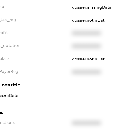
nul
dossier.missingData
_tax_reg
dossier.notInList
ofit
XXXXXXXXXX
t_dotation
XXXXXXXXXX
akciz
dossier.notInList
xPayerReg
XXXXXXXXXX
ions.title
ons.noData
ns
anctions
XXXXXXXXXX