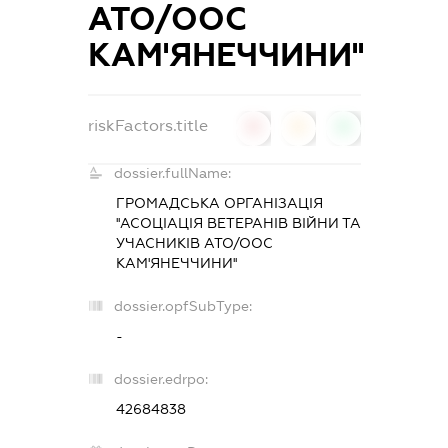
АТО/ООС
КАМ'ЯНЕЧЧИНИ''
riskFactors.title
0
0
0
dossier.fullName:
ГРОМАДСЬКА ОРГАНІЗАЦІЯ
''АСОЦІАЦІЯ ВЕТЕРАНІВ ВІЙНИ ТА
УЧАСНИКІВ АТО/ООС
КАМ'ЯНЕЧЧИНИ''
dossier.opfSubType:
-
dossier.edrpo:
42684838