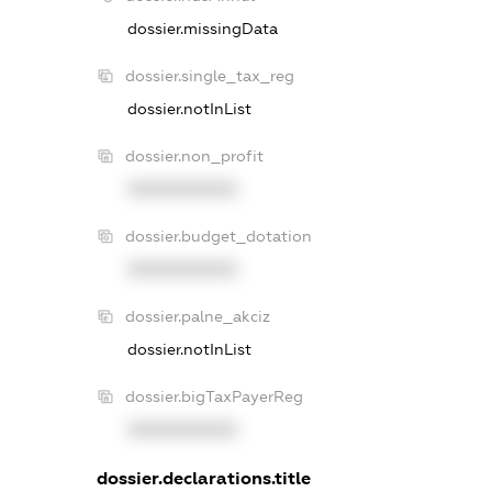
dossier.missingData
dossier.single_tax_reg
dossier.notInList
dossier.non_profit
XXXXXXXXXX
dossier.budget_dotation
XXXXXXXXXX
dossier.palne_akciz
dossier.notInList
dossier.bigTaxPayerReg
XXXXXXXXXX
dossier.declarations.title