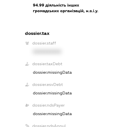
94.99
діяльність інших
громадських організацій, н.в.і.у.
dossier.tax
dossier.staff
XXXXXXXXXX
dossier.taxDebt
dossier.missingData
dossier.esvDebt
dossier.missingData
dossier.ndsPayer
dossier.missingData
dossier.ndsAnnul