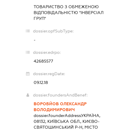
ТОВАРИСТВО З ОБМЕЖЕНОЮ
ВІДПОВІДАЛЬНІСТЮ "ІНВЕРСІАЛ
ГРУП"
dossier.opfSubType:
-
dossier.edrpo:
42685577
dossier.regDate:
09.12.18
dossier.foundersAndBenef:
ВОРОБЙОВ ОЛЕКСАНДР
ВОЛОДИМИРОВИЧ
dossier.founderAddress
УКРАЇНА,
08132, КИЇВСЬКА ОБЛ., КИЄВО-
СВЯТОШИНСЬКИЙ Р-Н, МІСТО