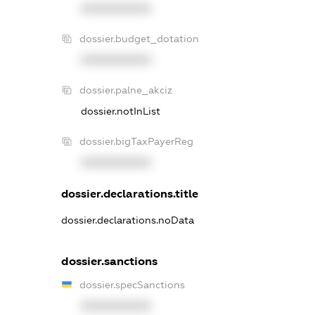
XXXXXXXXXX
dossier.budget_dotation
XXXXXXXXXX
dossier.palne_akciz
dossier.notInList
dossier.bigTaxPayerReg
XXXXXXXXXX
dossier.declarations.title
dossier.declarations.noData
dossier.sanctions
dossier.specSanctions
XXXXXXXXXX