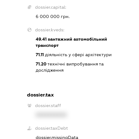
dossier.capital:
6 000 000 грн.
dossier.kveds:
49.41
вантажний автомобільний
транспорт
71.11
діяльність у сфері архітектури
71.20
технічні випробування та
дослідження
dossier.tax
dossier.staff
XXXXXXXXXX
dossier.taxDebt
dossier.missingData