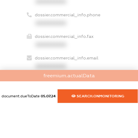
XXXXXXXXXX
dossier.commercial_info.phone
XXXXXXXXXX
dossier.commercial_info.fax
XXXXXXXXXX
dossier.commercial_info.email
XXXXXXXXXX
freemium.actualData
dossier.commercial_info.website
XXXXXXXXXX
document.dueToDate
05.07.24
SEARCH.ONMONITORING
dossier.commercial_info.activity
XXXXXXXXXX
freemium.exampleText_1