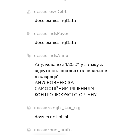
dossier.esvDebt
dossier.missingData
dossier.ndsPayer
dossier.missingData
dossier.ndsAnnul
Анульовано з 17.03.21 у зв'язку з:
вiдсутнiсть поставок та ненадання
декларацiй
АНУЛЬОВАНО ЗА
САМОСТIЙНИМ РIШЕННЯМ
КОНТРОЛЮЮЧОГО ОРГАНУ.
dossier.single_tax_reg
dossier.notInList
dossier.non_profit