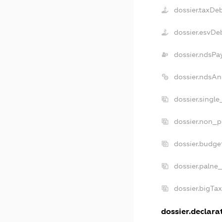
dossier.taxDe
dossier.esvDe
dossier.ndsPa
dossier.ndsAn
dossier.singl
dossier.non_p
dossier.budge
dossier.palne
dossier.bigTa
dossier.declarat