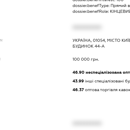
dossier.benefType:
Прямий в
dossier.benefRole:
КІНЦЕВИ
XXXXXXXXXX
s:
УКРАЇНА, 01054, МІСТО КИ
БУДИНОК 44-А
:
100 000 грн.
46.90
неспеціалізована опт
43.99
інші спеціалізовані буд
46.37
оптова торгівля кавою
XXXXXXXXXX