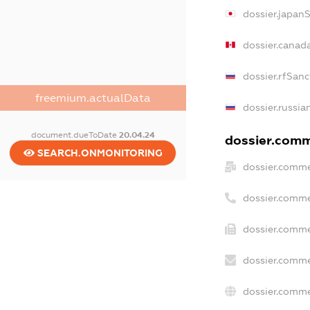
dossier.japan
dossier.canad
dossier.rfSanc
freemium.actualData
dossier.russia
document.dueToDate
20.04.24
dossier.comme
SEARCH.ONMONITORING
dossier.comme
dossier.comme
dossier.comme
dossier.comme
dossier.comme