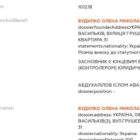
e:
10.12.18
ersAndBenef:
БУДИЛКО ОЛЕНА МИКОЛА
dossier.founderAddress
УКРА
ВАСИЛЬКІВ, ВУЛИЦЯ ГРУШ
КВАРТИРА 31
statements.nationality:
Укра
Розмір внеску до статутног
ЗАСНОВНИК Є КІНЦЕВИМ 
(КОНТРОЛЕРОМ) ЮРИДИЧ
АБДУХАЛІЛОВ ІСЛОМ АВА
dossier.position -
iaries:
БУДИЛКО ОЛЕНА МИКОЛА
dossier.address:
УКРАЇНА, 0
ВАСИЛЬКІВ(З), ВУЛ.ГРУШЕ
31
dossier.nationality:
Україна
dossier.benefInterest:
100