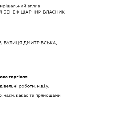
ирішальний вплив
Й БЕНЕФІЦІАРНИЙ ВЛАСНИК
ЇВ, ВУЛИЦЯ ДМИТРІВСЬКА,
ова торгівля
івельні роботи, н.в.і.у.
, чаєм, какао та прянощами