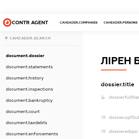
CONTR AGENT
CAHEADER.COMPANIES
CAHEADER.PERSONS
CAHEADER.SEARCH
document.dossier
ЛІРЕН 
document.statements
document.history
dossier.title
document.inspections
dossier.fullNa
document.bankruptcy
document.court
dossier.opfSu
document.taxdebts
dossier.edrpo:
document.enforcements