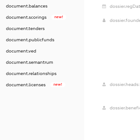
document.balances
dossier.regDat
document.scorings
new!
dossier.found
document.tenders
document.publicfunds
document.ved
document.semantrum
document.relationships
dossier.heads:
document.licenses
new!
dossier.benefic