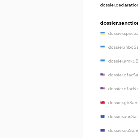
dossier.declarati
dossier.sanctio
dossier.specS
dossier.rnboS
dossier.amkuB
dossier.ofacS
dossier.ofac
dossier.gbSan
dossier.ausSa
dossier.euSan