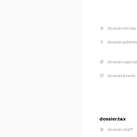
dossier.smida:
dossier.addres
dossier.capital
dossier.kveds:
dossier.tax
dossier.staff