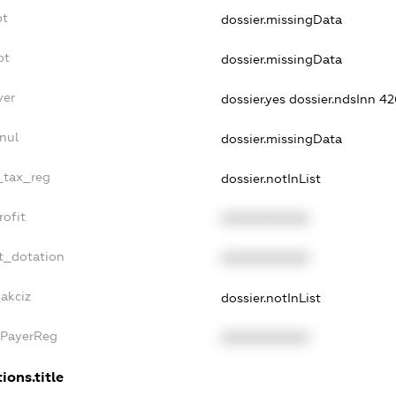
bt
dossier.missingData
bt
dossier.missingData
yer
dossier.yes
dossier.ndsInn 4
nul
dossier.missingData
e_tax_reg
dossier.notInList
rofit
XXXXXXXXXX
t_dotation
XXXXXXXXXX
_akciz
dossier.notInList
xPayerReg
XXXXXXXXXX
ions.title