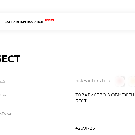
BETA
CAHEADER.PERSSEARCH
БЕСТ
riskFactors.title
0
me:
ТОВАРИСТВО З ОБМЕЖЕНО
БЕСТ"
bType:
-
42691726