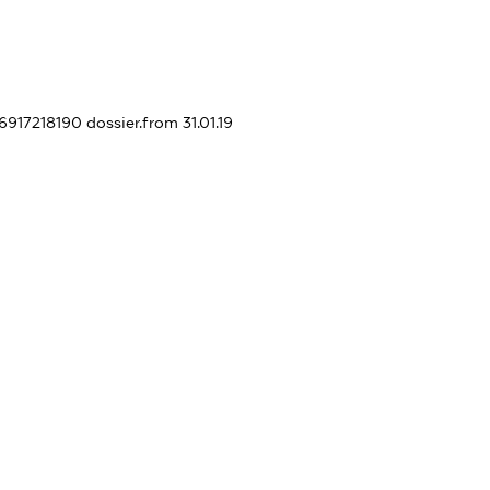
26917218190
dossier.from 31.01.19