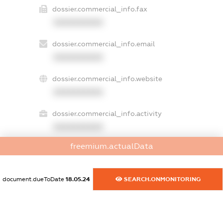
dossier.commercial_info.fax
XXXXXXXXXX
dossier.commercial_info.email
XXXXXXXXXX
dossier.commercial_info.website
XXXXXXXXXX
dossier.commercial_info.activity
XXXXXXXXXX
freemium.actualData
freemium.exampleText_1
freemium.exampleText_2
document.dueToDate
18.05.24
SEARCH.ONMONITORING
freemium.anonymousPerSearch2
FREEMIUM.DETAILS
FREEMIUM.REGISTER