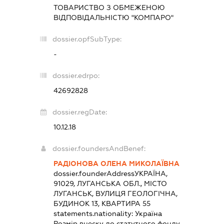
ТОВАРИСТВО З ОБМЕЖЕНОЮ
ВІДПОВІДАЛЬНІСТЮ "КОМПАРО"
dossier.opfSubType:
-
dossier.edrpo:
42692828
dossier.regDate:
10.12.18
dossier.foundersAndBenef:
РАДІОНОВА ОЛЕНА МИКОЛАЇВНА
dossier.founderAddress
УКРАЇНА,
91029, ЛУГАНСЬКА ОБЛ., МІСТО
ЛУГАНСЬК, ВУЛИЦЯ ГЕОЛОГІЧНА,
БУДИНОК 13, КВАРТИРА 55
statements.nationality:
Україна
Розмір внеску до статутного фонду