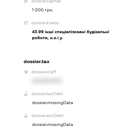
dossier.capital:
1 000 грн.
dossier.kveds:
43.99
інші спеціалізовані будівельні
роботи, н.в.і.у.
dossier.tax
dossier.staff
XXXXXXXXXX
dossier.taxDebt
dossier.missingData
dossier.esvDebt
dossier.missingData