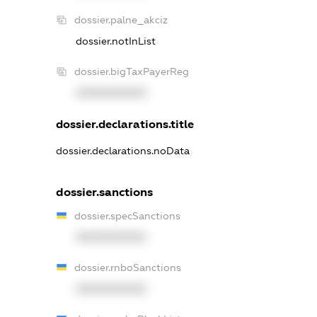
dossier.palne_akciz
dossier.notInList
dossier.bigTaxPayerReg
XXXXXXXXXX
dossier.declarations.title
dossier.declarations.noData
dossier.sanctions
dossier.specSanctions
XXXXXXXXXX
dossier.rnboSanctions
XXXXXXXXXX