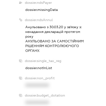
dossier.ndsPayer
dossier.missingData
dossier.ndsAnnul
Анульовано з 30.03.20 у зв'язку з:
ненадання декларацiй протягом
року
АНУЛЬОВАНО ЗА САМОСТIЙНИМ
РIШЕННЯМ КОНТРОЛЮЮЧОГО
ОРГАНУ.
dossier.single_tax_reg
dossier.notInList
dossier.non_profit
XXXXXXXXXX
dossier.budget_dotation
XXXXXXXXXX