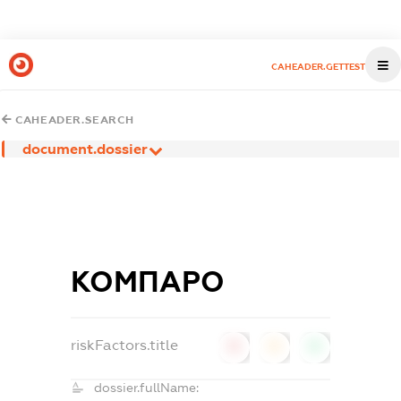
CAHEADER.GETTEST
CAHEADER.SEARCH
document.dossier
КОМПАРО
riskFactors.title
0
0
0
dossier.fullName: