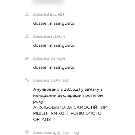
XXXXXXXXXX
dossier.taxDebt
dossier.missingData
dossier.esvDebt
dossier.missingData
dossier.ndsPayer
dossier.missingData
dossier.ndsAnnul
Анульовано з 28.03.21 у зв'язку з:
ненадання декларацiй протягом
року
АНУЛЬОВАНО ЗА САМОСТIЙНИМ
РIШЕННЯМ КОНТРОЛЮЮЧОГО
ОРГАНУ.
dossier.single_tax_reg