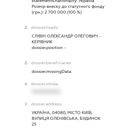
statements.nationality:
Україна
Розмір внеску до статутного фонду
(грн.):
2 700 000
(100 %)
dossier.heads:
СЛІВІН ОЛЕКСАНДР ОЛЕГОВИЧ
-
КЕРІВНИК
dossier.position -
dossier.beneficiaries:
dossier.missingData
dossier.smida:
XXXXXXXXXX
dossier.address:
УКРАЇНА, 04080, МІСТО КИЇВ,
ВУЛИЦЯ ОЛЕНІВСЬКА, БУДИНОК
25