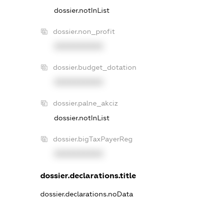
dossier.notInList
dossier.non_profit
XXXXXXXXXX
dossier.budget_dotation
XXXXXXXXXX
dossier.palne_akciz
dossier.notInList
dossier.bigTaxPayerReg
XXXXXXXXXX
dossier.declarations.title
dossier.declarations.noData