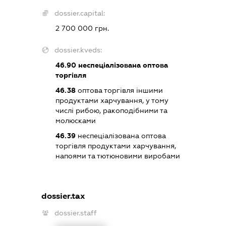
dossier.capital:
2 700 000 грн.
dossier.kveds:
46.90
неспеціалізована оптова
торгівля
46.38
оптова торгівля іншими
продуктами харчування, у тому
числі рибою, ракоподібними та
молюсками
46.39
неспеціалізована оптова
торгівля продуктами харчування,
напоями та тютюновими виробами
dossier.tax
dossier.staff