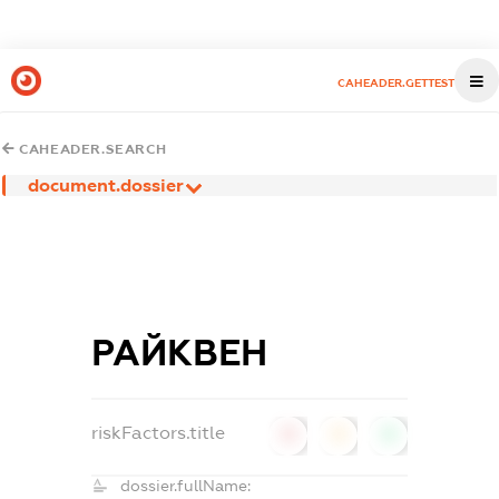
CAHEADER.GETTEST
CAHEADER.SEARCH
document.dossier
РАЙКВЕН
riskFactors.title
0
0
0
dossier.fullName: