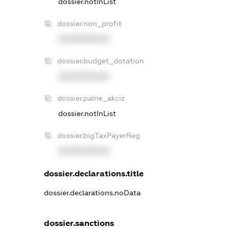
dossier.notInList
dossier.non_profit
XXXXXXXXXX
dossier.budget_dotation
XXXXXXXXXX
dossier.palne_akciz
dossier.notInList
dossier.bigTaxPayerReg
XXXXXXXXXX
dossier.declarations.title
dossier.declarations.noData
dossier.sanctions