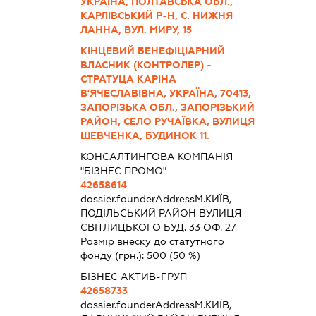
УКРАЇНА, ПОЛТАВСЬКА ОБЛ.,
КАРЛІВСЬКИЙ Р-Н, С. НИЖНЯ
ЛАННА, ВУЛ. МИРУ, 15
КІНЦЕВИЙ БЕНЕФІЦІАРНИЙ
ВЛАСНИК (КОНТРОЛЕР) -
СТРАТУЦА КАРІНА
В'ЯЧЕСЛАВІВНА, УКРАЇНА, 70413,
ЗАПОРІЗЬКА ОБЛ., ЗАПОРІЗЬКИЙ
РАЙОН, СЕЛО РУЧАЇВКА, ВУЛИЦЯ
ШЕВЧЕНКА, БУДИНОК 11.
КОНСАЛТИНГОВА КОМПАНІЯ
"БІЗНЕС ПРОМО"
42658614
dossier.founderAddress
М.КИЇВ,
ПОДІЛЬСЬКИЙ РАЙОН ВУЛИЦЯ
СВІТЛИЦЬКОГО БУД. 33 ОФ. 27
Розмір внеску до статутного
фонду (грн.):
500
(50 %)
БІЗНЕС АКТИВ-ГРУП
42658733
dossier.founderAddress
М.КИЇВ,