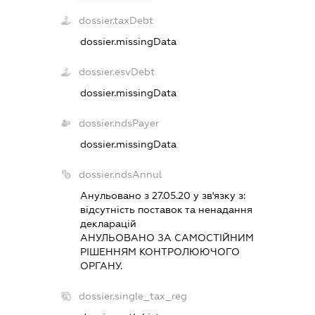
dossier.taxDebt
dossier.missingData
dossier.esvDebt
dossier.missingData
dossier.ndsPayer
dossier.missingData
dossier.ndsAnnul
Анульовано з 27.05.20 у зв'язку з:
вiдсутнiсть поставок та ненадання
декларацiй
АНУЛЬОВАНО ЗА САМОСТIЙНИМ
РIШЕННЯМ КОНТРОЛЮЮЧОГО
ОРГАНУ.
dossier.single_tax_reg