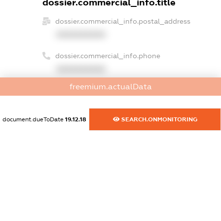
dossier.commercial_info.title
dossier.commercial_info.postal_address
XXXXXXXXXX
dossier.commercial_info.phone
XXXXXXXXXX
freemium.actualData
dossier.commercial_info.fax
XXXXXXXXXX
document.dueToDate
19.12.18
SEARCH.ONMONITORING
dossier.commercial_info.email
XXXXXXXXXX
dossier.commercial_info.website
XXXXXXXXXX
dossier.commercial_info.activity
XXXXXXXXXX