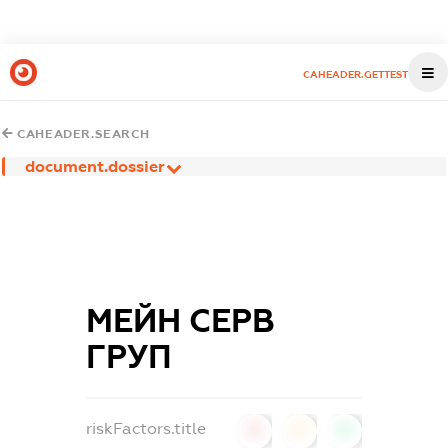
CAHEADER.GETTEST
CAHEADER.SEARCH
document.dossier
МЕЙН СЕРВ
ГРУП
riskFactors.title
0
0
0