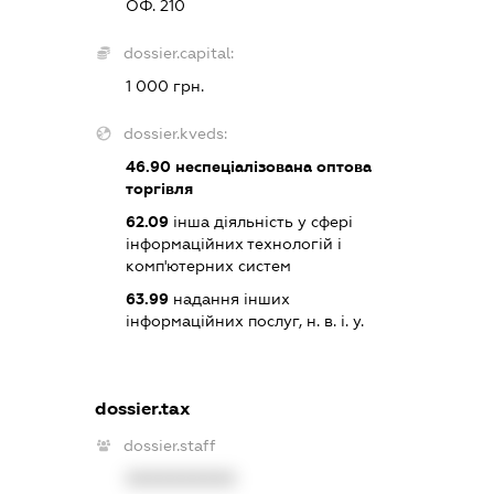
ОФ. 210
dossier.capital:
1 000 грн.
dossier.kveds:
46.90
неспеціалізована оптова
торгівля
62.09
інша діяльність у сфері
інформаційних технологій і
комп'ютерних систем
63.99
надання інших
інформаційних послуг, н. в. і. у.
dossier.tax
dossier.staff
XXXXXXXXXX