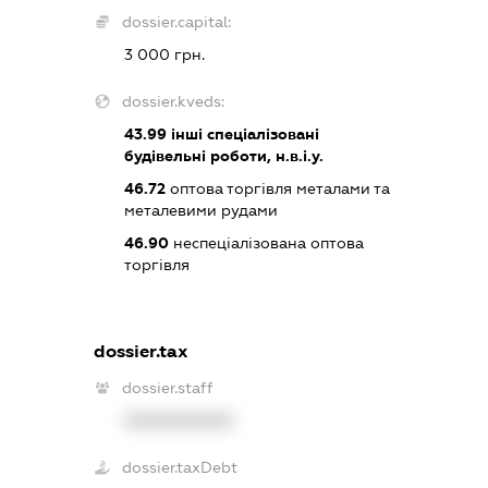
dossier.capital:
3 000 грн.
dossier.kveds:
43.99
інші спеціалізовані
будівельні роботи, н.в.і.у.
46.72
оптова торгівля металами та
металевими рудами
46.90
неспеціалізована оптова
торгівля
dossier.tax
dossier.staff
XXXXXXXXXX
dossier.taxDebt