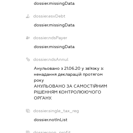
dossier.missingData
dossier.esvDebt
dossier.missingData
dossier.ndsPayer
dossier.missingData
dossier.ndsAnnul
Анульовано з 21.06.20 у зв'язку з:
ненадання декларацiй протягом
року
АНУЛЬОВАНО ЗА САМОСТIЙНИМ
РIШЕННЯМ КОНТРОЛЮЮЧОГО
ОРГАНУ.
dossier.single_tax_reg
dossier.notInList
dossier.non_profit