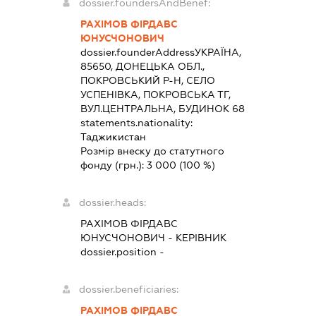
dossier.foundersAndBenef:
РАХІМОВ ФІРДАВС
ЮНУСЧОНОВИЧ
dossier.founderAddress
УКРАЇНА,
85650, ДОНЕЦЬКА ОБЛ.,
ПОКРОВСЬКИЙ Р-Н, СЕЛО
УСПЕНІВКА, ПОКРОВСЬКА ТГ,
ВУЛ.ЦЕНТРАЛЬНА, БУДИНОК 68
statements.nationality:
Таджикистан
Розмір внеску до статутного
фонду (грн.):
3 000
(100 %)
dossier.heads:
РАХІМОВ ФІРДАВС
ЮНУСЧОНОВИЧ
-
КЕРІВНИК
dossier.position -
dossier.beneficiaries:
РАХІМОВ ФІРДАВС