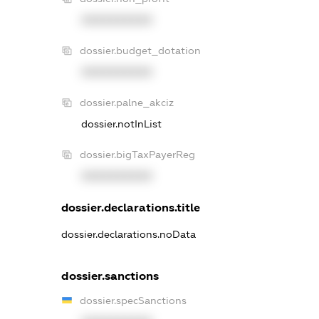
XXXXXXXXXX
dossier.budget_dotation
XXXXXXXXXX
dossier.palne_akciz
dossier.notInList
dossier.bigTaxPayerReg
XXXXXXXXXX
dossier.declarations.title
dossier.declarations.noData
dossier.sanctions
dossier.specSanctions