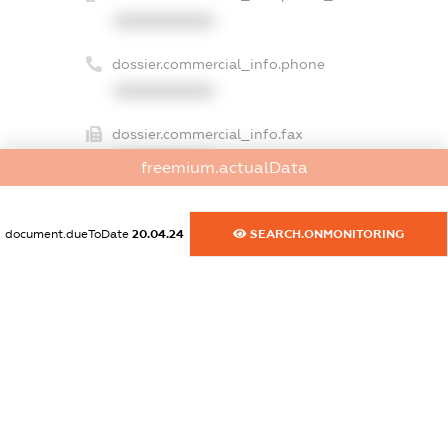
XXXXXXXXXX
dossier.commercial_info.phone
XXXXXXXXXX
dossier.commercial_info.fax
XXXXXXXXXX
freemium.actualData
dossier.commercial_info.email
XXXXXXXXXX
document.dueToDate
20.04.24
SEARCH.ONMONITORING
dossier.commercial_info.website
XXXXXXXXXX
dossier.commercial_info.activity
XXXXXXXXXX