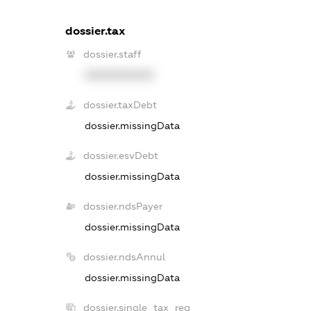
dossier.tax
dossier.staff
XXXXXXXXXX
dossier.taxDebt
dossier.missingData
dossier.esvDebt
dossier.missingData
dossier.ndsPayer
dossier.missingData
dossier.ndsAnnul
dossier.missingData
dossier.single_tax_reg