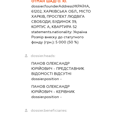
ОТМАН ШАДІ О. Ю.
dossier.founderAddress
УКРАЇНА,
61202, ХАРКІВСЬКА ОБЛ., МІСТО
ХАРКІВ, ПРОСПЕКТ ЛЮДВІГА
СВОБОДИ, БУДИНОК 39,
КОРПУС А, КВАРТИРА 52
statements.nationality:
Україна
Розмір внеску до статутного
фонду (грн.):
5 000
(50 %)
dossier.heads:
ПАНОВ ОЛЕКСАНДР
ЮРІЙОВИЧ
-
ПРЕДСТАВНИК
ВІДОМОСТІ ВІДСУТНІ
dossier.position -
ПАНОВ ОЛЕКСАНДР
ЮРІЙОВИЧ
-
КЕРІВНИК
dossier.position -
dossier.beneficiaries: