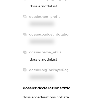
dossier.notInList
dossier.non_profit
XXXXXXXXXX
dossier.budget_dotation
XXXXXXXXXX
dossier.palne_akciz
dossier.notInList
dossier.bigTaxPayerReg
XXXXXXXXXX
dossier.declarations.title
dossier.declarations.noData