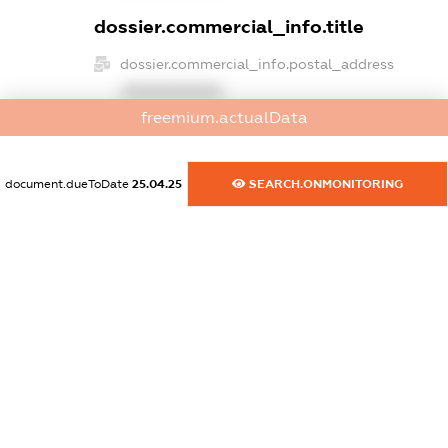
dossier.commercial_info.title
dossier.commercial_info.postal_address
XXXXXXXXXX
freemium.actualData
dossier.commercial_info.phone
XXXXXXXXXX
document.dueToDate
25.04.25
SEARCH.ONMONITORING
dossier.commercial_info.fax
XXXXXXXXXX
dossier.commercial_info.email
XXXXXXXXXX
dossier.commercial_info.website
XXXXXXXXXX
dossier.commercial_info.activity
XXXXXXXXXX