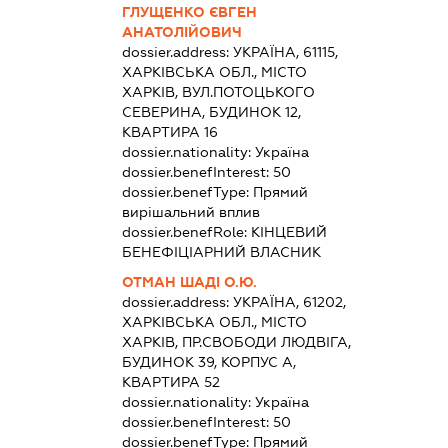
ГЛУЩЕНКО ЄВГЕН
АНАТОЛІЙОВИЧ
dossier.address:
УКРАЇНА, 61115,
ХАРКІВСЬКА ОБЛ., МІСТО
ХАРКІВ, ВУЛ.ПОТОЦЬКОГО
СЕВЕРИНА, БУДИНОК 12,
КВАРТИРА 16
dossier.nationality:
Україна
dossier.benefInterest:
50
dossier.benefType:
Прямий
вирішальний вплив
dossier.benefRole:
КІНЦЕВИЙ
БЕНЕФІЦІАРНИЙ ВЛАСНИК
ОТМАН ШАДІ О.Ю.
dossier.address:
УКРАЇНА, 61202,
ХАРКІВСЬКА ОБЛ., МІСТО
ХАРКІВ, ПР.СВОБОДИ ЛЮДВІГА,
БУДИНОК 39, КОРПУС А,
КВАРТИРА 52
dossier.nationality:
Україна
dossier.benefInterest:
50
dossier.benefType:
Прямий