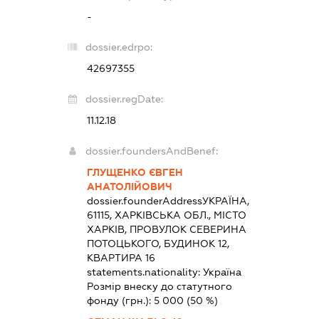
-
dossier.edrpo:
42697355
dossier.regDate:
11.12.18
dossier.foundersAndBenef:
ГЛУЩЕНКО ЄВГЕН
АНАТОЛІЙОВИЧ
dossier.founderAddress
УКРАЇНА,
61115, ХАРКІВСЬКА ОБЛ., МІСТО
ХАРКІВ, ПРОВУЛОК СЕВЕРИНА
ПОТОЦЬКОГО, БУДИНОК 12,
КВАРТИРА 16
statements.nationality:
Україна
Розмір внеску до статутного
фонду (грн.):
5 000
(50 %)