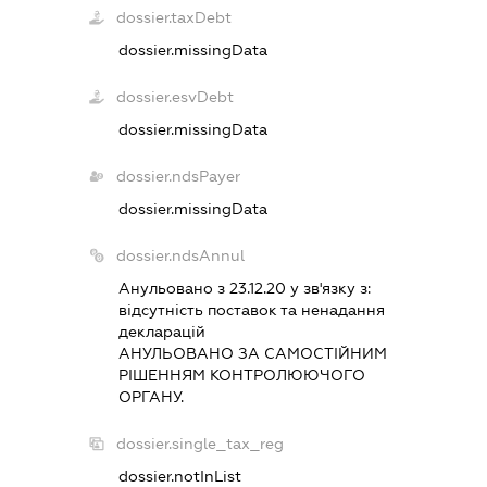
dossier.taxDebt
dossier.missingData
dossier.esvDebt
dossier.missingData
dossier.ndsPayer
dossier.missingData
dossier.ndsAnnul
Анульовано з 23.12.20 у зв'язку з:
вiдсутнiсть поставок та ненадання
декларацiй
АНУЛЬОВАНО ЗА САМОСТIЙНИМ
РIШЕННЯМ КОНТРОЛЮЮЧОГО
ОРГАНУ.
dossier.single_tax_reg
dossier.notInList