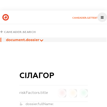
CAHEADER.GETTEST
CAHEADER.SEARCH
document.dossier
СІЛАГОР
riskFactors.title
0
0
0
dossier.fullName: