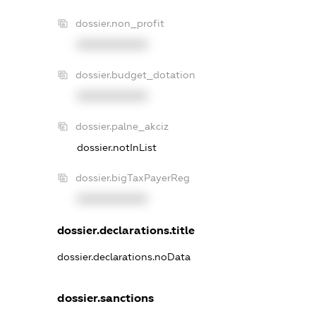
dossier.non_profit
XXXXXXXXXX
dossier.budget_dotation
XXXXXXXXXX
dossier.palne_akciz
dossier.notInList
dossier.bigTaxPayerReg
XXXXXXXXXX
dossier.declarations.title
dossier.declarations.noData
dossier.sanctions