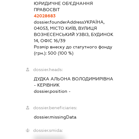
ЮРИДИЧНЕ ОБ'ЄДНАННЯ
ПРАВОСВІТ
42028683
dossier.founderAddress
УКРАЇНА,
04053, МІСТО КИЇВ, ВУЛИЦЯ
ВОЗНЕСЕНСЬКИЙ УЗВІЗ, БУДИНОК
14, ОФІС 16/39
Розмір внеску до статутного фонду
(грн.):
500
(100 %)
dossier.heads:
ДУДКА АЛЬОНА ВОЛОДИМИРІВНА
-
КЕРІВНИК
dossier.position -
dossier.beneficiaries:
dossier.missingData
dossier.smida:
XXXXXXXXXX