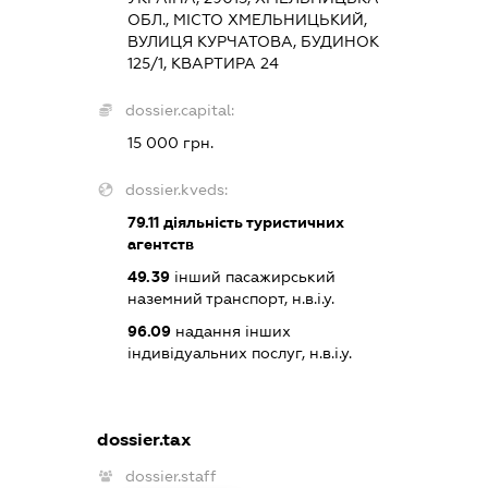
ОБЛ., МІСТО ХМЕЛЬНИЦЬКИЙ,
ВУЛИЦЯ КУРЧАТОВА, БУДИНОК
125/1, КВАРТИРА 24
dossier.capital:
15 000 грн.
dossier.kveds:
79.11
діяльність туристичних
агентств
49.39
інший пасажирський
наземний транспорт, н.в.і.у.
96.09
надання інших
індивідуальних послуг, н.в.і.у.
dossier.tax
dossier.staff