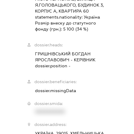
Я.ГОЛОВАЦЬКОГО, БУДИНОК 3,
КОРПУС А, КВАРТИРА 60
statements.nationality:
Україна
Розмір внеску до статутного
фонду (грн.):
5 100
(34 %)
dossier.heads:
ГРИШНІВСЬКИЙ БОГДАН
ЯРОСЛАВОВИЧ
-
КЕРІВНИК
dossier.position -
dossier.beneficiaries:
dossier.missingData
dossier.smida:
XXXXXXXXXX
dossier.address:
УКРАЇНА, 29015, ХМЕЛЬНИЦЬКА