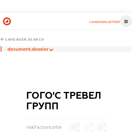
CAHEADER.GETTEST
CAHEADER.SEARCH
document.dossier
ГОГО'C ТРЕВЕЛ
ГРУПП
riskFactors.title
0
0
0