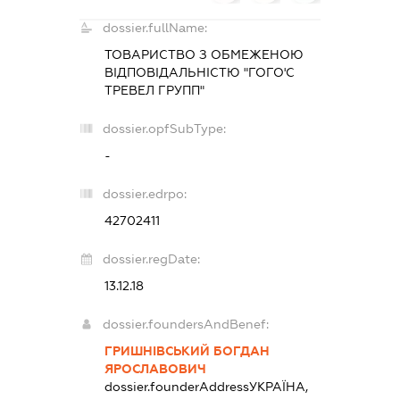
dossier.fullName:
ТОВАРИСТВО З ОБМЕЖЕНОЮ
ВІДПОВІДАЛЬНІСТЮ "ГОГО'C
ТРЕВЕЛ ГРУПП"
dossier.opfSubType:
-
dossier.edrpo:
42702411
dossier.regDate:
13.12.18
dossier.foundersAndBenef:
ГРИШНІВСЬКИЙ БОГДАН
ЯРОСЛАВОВИЧ
dossier.founderAddress
УКРАЇНА,