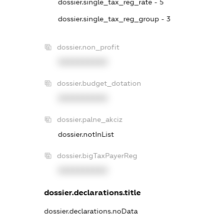
dossier.single_tax_reg_rate - 5
dossier.single_tax_reg_group - 3
dossier.non_profit
XXXXXXXXXX
dossier.budget_dotation
XXXXXXXXXX
dossier.palne_akciz
dossier.notInList
dossier.bigTaxPayerReg
XXXXXXXXXX
dossier.declarations.title
dossier.declarations.noData