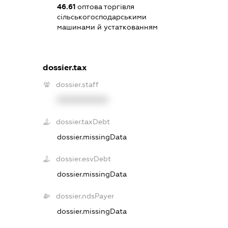
46.61
оптова торгівля
сільськогосподарськими
машинами й устаткованням
dossier.tax
dossier.staff
XXXXXXXXXX
dossier.taxDebt
dossier.missingData
dossier.esvDebt
dossier.missingData
dossier.ndsPayer
dossier.missingData