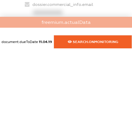
dossier.commercial_info.email
XXXXXXXXXX
freemium.actualData
dossier.commercial_info.website
XXXXXXXXXX
document.dueToDate
11.04.19
SEARCH.ONMONITORING
dossier.commercial_info.activity
XXXXXXXXXX
freemium.exampleText_1
freemium.exampleText_2
freemium.anonymousPerSearch2
FREEMIUM.DETAILS
FREEMIUM.REGISTER