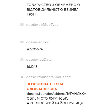
ТОВАРИСТВО З ОБМЕЖЕНОЮ
ВІДПОВІДАЛЬНІСТЮ
ВЕЙМЕЛ
ГРУП
dossier.opfSubType:
-
dossier.edrpo:
42705574
dossier.regDate:
16.12.18
dossier.foundersAndBenef:
ЗЕМЛЯКОВА ТЕТЯНА
ОЛЕКСАНДРІВНА
dossier.founderAddress
ЛУГАНСЬКА
ОБЛ., МІСТО ЛУГАНСЬК,
АРТЕМІВСЬКИЙ РАЙОН ВУЛИЦЯ