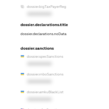
dossier.bigTaxPayerReg
XXXXXXXXXX
dossier.declarations.title
dossier.declarations.noData
dossier.sanctions
dossier.specSanctions
XXXXXXXXXX
dossier.rnboSanctions
XXXXXXXXXX
dossier.amkuBlackList
XXXXXXXXXX