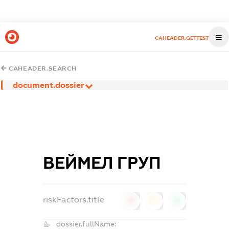
CAHEADER.GETTEST
CAHEADER.SEARCH
document.dossier
ВЕЙМЕЛ ГРУП
riskFactors.title
0
0
0
dossier.fullName: