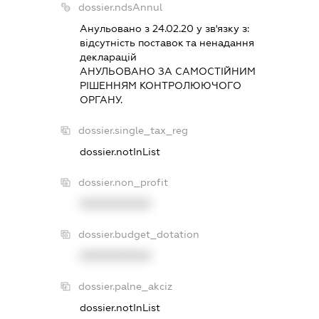
dossier.ndsAnnul
Анульовано з 24.02.20 у зв'язку з:
вiдсутнiсть поставок та ненадання
декларацiй
АНУЛЬОВАНО ЗА САМОСТIЙНИМ
РIШЕННЯМ КОНТРОЛЮЮЧОГО
ОРГАНУ.
dossier.single_tax_reg
dossier.notInList
dossier.non_profit
XXXXXXXXXX
dossier.budget_dotation
XXXXXXXXXX
dossier.palne_akciz
dossier.notInList