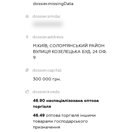
dossier.missingData
dossier.smida:
XXXXXXXXXX
dossier.address:
М.КИЇВ, СОЛОМ'ЯНСЬКИЙ РАЙОН
ВУЛИЦЯ КОЗЕЛЕЦЬКА БУД. 24 ОФ.
9
dossier.capital:
300 000 грн.
dossier.kveds:
46.90
неспеціалізована оптова
торгівля
46.49
оптова торгівля іншими
товарами господарського
призначення