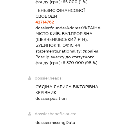
фонду (грн.):
65 000
(1 %)
ГЕНЕЗИС ФІНАНСОВОЇ
СВОБОДИ
42714762
dossier.founderAddress
УКРАЇНА,
МІСТО КИЇВ, ВУЛ.ПРОРІЗНА
(ШЕВЧЕНКІВСЬКИЙ Р-Н),
БУДИНОК 11, ОФІС 44
statements.nationality:
Україна
Розмір внеску до статутного
фонду (грн.):
6 370 000
(98 %)
dossier.heads:
С'ЄДІНА ЛАРИСА ВІКТОРІВНА
-
КЕРІВНИК
dossier.position -
dossier.beneficiaries:
dossier.missingData