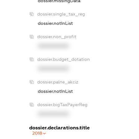
dossier.missingData
dossier.single_tax_reg
dossier.notInList
dossier.non_profit
XXXXXXXXXX
dossier.budget_dotation
XXXXXXXXXX
dossier.palne_akciz
dossier.notInList
dossier.bigTaxPayerReg
XXXXXXXXXX
dossier.declarations.title
2018