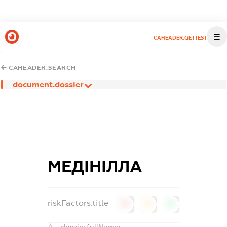
CAHEADER.GETTEST
CAHEADER.SEARCH
document.dossier
МЕДІНІЛЛА
riskFactors.title
0
0
0
dossier.fullName: