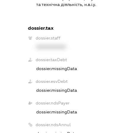
та технічна діяльність, н.в.і.у.
dossier.tax
dossier.staff
XXXXXXXXXX
dossier.taxDebt
dossier.missingData
dossier.esvDebt
dossier.missingData
dossier.ndsPayer
dossier.missingData
dossier.ndsAnnul