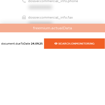
dossier.commercial_info.phone
XXXXXXXXXX
dossier.commercial_info.fax
XXXXXXXXXX
freemium.actualData
dossier.commercial_info.email
XXXXXXXXXX
document.dueToDate
24.09.25
SEARCH.ONMONITORING
dossier.commercial_info.website
XXXXXXXXXX
dossier.commercial_info.activity
XXXXXXXXXX
freemium.exampleText_1
freemium.exampleText_2
freemium.anonymousPerSearch2