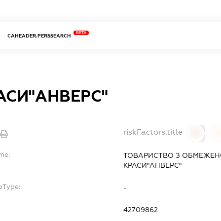
BETA
CAHEADER.PERSSEARCH
АСИ"АНВЕРС"
riskFactors.title
0
0
me:
ТОВАРИСТВО З ОБМЕЖЕНО
КРАСИ"АНВЕРС"
bType:
-
42709862