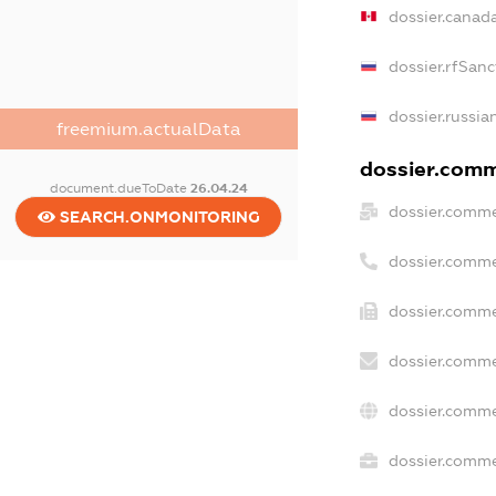
dossier.canad
dossier.rfSanc
dossier.russia
freemium.actualData
dossier.comme
document.dueToDate
26.04.24
dossier.comme
SEARCH.ONMONITORING
dossier.comme
dossier.comme
dossier.comme
dossier.comme
dossier.commer