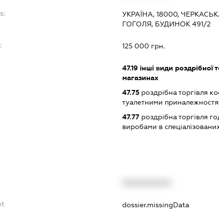
s:
УКРАЇНА, 18000, ЧЕРКАСЬ
ГОГОЛЯ, БУДИНОК 491/2
:
125 000 грн.
47.19
інші види роздрібної т
магазинах
47.75
роздрібна торгівля к
туалетними приналежностям
47.77
роздрібна торгівля г
виробами в спеціалізовани
XXXXXXXXXX
bt
dossier.missingData