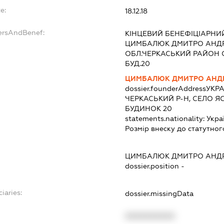
e:
18.12.18
ersAndBenef:
КІНЦЕВИЙ БЕНЕФІЦІАРНИ
ЦИМБАЛЮК ДМИТРО АНДР
ОБЛ.ЧЕРКАСЬКИЙ РАЙОН С
БУД.20
ЦИМБАЛЮК ДМИТРО АНД
dossier.founderAddress
УКРА
ЧЕРКАСЬКИЙ Р-Н, СЕЛО ЯС
БУДИНОК 20
statements.nationality:
Укра
Розмір внеску до статутног
ЦИМБАЛЮК ДМИТРО АНД
dossier.position -
iaries:
dossier.missingData
XXXXXXXXXX