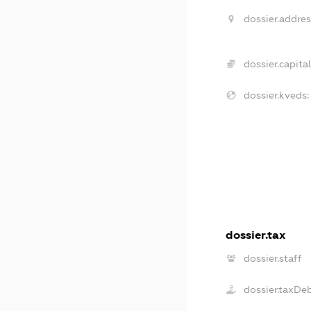
dossier.addres
dossier.capital
dossier.kveds:
dossier.tax
dossier.staff
dossier.taxDe