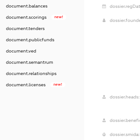
document.balances
dossier.regDat
document.scorings
new!
dossier.found
document.tenders
document.publicfunds
document.ved
document.semantrum
document.relationships
document.licenses
new!
dossier.heads:
dossier.benefic
dossier.smida: