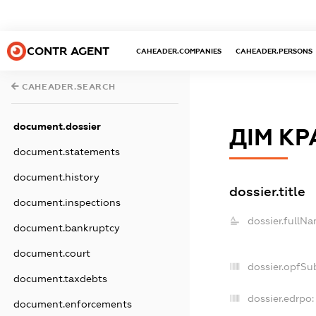
CONTR AGENT
CAHEADER.COMPANIES
CAHEADER.PERSONS
CAHEADER.SEARCH
document.dossier
ДІМ КР
document.statements
document.history
dossier.title
document.inspections
dossier.fullNa
document.bankruptcy
document.court
dossier.opfSu
document.taxdebts
dossier.edrpo:
document.enforcements