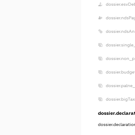
dossier.esvDe
dossier.ndsPa
dossier.ndsAn
dossier.singl
dossier.non_p
dossier.budge
dossier.palne_
dossier.bigTa
dossier.declarat
dossier.declarati