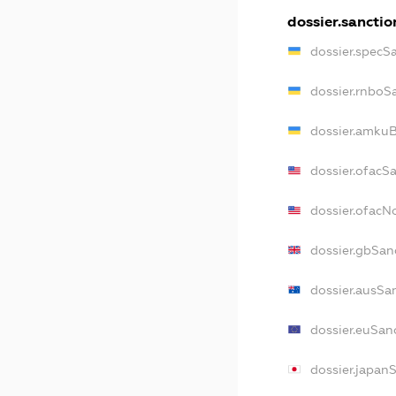
dossier.sanctio
dossier.specS
dossier.rnboS
dossier.amkuB
dossier.ofacS
dossier.ofac
dossier.gbSan
dossier.ausSa
dossier.euSan
dossier.japan