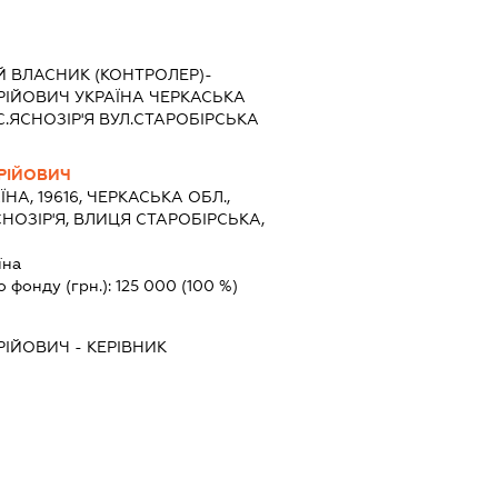
Й ВЛАСНИК (КОНТРОЛЕР)-
ІЙОВИЧ УКРАЇНА ЧЕРКАСЬКА
.ЯСНОЗІР'Я ВУЛ.СТАРОБІРСЬКА
РІЙОВИЧ
ЇНА, 19616, ЧЕРКАСЬКА ОБЛ.,
НОЗІР'Я, ВЛИЦЯ СТАРОБІРСЬКА,
їна
о фонду (грн.):
125 000
(100 %)
РІЙОВИЧ
-
КЕРІВНИК