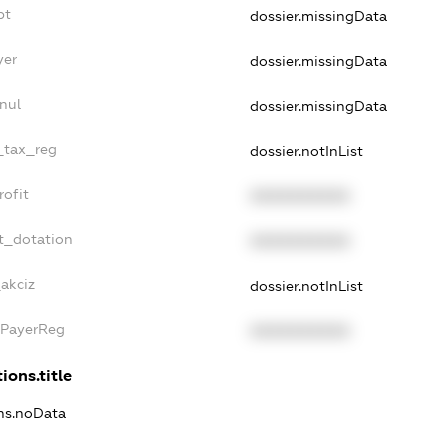
bt
dossier.missingData
yer
dossier.missingData
nul
dossier.missingData
e_tax_reg
dossier.notInList
rofit
XXXXXXXXXX
t_dotation
XXXXXXXXXX
akciz
dossier.notInList
xPayerReg
XXXXXXXXXX
ions.title
ons.noData