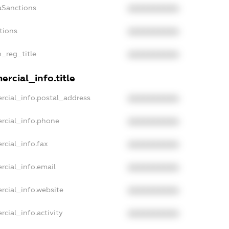
aSanctions
XXXXXXXXXX
tions
XXXXXXXXXX
n_reg_title
XXXXXXXXXX
rcial_info.title
rcial_info.postal_address
XXXXXXXXXX
rcial_info.phone
XXXXXXXXXX
rcial_info.fax
XXXXXXXXXX
rcial_info.email
XXXXXXXXXX
rcial_info.website
XXXXXXXXXX
cial_info.activity
XXXXXXXXXX