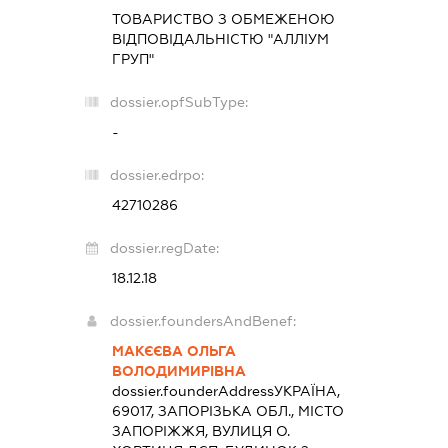
ТОВАРИСТВО З ОБМЕЖЕНОЮ
ВІДПОВІДАЛЬНІСТЮ "АЛЛІУМ
ГРУП"
dossier.opfSubType:
-
dossier.edrpo:
42710286
dossier.regDate:
18.12.18
dossier.foundersAndBenef:
МАКЄЄВА ОЛЬГА
ВОЛОДИМИРІВНА
dossier.founderAddress
УКРАЇНА,
69017, ЗАПОРІЗЬКА ОБЛ., МІСТО
ЗАПОРІЖЖЯ, ВУЛИЦЯ О.