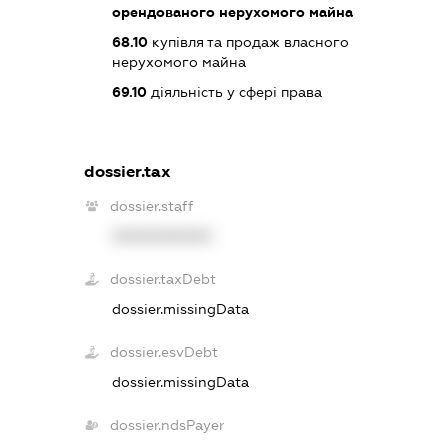
орендованого нерухомого майна
68.10
купівля та продаж власного
нерухомого майна
69.10
діяльність у сфері права
dossier.tax
dossier.staff
XXXXXXXXXX
dossier.taxDebt
dossier.missingData
dossier.esvDebt
dossier.missingData
dossier.ndsPayer