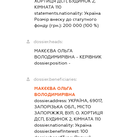
ХОРТИЦЯ ДСП, БУДИНОК 2,
КІМНАТА 110
statements.nationality:
Україна
Розмір внеску до статутного
фонду (грн.):
200 000
(100 %)
dossier.heads:
МАКЄЄВА ОЛЬГА
ВОЛОДИМИРІВНА
-
КЕРІВНИК
dossier.position -
dossier.beneficiaries:
МАКЄЄВА ОЛЬГА
ВОЛОДИМИРІВНА
dossier.address:
УКРАЇНА, 69017,
ЗАПОРІЗЬКА ОБЛ., МІСТО
ЗАПОРІЖЖЯ, ВУЛ. О. ХОРТИЦЯ
ДСП, БУДИНОК 2, КІМНАТА 110
dossier.nationality:
Україна
dossier.benefInterest:
100