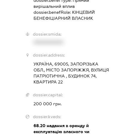
dossier.benefType:
Прямий
вирішальний вплив
dossier.benefRole:
КІНЦЕВИЙ
БЕНЕФІЦІАРНИЙ ВЛАСНИК
dossier.smida:
XXXXXXXXXX
dossier.address:
УКРАЇНА, 69005, ЗАПОРІЗЬКА
ОБЛ., МІСТО ЗАПОРІЖЖЯ, ВУЛИЦЯ
ПАТРІОТИЧНА , БУДИНОК 74,
КВАРТИРА 22
dossier.capital:
200 000 грн.
dossier.kveds:
68.20
надання в оренду й
експлуатацію власного чи