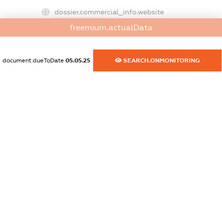
dossier.commercial_info.website
XXXXXXXXXX
freemium.actualData
dossier.commercial_info.activity
XXXXXXXXXX
document.dueToDate
05.05.25
SEARCH.ONMONITORING
freemium.exampleText_1
freemium.exampleText_2
freemium.anonymousPerSearch2
FREEMIUM.DETAILS
FREEMIUM.REGISTER