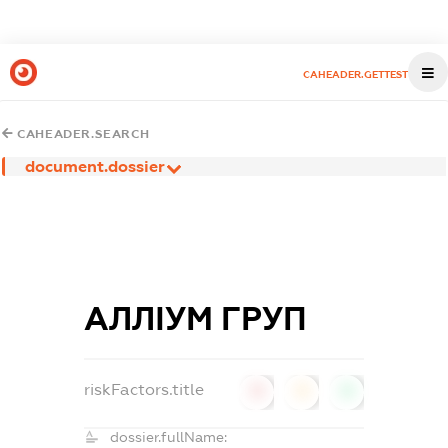
CAHEADER.GETTEST
CAHEADER.SEARCH
document.dossier
АЛЛІУМ ГРУП
riskFactors.title
0
0
0
dossier.fullName: