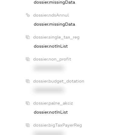
dossier.missingData
dossier.ndsAnnul
dossier.missingData
dossier.single_tax_reg
dossier.notInList
dossier.non_profit
XXXXXXXXXX
dossier.budget_dotation
XXXXXXXXXX
dossier.palne_akciz
dossier.notInList
dossier.bigTaxPayerReg
XXXXXXXXXX