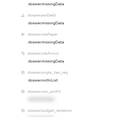
dossier.missingData
dossier.esvDebt
dossier.missingData
dossier.ndsPayer
dossier.missingData
dossier.ndsAnnul
dossier.missingData
dossier.single_tax_reg
dossier.notInList
dossier.non_profit
XXXXXXXXXX
dossier.budget_dotation