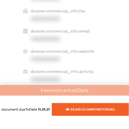
dossier.commercial_info.fax
XXXXXXXXXX
dossier.commercial_info.email
XXXXXXXXXX
dossier.commercial_info.website
XXXXXXXXXX
dossier.commercial_info.activity
XXXXXXXXXX
freemium.actualData
freemium.exampleText_1
freemium.exampleText_2
document.dueToDate
11.01.21
SEARCH.ONMONITORING
freemium.anonymousPerSearch2
FREEMIUM.DETAILS