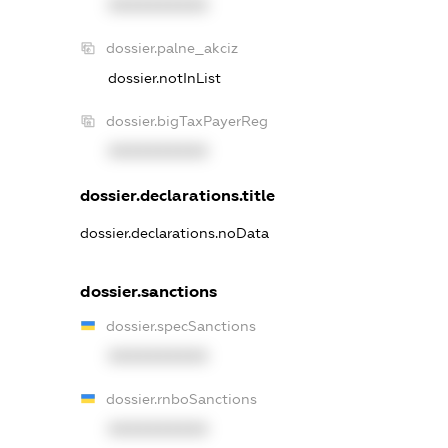
XXXXXXXXXX
dossier.palne_akciz
dossier.notInList
dossier.bigTaxPayerReg
XXXXXXXXXX
dossier.declarations.title
dossier.declarations.noData
dossier.sanctions
dossier.specSanctions
XXXXXXXXXX
dossier.rnboSanctions
XXXXXXXXXX