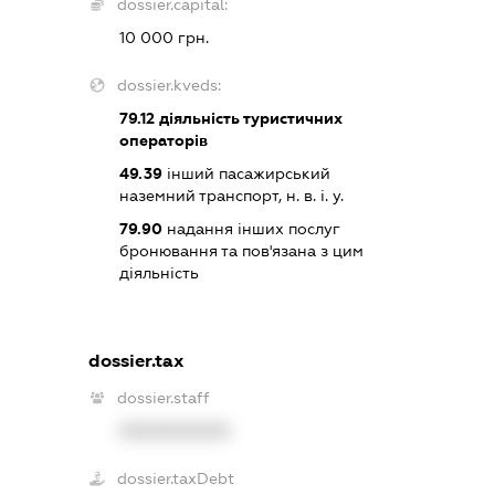
dossier.capital:
10 000 грн.
dossier.kveds:
79.12
діяльність туристичних
операторів
49.39
інший пасажирський
наземний транспорт, н. в. і. у.
79.90
надання інших послуг
бронювання та пов'язана з цим
діяльність
dossier.tax
dossier.staff
XXXXXXXXXX
dossier.taxDebt