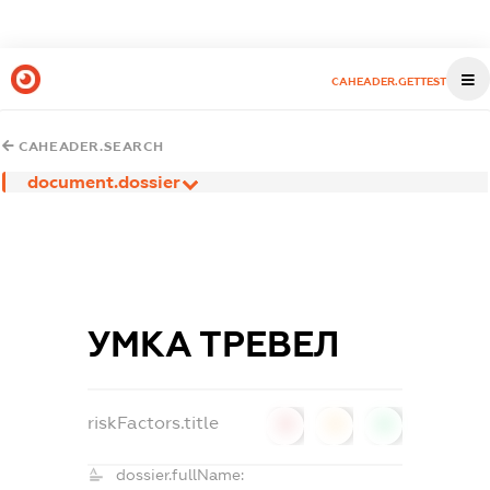
CAHEADER.GETTEST
CAHEADER.SEARCH
document.dossier
УМКА ТРЕВЕЛ
riskFactors.title
0
0
0
dossier.fullName: