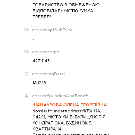
ТОВАРИСТВО З ОБМЕЖЕНОЮ
ВІДПОВІДАЛЬНІСТЮ "УМКА
ТРЕВЕЛ"
dossier.opfSubType:
-
dossier.edrpo:
42711143
dossier.regDate:
18.12.18
dossier.foundersAndBenef:
ШАНАУРОВА ОЛЕНА ГЕОРГІЇВНА
dossier.founderAddress
УКРАЇНА,
04201, МІСТО КИЇВ, ВУЛИЦЯ ЮРІЯ
КОНДРАТЮКА, БУДИНОК 5,
КВАРТИРА 14
Розмір внеску до статутного фонду