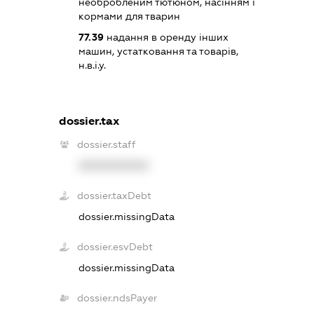
необробленим тютюном, насінням і
кормами для тварин
77.39
надання в оренду інших
машин, устатковання та товарів,
н.в.і.у.
dossier.tax
dossier.staff
XXXXXXXXXX
dossier.taxDebt
dossier.missingData
dossier.esvDebt
dossier.missingData
dossier.ndsPayer