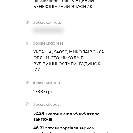
dossier.benefRole:
КІНЦЕВИЙ
БЕНЕФІЦІАРНИЙ ВЛАСНИК
dossier.smida:
XXXXXXXXXX
dossier.address:
УКРАЇНА, 54050, МИКОЛАЇВСЬКА
ОБЛ., МІСТО МИКОЛАЇВ,
ВУЛ.ВИШНІ ОСТАПА, БУДИНОК
100
dossier.capital:
1 000 грн.
dossier.kveds:
52.24
транспортне оброблення
вантажів
46.21
оптова торгівля зерном,