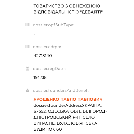
ТОВАРИСТВО З ОБМЕЖЕНОЮ
ВІДПОВІДАЛЬНІСТЮ "ДЕВАЙТІ"
dossier.opfSubType:
-
dossier.edrpo:
42713140
dossier.regDate:
19.12.18
dossier.foundersAndBenef:
ЯРОШЕНКО ПАВЛО ПАВЛОВИЧ
dossier.founderAddress
УКРАЇНА,
67552, ОДЕСЬКА ОБЛ., БІЛГОРОД-
ДНІСТРОВСЬКИЙ Р-Н, СЕЛО
ВИПАСНЕ, ВУЛ.СЛОВ'ЯНСЬКА,
БУДИНОК 60