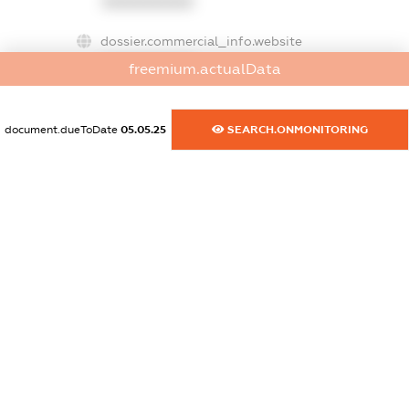
XXXXXXXXXX
dossier.commercial_info.website
XXXXXXXXXX
freemium.actualData
dossier.commercial_info.activity
XXXXXXXXXX
document.dueToDate
05.05.25
SEARCH.ONMONITORING
freemium.exampleText_1
freemium.exampleText_2
freemium.anonymousPerSearch2
FREEMIUM.DETAILS
FREEMIUM.REGISTER