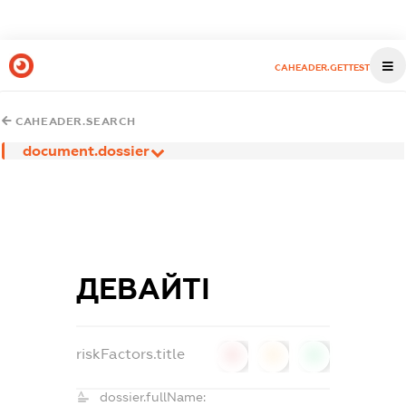
CAHEADER.GETTEST
CAHEADER.SEARCH
document.dossier
ДЕВАЙТІ
riskFactors.title
0
0
0
dossier.fullName: