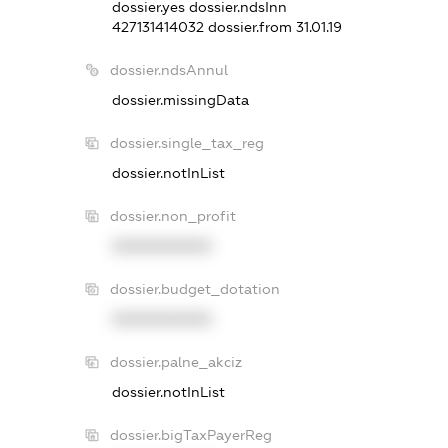
dossier.yes
dossier.ndsInn
427131414032
dossier.from 31.01.19
dossier.ndsAnnul
dossier.missingData
dossier.single_tax_reg
dossier.notInList
dossier.non_profit
XXXXXXXXXX
dossier.budget_dotation
XXXXXXXXXX
dossier.palne_akciz
dossier.notInList
dossier.bigTaxPayerReg