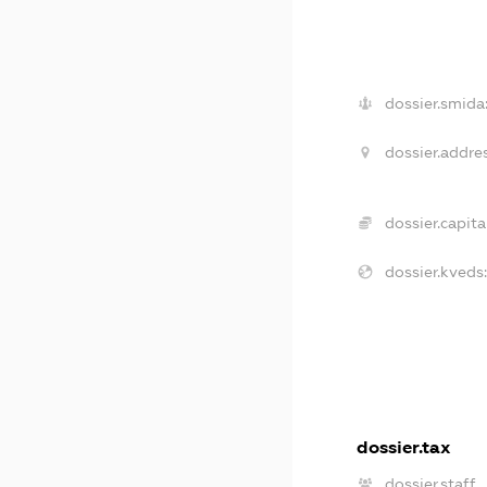
dossier.smida
dossier.addres
dossier.capital
dossier.kveds:
dossier.tax
dossier.staff