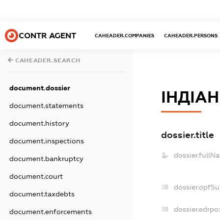
CONTR AGENT
CAHEADER.COMPANIES
CAHEADER.PERSONS
CAHEADER.SEARCH
document.dossier
ІНДІАН
document.statements
document.history
dossier.title
document.inspections
dossier.fullN
document.bankruptcy
document.court
dossier.opfS
document.taxdebts
dossier.edrpo:
document.enforcements