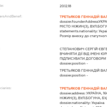
te:
20.12.18
dersAndBenef:
ТРЕТЬЯКОВ ГЕННАДІЙ ВА
dossier.founderAddress
УКРА
МІСТО НІЖИН(З), ВУЛ.БОГ
statements.nationality:
Укра
Розмір внеску до статутног
:
СТЕПАНОВИЧ СЕРГІЙ ЄВ
ВЧИНЯТИ ДІЇ ВІД ІМЕНІ Ю
ПІДПИСУВАТИ ДОГОВОРИ 
dossier.position -
ТРЕТЬЯКОВ ГЕННАДІЙ ВА
dossier.position -
ciaries:
ТРЕТЬЯКОВ ГЕННАДІЙ ВА
dossier.address:
УКРАЇНА, 1
НІЖИН(З), ВУЛ.БОГУНА, Б
dossier.nationality:
Україна