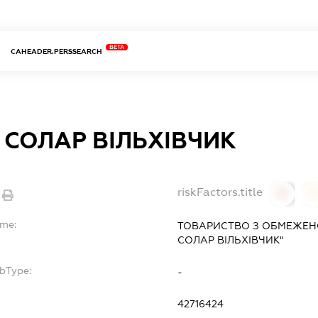
BETA
CAHEADER.PERSSEARCH
 СОЛАР ВІЛЬХІВЧИК
riskFactors.title
0
ame:
ТОВАРИСТВО З ОБМЕЖЕНО
СОЛАР ВІЛЬХІВЧИК"
ubType:
-
42716424