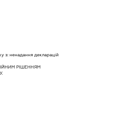
ку з:
ненадання декларацiй
IЙНИМ РIШЕННЯМ
.