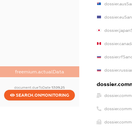
dossier.ausSa
dossier.euSan
dossier.japan
dossier.cana
dossier.rfSan
dossier.russia
freemium.actualData
dossier.comm
document.dueToDate
17.09.25
SEARCH.ONMONITORING
dossier.comme
dossier.comm
dossier.comme