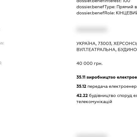
dossier.benefInterest:
100
dossier.benefType:
Прямий в
dossier.benefRole:
КІНЦЕВИ
:
XXXXXXXXXX
s:
УКРАЇНА, 73003, ХЕРСОНС
ВУЛ.ТЕАТРАЛЬНА, БУДИНО
:
40 000 грн.
35.11
виробництво електрое
35.12
передача електроенерг
42.22
будівництво споруд е
телекомунікацій
XXXXXXXXXX