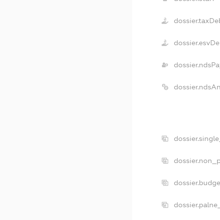
dossier.taxDe
dossier.esvDe
dossier.ndsPa
dossier.ndsA
dossier.singl
dossier.non_p
dossier.budg
dossier.palne