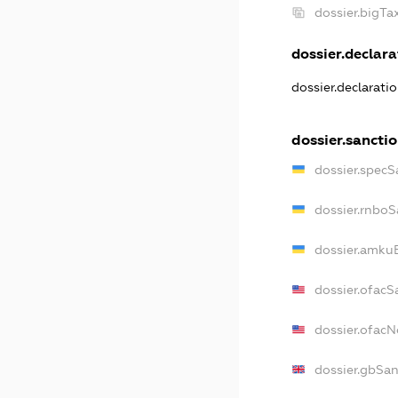
dossier.bigT
dossier.declarat
dossier.declarati
dossier.sancti
dossier.specS
dossier.rnboS
dossier.amkuB
dossier.ofacS
dossier.ofac
dossier.gbSan