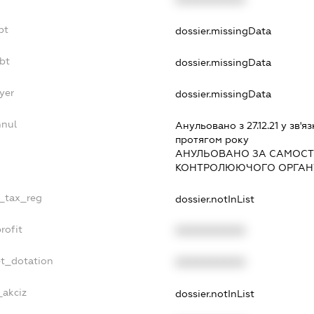
bt
dossier.missingData
bt
dossier.missingData
yer
dossier.missingData
nnul
Анульовано з 27.12.21 у зв'яз
протягом року
АНУЛЬОВАНО ЗА САМОСТ
КОНТРОЛЮЮЧОГО ОРГАНУ
e_tax_reg
dossier.notInList
rofit
XXXXXXXXXX
et_dotation
XXXXXXXXXX
_akciz
dossier.notInList