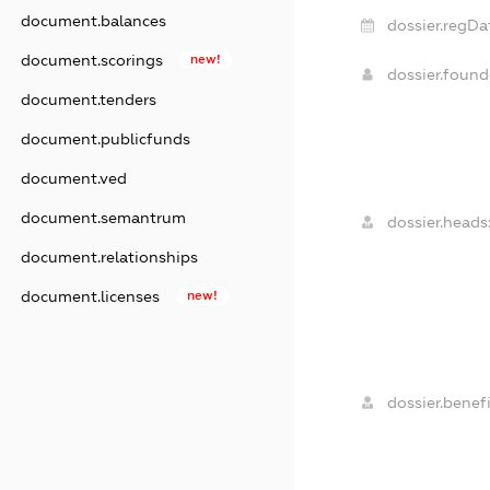
document.balances
dossier.regDa
document.scorings
new!
dossier.foun
document.tenders
document.publicfunds
document.ved
document.semantrum
dossier.heads
document.relationships
document.licenses
new!
dossier.benefi