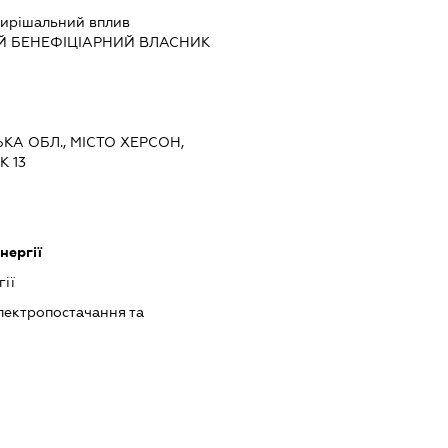
ирішальний вплив
Й БЕНЕФІЦІАРНИЙ ВЛАСНИК
ЬКА ОБЛ., МІСТО ХЕРСОН,
К 13
нергії
ії
лектропостачання та