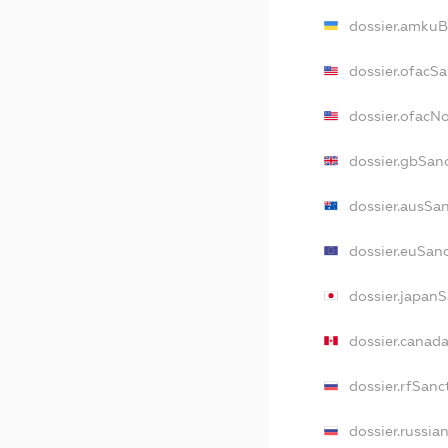
dossier.amkuB
dossier.ofacS
dossier.ofacN
dossier.gbSan
dossier.ausSa
dossier.euSan
dossier.japan
dossier.canad
dossier.rfSanc
dossier.russia