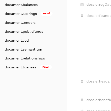
dossier.regDat
document.balances
document.scorings
new!
dossier.found
document.tenders
document.publicfunds
document.ved
document.semantrum
document.relationships
document.licenses
new!
dossier.heads:
dossier.benefic
dossier.smida: