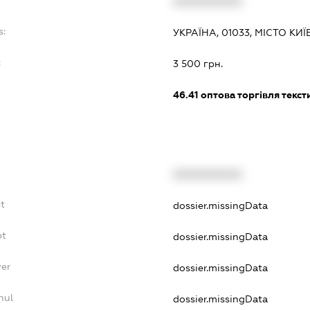
XXXXXXXXXX
s:
УКРАЇНА, 01033, МІСТО КИ
:
3 500 грн.
46.41
оптова торгівля текс
XXXXXXXXXX
t
dossier.missingData
bt
dossier.missingData
yer
dossier.missingData
nul
dossier.missingData