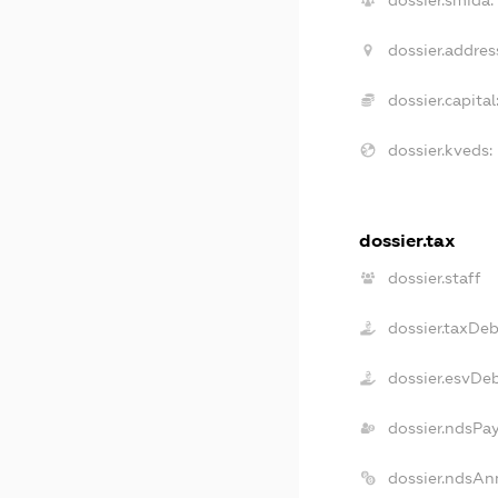
dossier.addres
dossier.capital
dossier.kveds:
dossier.tax
dossier.staff
dossier.taxDeb
dossier.esvDe
dossier.ndsPa
dossier.ndsAn