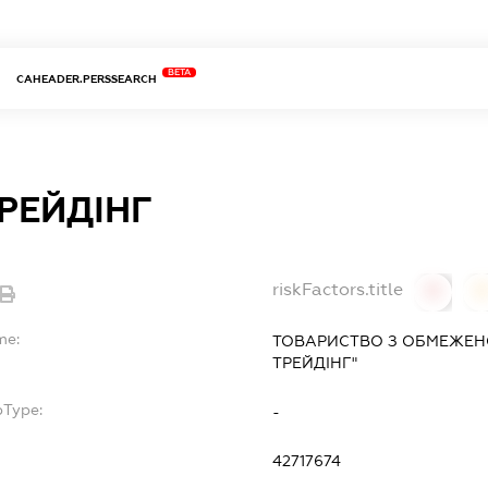
BETA
CAHEADER.PERSSEARCH
РЕЙДІНГ
riskFactors.title
0
0
me:
ТОВАРИСТВО З ОБМЕЖЕН
ТРЕЙДІНГ"
bType:
-
42717674