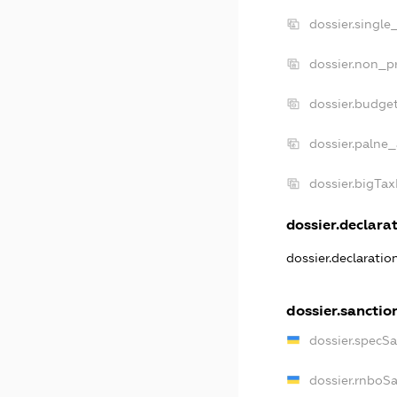
dossier.single
dossier.non_pr
dossier.budge
dossier.palne_
dossier.bigTa
dossier.declarat
dossier.declarati
dossier.sanctio
dossier.specS
dossier.rnboS