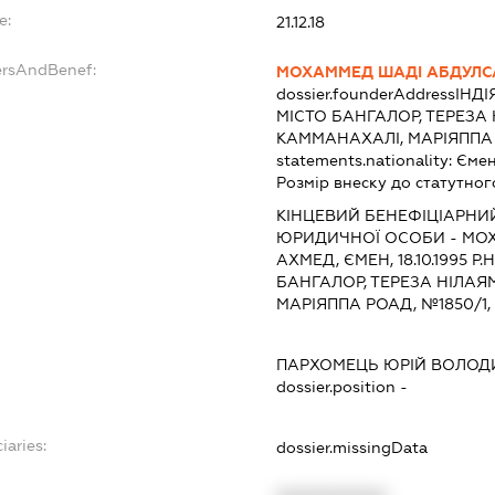
e:
21.12.18
ersAndBenef:
МОХАММЕД ШАДІ АБДУЛС
dossier.founderAddress
ІНДІ
МІСТО БАНГАЛОР, ТЕРЕЗА
КАММАНАХАЛІ, МАРІЯППА 
statements.nationality:
Єме
Розмір внеску до статутног
КІНЦЕВИЙ БЕНЕФІЦІАРНИ
ЮРИДИЧНОЇ ОСОБИ - МО
АХМЕД, ЄМЕН, 18.10.1995 Р.
БАНГАЛОР, ТЕРЕЗА НІЛАЯ
МАРІЯППА РОАД, №1850/1, 
ПАРХОМЕЦЬ ЮРІЙ ВОЛО
dossier.position -
iaries:
dossier.missingData