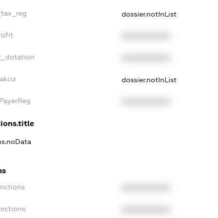
_tax_reg
dossier.notInList
ofit
XXXXXXXXXX
t_dotation
XXXXXXXXXX
akciz
dossier.notInList
xPayerReg
XXXXXXXXXX
ions.title
ons.noData
ns
anctions
XXXXXXXXXX
anctions
XXXXXXXXXX