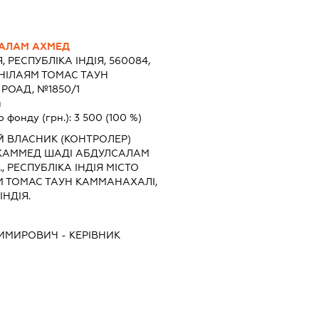
АЛАМ АХМЕД
Я, РЕСПУБЛІКА ІНДІЯ, 560084,
 НІЛАЯМ ТОМАС ТАУН
РОАД, №1850/1
н
о фонду (грн.):
3 500
(100 %)
Й ВЛАСНИК (КОНТРОЛЕР)
ХАММЕД ШАДІ АБДУЛСАЛАМ
Н., РЕСПУБЛІКА ІНДІЯ МІСТО
М ТОМАС ТАУН КАММАНАХАЛІ,
ІНДІЯ.
ДИМИРОВИЧ
-
КЕРІВНИК