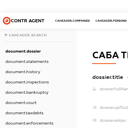
CONTR AGENT
CAHEADER.COMPANIES
CAHEADER.PERSONS
CAHEADER.SEARCH
document.dossier
САБА Т
document.statements
document.history
dossier.title
document.inspections
dossier.fullNa
document.bankruptcy
document.court
dossier.opfSu
document.taxdebts
dossier.edrpo:
document.enforcements