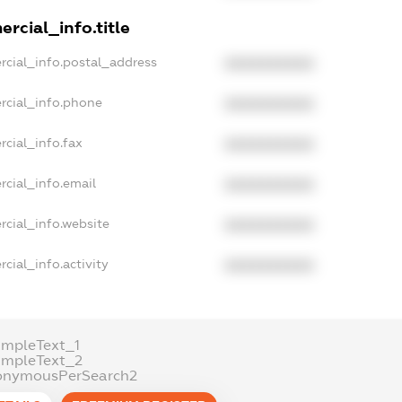
rcial_info.title
rcial_info.postal_address
XXXXXXXXXX
rcial_info.phone
XXXXXXXXXX
cial_info.fax
XXXXXXXXXX
rcial_info.email
XXXXXXXXXX
rcial_info.website
XXXXXXXXXX
cial_info.activity
XXXXXXXXXX
ampleText_1
ampleText_2
onymousPerSearch2