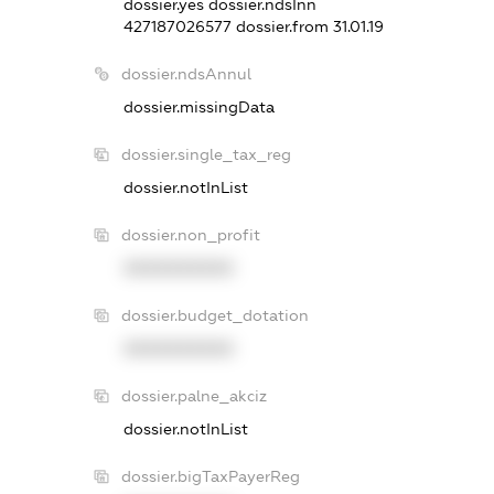
dossier.yes
dossier.ndsInn
427187026577
dossier.from 31.01.19
dossier.ndsAnnul
dossier.missingData
dossier.single_tax_reg
dossier.notInList
dossier.non_profit
XXXXXXXXXX
dossier.budget_dotation
XXXXXXXXXX
dossier.palne_akciz
dossier.notInList
dossier.bigTaxPayerReg