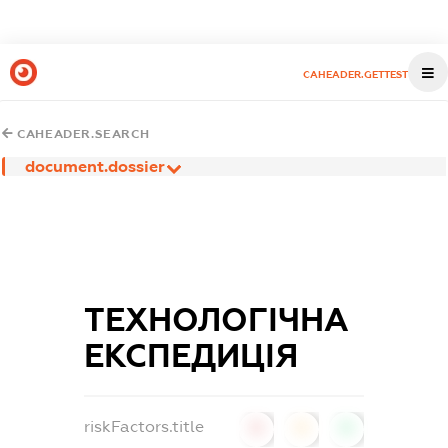
CAHEADER.GETTEST
CAHEADER.SEARCH
document.dossier
ТЕХНОЛОГІЧНА
ЕКСПЕДИЦІЯ
riskFactors.title
0
0
0