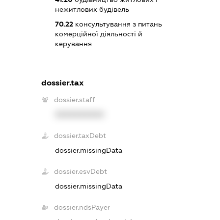
нежитлових будівель
70.22
консультування з питань
комерційної діяльності й
керування
dossier.tax
dossier.staff
XXXXXXXXXX
dossier.taxDebt
dossier.missingData
dossier.esvDebt
dossier.missingData
dossier.ndsPayer