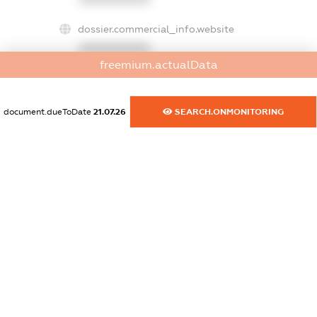
dossier.commercial_info.website
XXXXXXXXXX
freemium.actualData
dossier.commercial_info.activity
XXXXXXXXXX
document.dueToDate
21.07.26
SEARCH.ONMONITORING
freemium.exampleText_1
freemium.exampleText_2
freemium.anonymousPerSearch2
FREEMIUM.DETAILS
FREEMIUM.REGISTER