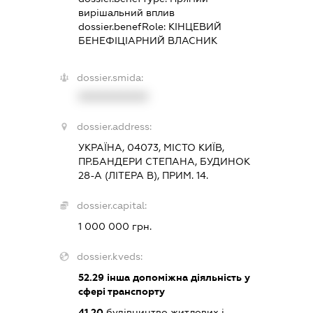
вирішальний вплив
dossier.benefRole:
КІНЦЕВИЙ
БЕНЕФІЦІАРНИЙ ВЛАСНИК
dossier.smida:
XXXXXXXXXX
dossier.address:
УКРАЇНА, 04073, МІСТО КИЇВ,
ПР.БАНДЕРИ СТЕПАНА, БУДИНОК
28-А (ЛІТЕРА В), ПРИМ. 14.
dossier.capital:
1 000 000 грн.
dossier.kveds:
52.29
інша допоміжна діяльність у
сфері транспорту
41.20
будівництво житлових і