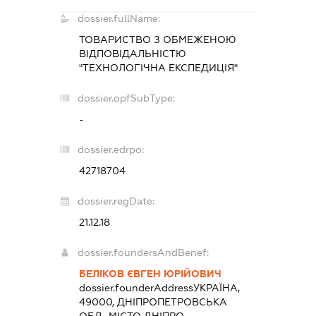
dossier.fullName:
ТОВАРИСТВО З ОБМЕЖЕНОЮ
ВІДПОВІДАЛЬНІСТЮ
"ТЕХНОЛОГІЧНА ЕКСПЕДИЦІЯ"
dossier.opfSubType:
-
dossier.edrpo:
42718704
dossier.regDate:
21.12.18
dossier.foundersAndBenef:
БЕЛІКОВ ЄВГЕН ЮРІЙОВИЧ
dossier.founderAddress
УКРАЇНА,
49000, ДНІПРОПЕТРОВСЬКА