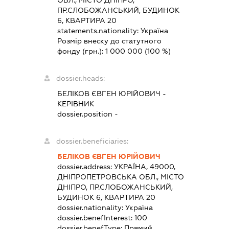
ОБЛ., МІСТО ДНІПРО,
ПР.СЛОБОЖАНСЬКИЙ, БУДИНОК
6, КВАРТИРА 20
statements.nationality:
Україна
Розмір внеску до статутного
фонду (грн.):
1 000 000
(100 %)
dossier.heads:
БЕЛІКОВ ЄВГЕН ЮРІЙОВИЧ
-
КЕРІВНИК
dossier.position -
dossier.beneficiaries:
БЕЛІКОВ ЄВГЕН ЮРІЙОВИЧ
dossier.address:
УКРАЇНА, 49000,
ДНІПРОПЕТРОВСЬКА ОБЛ., МІСТО
ДНІПРО, ПР.СЛОБОЖАНСЬКИЙ,
БУДИНОК 6, КВАРТИРА 20
dossier.nationality:
Україна
dossier.benefInterest:
100
dossier.benefType:
Прямий