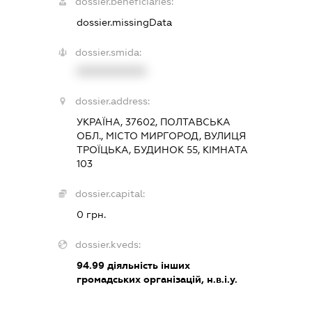
dossier.beneficiaries:
dossier.missingData
dossier.smida:
XXXXXXXXXX
dossier.address:
УКРАЇНА, 37602, ПОЛТАВСЬКА
ОБЛ., МІСТО МИРГОРОД, ВУЛИЦЯ
ТРОЇЦЬКА, БУДИНОК 55, КІМНАТА
103
dossier.capital:
0 грн.
dossier.kveds:
94.99
діяльність інших
громадських організацій, н.в.і.у.