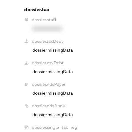
dossier.tax
dossier.staff
XXXXXXXXXX
dossier.taxDebt
dossier.missingData
dossier.esvDebt
dossier.missingData
dossier.ndsPayer
dossier.missingData
dossier.ndsAnnul
dossier.missingData
dossier.single_tax_reg