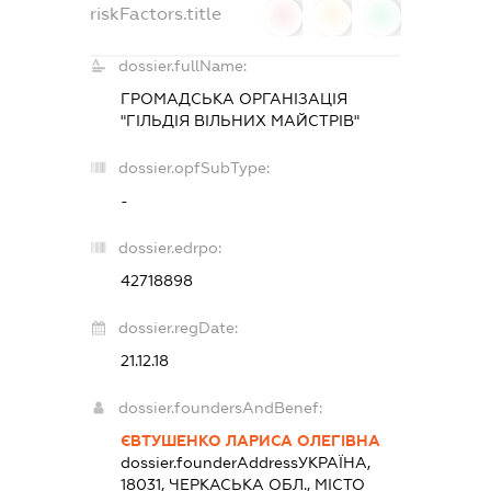
riskFactors.title
0
0
0
dossier.fullName:
ГРОМАДСЬКА ОРГАНІЗАЦІЯ
"ГІЛЬДІЯ ВІЛЬНИХ МАЙСТРІВ"
dossier.opfSubType:
-
dossier.edrpo:
42718898
dossier.regDate:
21.12.18
dossier.foundersAndBenef:
ЄВТУШЕНКО ЛАРИСА ОЛЕГІВНА
dossier.founderAddress
УКРАЇНА,
18031, ЧЕРКАСЬКА ОБЛ., МІСТО