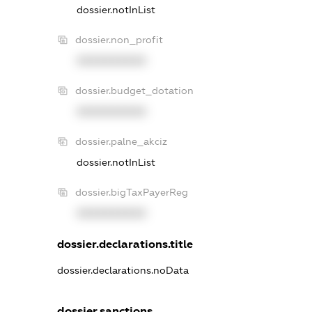
dossier.notInList
dossier.non_profit
XXXXXXXXXX
dossier.budget_dotation
XXXXXXXXXX
dossier.palne_akciz
dossier.notInList
dossier.bigTaxPayerReg
XXXXXXXXXX
dossier.declarations.title
dossier.declarations.noData
dossier.sanctions