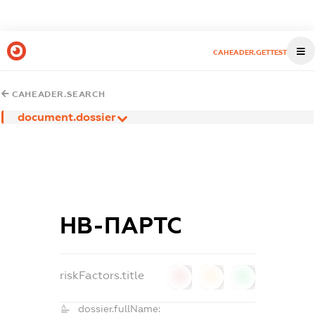
CAHEADER.GETTEST
CAHEADER.SEARCH
document.dossier
НВ-ПАРТС
riskFactors.title
0
0
0
dossier.fullName: