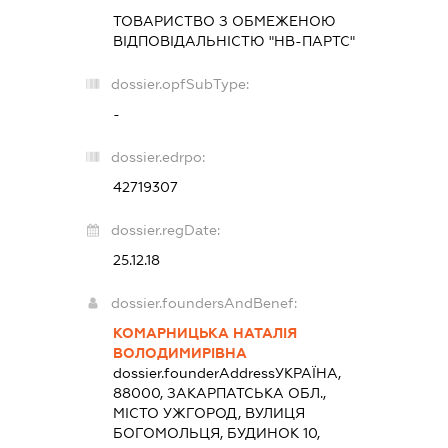
ТОВАРИСТВО З ОБМЕЖЕНОЮ
ВІДПОВІДАЛЬНІСТЮ "НВ-ПАРТС"
dossier.opfSubType:
-
dossier.edrpo:
42719307
dossier.regDate:
25.12.18
dossier.foundersAndBenef:
КОМАРНИЦЬКА НАТАЛІЯ
ВОЛОДИМИРІВНА
dossier.founderAddress
УКРАЇНА,
88000, ЗАКАРПАТСЬКА ОБЛ.,
МІСТО УЖГОРОД, ВУЛИЦЯ
БОГОМОЛЬЦЯ, БУДИНОК 10,