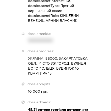
dossier.benefInterest:
100
dossier.benefType:
Прямий
вирішальний вплив
dossier.benefRole:
КІНЦЕВИЙ
БЕНЕФІЦІАРНИЙ ВЛАСНИК
dossier.smida:
XXXXXXXXXX
dossier.address:
УКРАЇНА, 88000, ЗАКАРПАТСЬКА
ОБЛ., МІСТО УЖГОРОД, ВУЛИЦЯ
БОГОМОЛЬЦЯ, БУДИНОК 10,
КВАРТИРА 15
dossier.capital:
10 000 грн.
dossier.kveds:
45.31
оптова торгівля деталями та