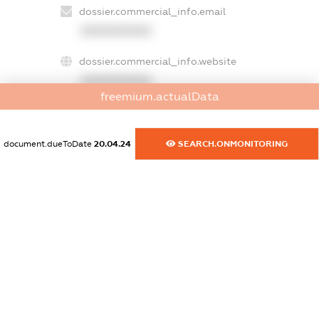
dossier.commercial_info.email
XXXXXXXXXX
dossier.commercial_info.website
XXXXXXXXXX
freemium.actualData
dossier.commercial_info.activity
XXXXXXXXXX
document.dueToDate
20.04.24
SEARCH.ONMONITORING
freemium.exampleText_1
freemium.exampleText_2
freemium.anonymousPerSearch2
FREEMIUM.DETAILS
FREEMIUM.REGISTER