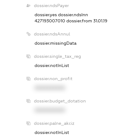
dossier.ndsPayer
dossier.yes
dossier.ndsInn
427193007010
dossier.from 31.01.19
dossier.ndsAnnul
dossier.missingData
dossier.single_tax_reg
dossier.notInList
dossier.non_profit
XXXXXXXXXX
dossier.budget_dotation
XXXXXXXXXX
dossier.palne_akciz
dossier.notInList