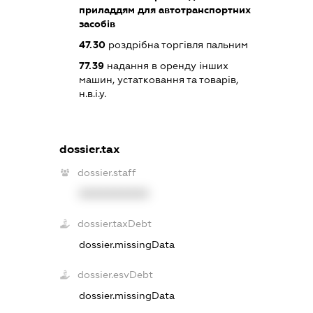
приладдям для автотранспортних
засобів
47.30
роздрібна торгівля пальним
77.39
надання в оренду інших
машин, устатковання та товарів,
н.в.і.у.
dossier.tax
dossier.staff
XXXXXXXXXX
dossier.taxDebt
dossier.missingData
dossier.esvDebt
dossier.missingData