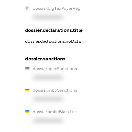
dossier.bigTaxPayerReg
XXXXXXXXXX
dossier.declarations.title
dossier.declarations.noData
dossier.sanctions
dossier.specSanctions
XXXXXXXXXX
dossier.rnboSanctions
XXXXXXXXXX
dossier.amkuBlackList
XXXXXXXXXX