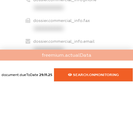
XXXXXXXXXX
dossier.commercial_info.fax
XXXXXXXXXX
dossier.commercial_info.email
XXXXXXXXXX
freemium.actualData
dossier.commercial_info.website
XXXXXXXXXX
document.dueToDate
29.11.25
SEARCH.ONMONITORING
dossier.commercial_info.activity
XXXXXXXXXX
freemium.exampleText_1
freemium.exampleText_2
freemium.anonymousPerSearch2