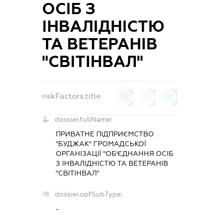
ОСІБ З
ІНВАЛІДНІСТЮ
ТА ВЕТЕРАНІВ
"СВІТІНВАЛ"
riskFactors.title
0
0
0
dossier.fullName:
ПРИВАТНЕ ПІДПРИЄМСТВО
"БУДЖАК" ГРОМАДСЬКОЇ
ОРГАНІЗАЦІЇ "ОБ'ЄДНАННЯ ОСІБ
З ІНВАЛІДНІСТЮ ТА ВЕТЕРАНІВ
"СВІТІНВАЛ"
dossier.opfSubType:
-