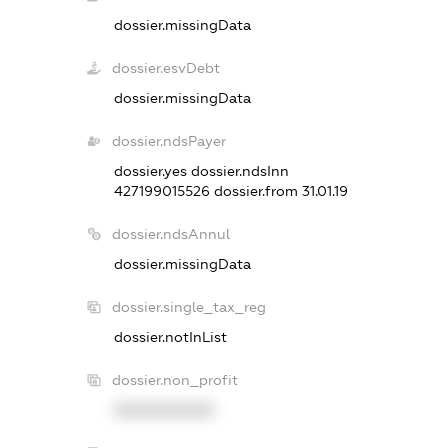
dossier.missingData
dossier.esvDebt
dossier.missingData
dossier.ndsPayer
dossier.yes
dossier.ndsInn
427199015526
dossier.from 31.01.19
dossier.ndsAnnul
dossier.missingData
dossier.single_tax_reg
dossier.notInList
dossier.non_profit
XXXXXXXXXX