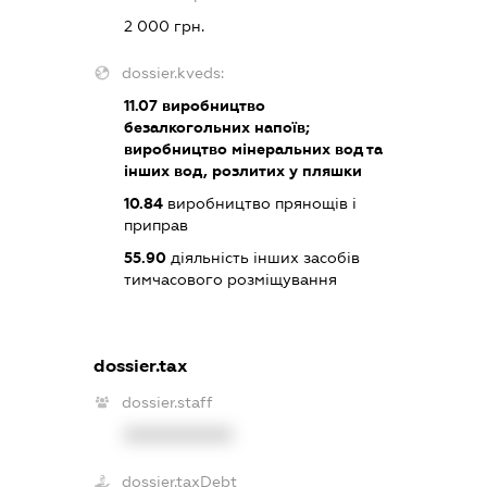
2 000 грн.
dossier.kveds:
11.07
виробництво
безалкогольних напоїв;
виробництво мінеральних вод та
інших вод, розлитих у пляшки
10.84
виробництво прянощів і
приправ
55.90
діяльність інших засобів
тимчасового розміщування
dossier.tax
dossier.staff
XXXXXXXXXX
dossier.taxDebt