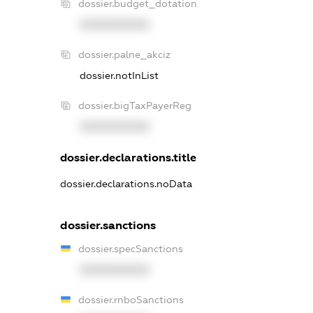
dossier.budget_dotation
XXXXXXXXXX
dossier.palne_akciz
dossier.notInList
dossier.bigTaxPayerReg
XXXXXXXXXX
dossier.declarations.title
dossier.declarations.noData
dossier.sanctions
dossier.specSanctions
XXXXXXXXXX
dossier.rnboSanctions