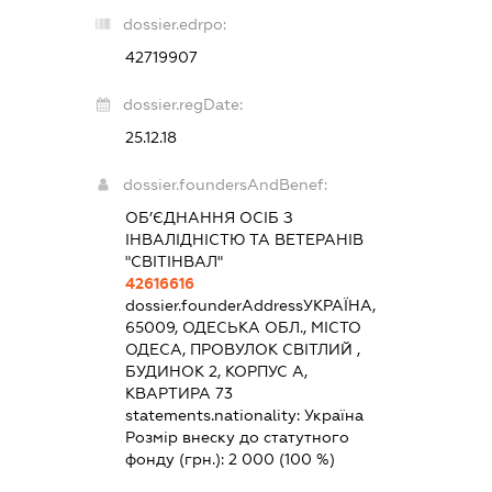
dossier.edrpo:
42719907
dossier.regDate:
25.12.18
dossier.foundersAndBenef:
ОБ’ЄДНАННЯ ОСІБ З
ІНВАЛІДНІСТЮ ТА ВЕТЕРАНІВ
"СВІТІНВАЛ"
42616616
dossier.founderAddress
УКРАЇНА,
65009, ОДЕСЬКА ОБЛ., МІСТО
ОДЕСА, ПРОВУЛОК СВІТЛИЙ ,
БУДИНОК 2, КОРПУС А,
КВАРТИРА 73
statements.nationality:
Україна
Розмір внеску до статутного
фонду (грн.):
2 000
(100 %)