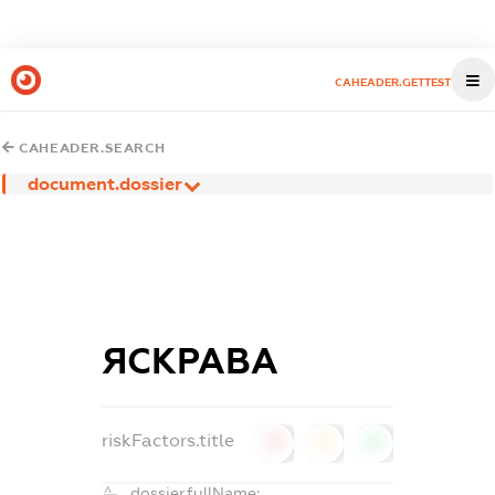
CAHEADER.GETTEST
CAHEADER.SEARCH
document.dossier
ЯСКРАВА
riskFactors.title
0
0
0
dossier.fullName: