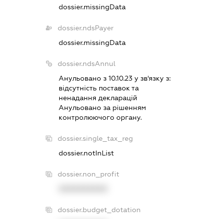
dossier.missingData
dossier.ndsPayer
dossier.missingData
dossier.ndsAnnul
Анульовано з 10.10.23 у зв'язку з:
вiдсутнiсть поставок та
ненадання декларацiй
Анульовано за рiшенням
контролюючого органу.
dossier.single_tax_reg
dossier.notInList
dossier.non_profit
XXXXXXXXXX
dossier.budget_dotation