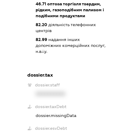
46.71
оптова торгівля твердим,
рідким, газоподібним паливом і
подібними продуктами
82.20
діяльність телефонних
центрів
82.99
надання інших
допоміжних комерційних послуг,
н.в.і.у.
dossier.tax
dossier.staff
XXXXXXXXXX
dossier.taxDebt
dossier.missingData
dossier.esvDebt