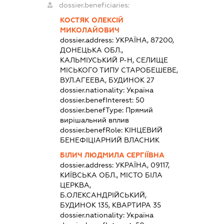
dossier.beneficiaries:
КОСТЯК ОЛЕКСІЙ
МИКОЛАЙОВИЧ
dossier.address:
УКРАЇНА, 87200,
ДОНЕЦЬКА ОБЛ.,
КАЛЬМІУСЬКИЙ Р-Н, СЕЛИЩЕ
МІСЬКОГО ТИПУ СТАРОБЕШЕВЕ,
ВУЛ.АГЕЕВА, БУДИНОК 27
dossier.nationality:
Україна
dossier.benefInterest:
50
dossier.benefType:
Прямий
вирішальний вплив
dossier.benefRole:
КІНЦЕВИЙ
БЕНЕФІЦІАРНИЙ ВЛАСНИК
БІЛИЧ ЛЮДМИЛА СЕРГІЇВНА
dossier.address:
УКРАЇНА, 09117,
КИЇВСЬКА ОБЛ., МІСТО БІЛА
ЦЕРКВА,
Б.ОЛЕКСАНДРІЙСЬКИЙ,
БУДИНОК 135, КВАРТИРА 35
dossier.nationality:
Україна