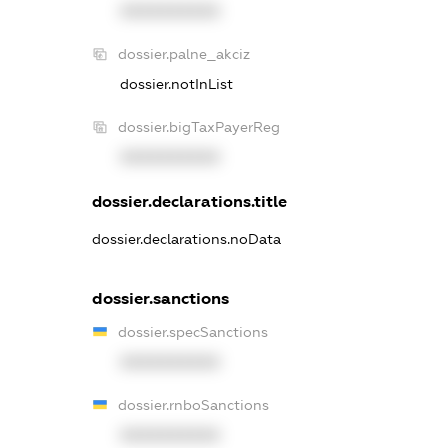
XXXXXXXXXX
dossier.palne_akciz
dossier.notInList
dossier.bigTaxPayerReg
XXXXXXXXXX
dossier.declarations.title
dossier.declarations.noData
dossier.sanctions
dossier.specSanctions
XXXXXXXXXX
dossier.rnboSanctions
XXXXXXXXXX