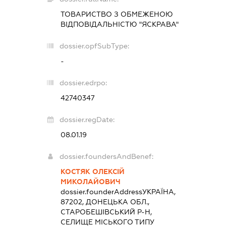
ТОВАРИСТВО З ОБМЕЖЕНОЮ
ВІДПОВІДАЛЬНІСТЮ "ЯСКРАВА"
dossier.opfSubType:
-
dossier.edrpo:
42740347
dossier.regDate:
08.01.19
dossier.foundersAndBenef:
КОСТЯК ОЛЕКСІЙ
МИКОЛАЙОВИЧ
dossier.founderAddress
УКРАЇНА,
87202, ДОНЕЦЬКА ОБЛ.,
СТАРОБЕШІВСЬКИЙ Р-Н,
СЕЛИЩЕ МІСЬКОГО ТИПУ