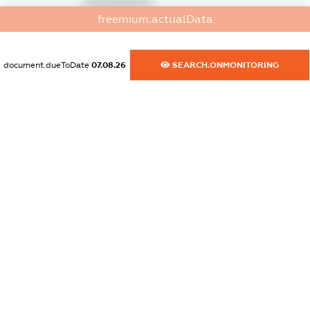
XXXXXXXXXX
freemium.actualData
dossier.commercial_info.fax
XXXXXXXXXX
document.dueToDate
07.08.26
SEARCH.ONMONITORING
dossier.commercial_info.email
XXXXXXXXXX
dossier.commercial_info.website
XXXXXXXXXX
dossier.commercial_info.activity
XXXXXXXXXX
freemium.exampleText_1
freemium.exampleText_2
freemium.anonymousPerSearch2
FREEMIUM.DETAILS