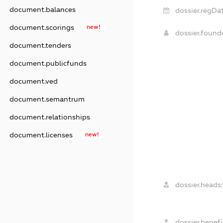
document.balances
dossier.regDat
document.scorings
new!
dossier.foun
document.tenders
document.publicfunds
document.ved
document.semantrum
document.relationships
document.licenses
new!
dossier.heads:
dossier.benefi