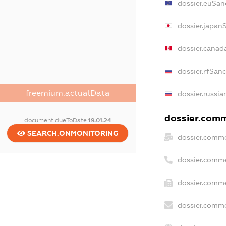
dossier.euSan
dossier.japan
dossier.canad
dossier.rfSan
freemium.actualData
dossier.russia
dossier.comme
document.dueToDate
19.01.24
SEARCH.ONMONITORING
dossier.comme
dossier.comme
dossier.comme
dossier.comme