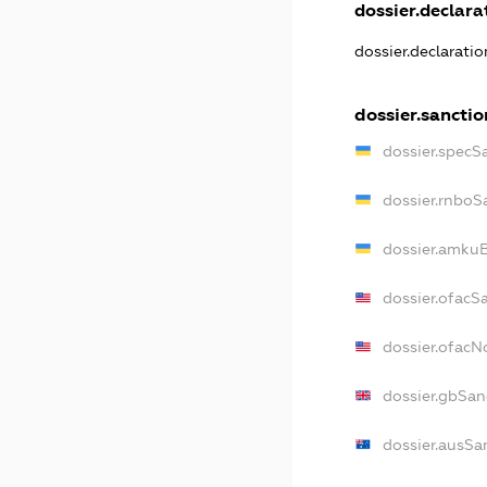
dossier.declarat
dossier.declarati
dossier.sanctio
dossier.specS
dossier.rnboS
dossier.amkuB
dossier.ofacS
dossier.ofac
dossier.gbSan
dossier.ausSa