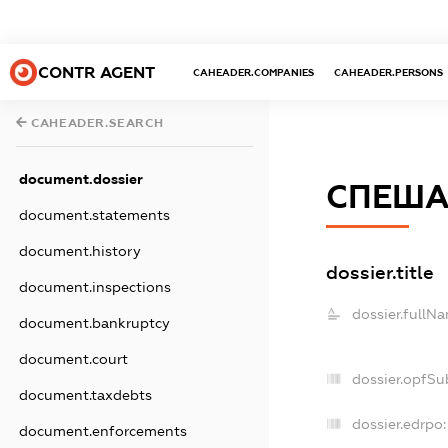
CONTR AGENT
CAHEADER.COMPANIES
CAHEADER.PERSONS
CAHEADER.SEARCH
document.dossier
СПЕША
document.statements
document.history
dossier.title
document.inspections
dossier.fullN
document.bankruptcy
document.court
dossier.opfSu
document.taxdebts
dossier.edrpo:
document.enforcements