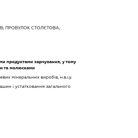
ИЇВ, ПРОВУЛОК СТОЛЄТОВА,
ми продуктами харчування, у тому
ми та молюсками
их мінеральних виробів, н.в.і.у.
шин і устатковання загального