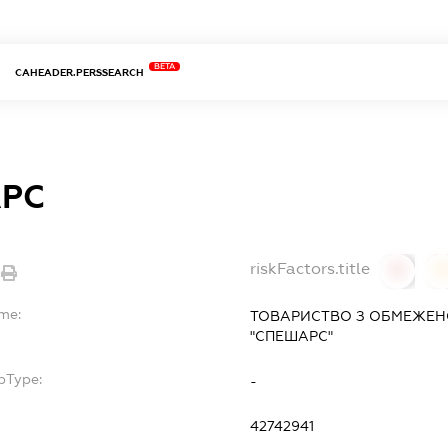
BETA
CAHEADER.PERSSEARCH
РС
riskFactors.title
0
ame:
ТОВАРИСТВО З ОБМЕЖЕН
"СПЕШАРС"
bType:
-
42742941