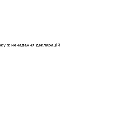
зку з:
ненадання декларацiй