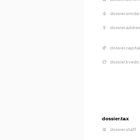
dossier.smida:
dossier.addres
dossier.capital
dossier.kveds:
dossier.tax
dossier.staff