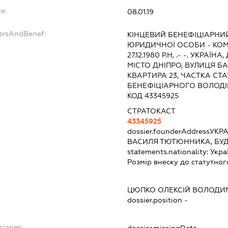
e:
08.01.19
dersAndBenef:
КІНЦЕВИЙ БЕНЕФІЦІАРНИ
ЮРИДИЧНОЇ ОСОБИ - КОМ
27.12.1980 Р.Н, .- -. УКР
МІСТО ДНІПРО, ВУЛИЦЯ Б
КВАРТИРА 23, ЧАСТКА СТА
БЕНЕФІЦІАРНОГО ВОЛОДІН
КОД 43345925
СТРАТОКАСТ
43345925
dossier.founderAddress
УКРА
ВАСИЛЯ ТЮТЮННИКА, БУД
statements.nationality:
Укра
Розмір внеску до статутног
ЦЮПКО ОЛЕКСІЙ ВОЛОД
dossier.position -
ciaries: