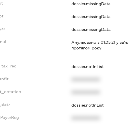
bt
dossier.missingData
bt
dossier.missingData
yer
dossier.missingData
nnul
Анульовано з 01.05.21 у зв'я
протягом року
.
e_tax_reg
dossier.notInList
rofit
XXXXXXXXXX
et_dotation
XXXXXXXXXX
_akciz
dossier.notInList
xPayerReg
XXXXXXXXXX