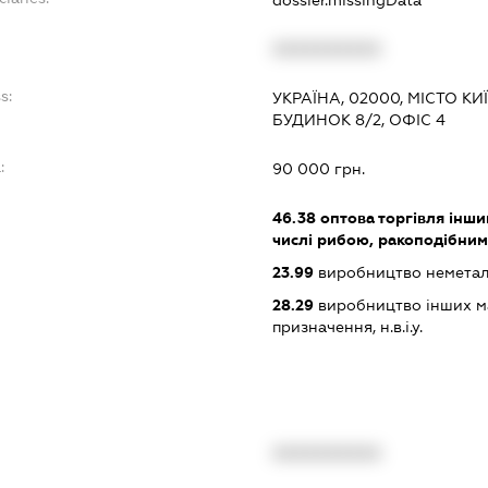
dossier.missingData
XXXXXXXXXX
s:
УКРАЇНА, 02000, МІСТО К
БУДИНОК 8/2, ОФІС 4
:
90 000 грн.
46.38
оптова торгівля інши
числі рибою, ракоподібни
23.99
виробництво неметалев
28.29
виробництво інших ма
призначення, н.в.і.у.
XXXXXXXXXX