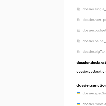
dossier.single
dossier.non_pr
dossier.budge
dossier.palne_
dossier.bigTa
dossier.declarat
dossier.declarati
dossier.sanctio
dossier.specS
dossier.rnboS