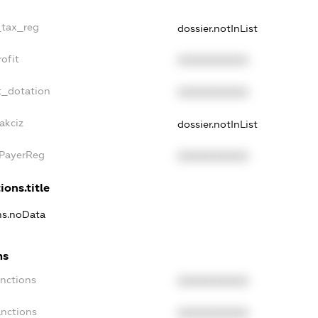
_tax_reg
dossier.notInList
ofit
XXXXXXXXXX
t_dotation
XXXXXXXXXX
akciz
dossier.notInList
xPayerReg
XXXXXXXXXX
ions.title
ons.noData
ns
anctions
XXXXXXXXXX
anctions
XXXXXXXXXX