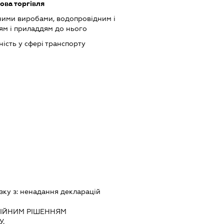
ова торгівля
зними виробами, водопровідним і
м і приладдям до нього
ість у сфері транспорту
зку з:
ненадання декларацiй
IЙНИМ РIШЕННЯМ
.