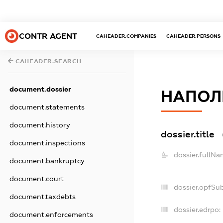
CONTR AGENT
CAHEADER.COMPANIES
CAHEADER.PERSONS
CAHEADER.SEARCH
document.dossier
НАПОЛ
document.statements
document.history
dossier.title
document.inspections
dossier.fullNa
document.bankruptcy
document.court
dossier.opfSu
document.taxdebts
dossier.edrpo:
document.enforcements