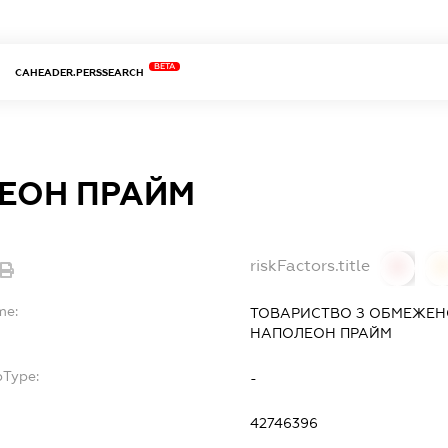
BETA
CAHEADER.PERSSEARCH
ЕОН ПРАЙМ
riskFactors.title
0
0
me:
ТОВАРИСТВО З ОБМЕЖЕН
НАПОЛЕОН ПРАЙМ
bType:
-
42746396