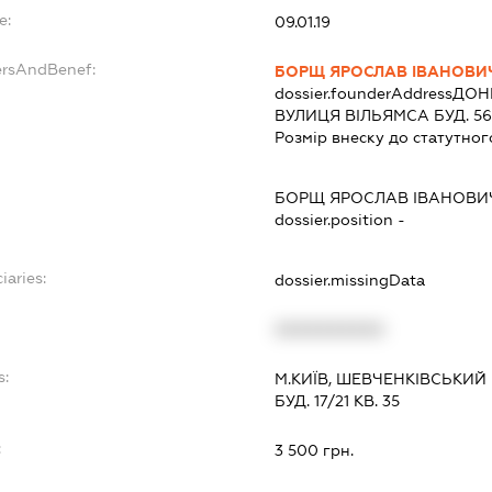
e:
09.01.19
ersAndBenef:
БОРЩ ЯРОСЛАВ ІВАНОВИ
dossier.founderAddress
ДОНЕ
ВУЛИЦЯ ВІЛЬЯМСА БУД. 56 
Розмір внеску до статутног
БОРЩ ЯРОСЛАВ ІВАНОВИ
dossier.position -
iaries:
dossier.missingData
XXXXXXXXXX
s:
М.КИЇВ, ШЕВЧЕНКІВСЬКИЙ
БУД. 17/21 КВ. 35
:
3 500 грн.