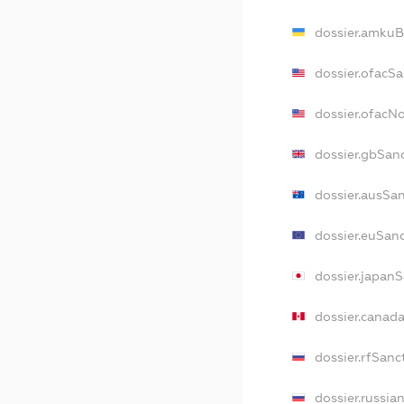
dossier.amkuB
dossier.ofacS
dossier.ofacN
dossier.gbSan
dossier.ausSa
dossier.euSan
dossier.japan
dossier.canad
dossier.rfSanc
dossier.russia