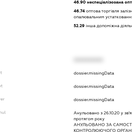
46.90
неспеціалізована опт
46.74
оптова торгівля залі
опалювальним устатковання
52.29
інша допоміжна діяльн
XXXXXXXXXX
bt
dossier.missingData
bt
dossier.missingData
yer
dossier.missingData
nul
Анульовано з 26.10.20 у зв'я
протягом року
АНУЛЬОВАНО ЗА САМОСТ
КОНТРОЛЮЮЧОГО ОРГАНУ