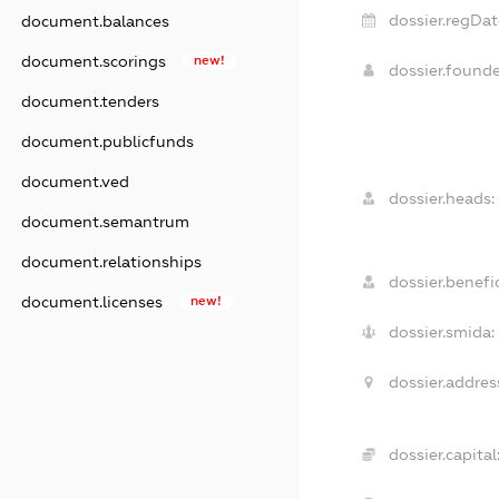
dossier.regDat
document.balances
document.scorings
new!
dossier.found
document.tenders
document.publicfunds
document.ved
dossier.heads:
document.semantrum
document.relationships
dossier.benefic
document.licenses
new!
dossier.smida:
dossier.addres
dossier.capital