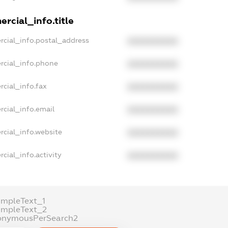
rcial_info.title
rcial_info.postal_address
XXXXXXXXXX
rcial_info.phone
XXXXXXXXXX
rcial_info.fax
XXXXXXXXXX
rcial_info.email
XXXXXXXXXX
rcial_info.website
XXXXXXXXXX
cial_info.activity
XXXXXXXXXX
ampleText_1
ampleText_2
onymousPerSearch2