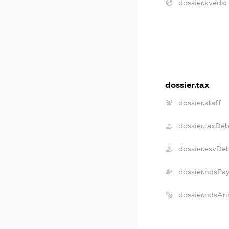
dossier.kveds:
dossier.tax
dossier.staff
dossier.taxDe
dossier.esvDe
dossier.ndsPa
dossier.ndsAn