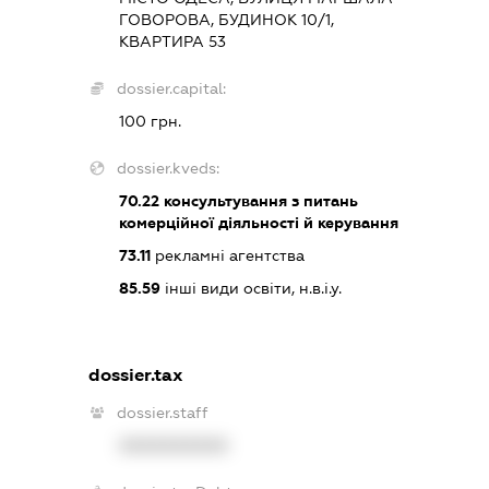
ГОВОРОВА, БУДИНОК 10/1,
КВАРТИРА 53
dossier.capital:
100 грн.
dossier.kveds:
70.22
консультування з питань
комерційної діяльності й керування
73.11
рекламні агентства
85.59
інші види освіти, н.в.і.у.
dossier.tax
dossier.staff
XXXXXXXXXX