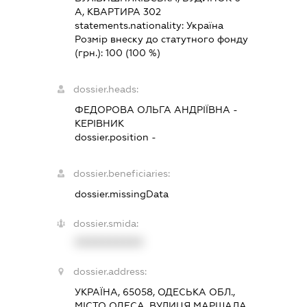
А, КВАРТИРА 302
statements.nationality:
Україна
Розмір внеску до статутного фонду
(грн.):
100
(100 %)
dossier.heads:
ФЕДОРОВА ОЛЬГА АНДРІЇВНА
-
КЕРІВНИК
dossier.position -
dossier.beneficiaries:
dossier.missingData
dossier.smida:
XXXXXXXXXX
dossier.address:
УКРАЇНА, 65058, ОДЕСЬКА ОБЛ.,
МІСТО ОДЕСА, ВУЛИЦЯ МАРШАЛА