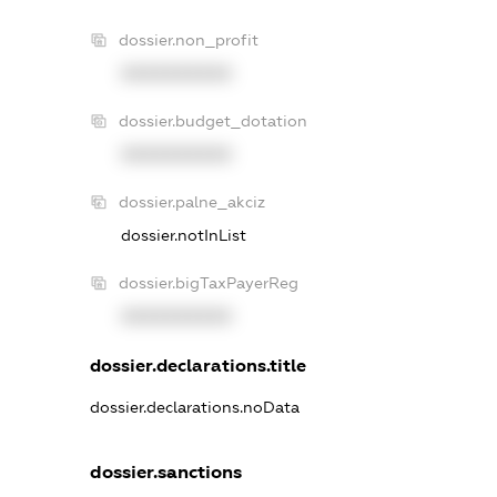
dossier.non_profit
XXXXXXXXXX
dossier.budget_dotation
XXXXXXXXXX
dossier.palne_akciz
dossier.notInList
dossier.bigTaxPayerReg
XXXXXXXXXX
dossier.declarations.title
dossier.declarations.noData
dossier.sanctions