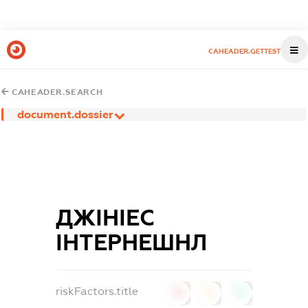
CAHEADER.GETTEST
CAHEADER.SEARCH
document.dossier
ДЖІНІЕС
ІНТЕРНЕШНЛ
riskFactors.title
0
0
0