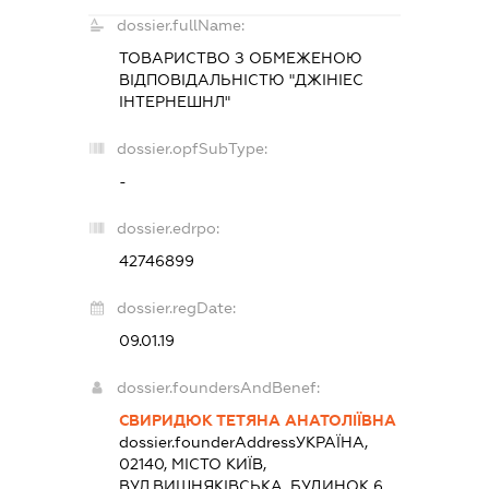
dossier.fullName:
ТОВАРИСТВО З ОБМЕЖЕНОЮ
ВІДПОВІДАЛЬНІСТЮ "ДЖІНІЕС
ІНТЕРНЕШНЛ"
dossier.opfSubType:
-
dossier.edrpo:
42746899
dossier.regDate:
09.01.19
dossier.foundersAndBenef:
СВИРИДЮК ТЕТЯНА АНАТОЛІЇВНА
dossier.founderAddress
УКРАЇНА,
02140, МІСТО КИЇВ,
ВУЛ.ВИШНЯКІВСЬКА, БУДИНОК 6