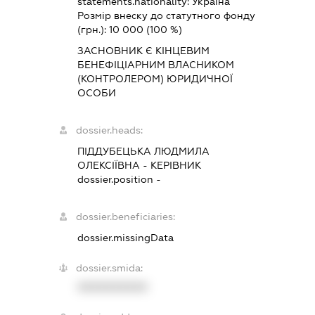
statements.nationality:
Україна
Розмір внеску до статутного фонду
(грн.):
10 000
(100 %)
ЗАСНОВНИК Є КІНЦЕВИМ
БЕНЕФІЦІАРНИМ ВЛАСНИКОМ
(КОНТРОЛЕРОМ) ЮРИДИЧНОЇ
ОСОБИ
dossier.heads:
ПІДДУБЕЦЬКА ЛЮДМИЛА
ОЛЕКСІЇВНА
-
КЕРІВНИК
dossier.position -
dossier.beneficiaries:
dossier.missingData
dossier.smida:
XXXXXXXXXX