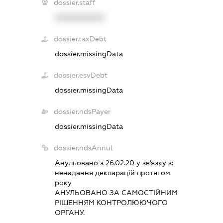
dossier.staff
XXXXXXXXXX
dossier.taxDebt
dossier.missingData
dossier.esvDebt
dossier.missingData
dossier.ndsPayer
dossier.missingData
dossier.ndsAnnul
Анульовано з 26.02.20 у зв'язку з:
ненадання декларацiй протягом
року
АНУЛЬОВАНО ЗА САМОСТIЙНИМ
РIШЕННЯМ КОНТРОЛЮЮЧОГО
ОРГАНУ.