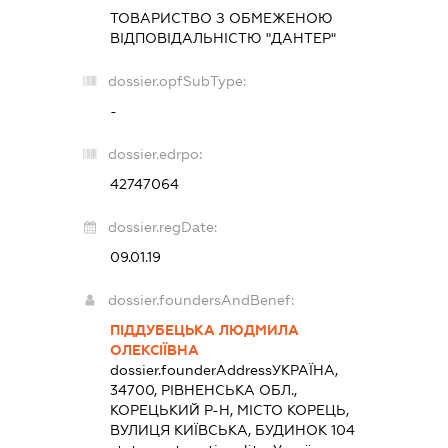
ТОВАРИСТВО З ОБМЕЖЕНОЮ
ВІДПОВІДАЛЬНІСТЮ "ДАНТЕР"
dossier.opfSubType:
-
dossier.edrpo:
42747064
dossier.regDate:
09.01.19
dossier.foundersAndBenef:
ПІДДУБЕЦЬКА ЛЮДМИЛА
ОЛЕКСІЇВНА
dossier.founderAddress
УКРАЇНА,
34700, РІВНЕНСЬКА ОБЛ.,
КОРЕЦЬКИЙ Р-Н, МІСТО КОРЕЦЬ,
ВУЛИЦЯ КИЇВСЬКА, БУДИНОК 104