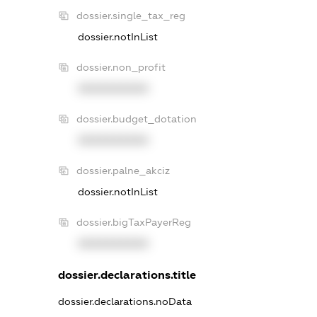
dossier.single_tax_reg
dossier.notInList
dossier.non_profit
XXXXXXXXXX
dossier.budget_dotation
XXXXXXXXXX
dossier.palne_akciz
dossier.notInList
dossier.bigTaxPayerReg
XXXXXXXXXX
dossier.declarations.title
dossier.declarations.noData