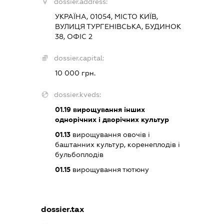
dossier.address:
УКРАЇНА, 01054, МІСТО КИЇВ,
ВУЛИЦЯ ТУРГЕНІВСЬКА, БУДИНОК
38, ОФІС 2
dossier.capital:
10 000 грн.
dossier.kveds:
01.19
вирощування інших
однорічних і дворічних культур
01.13
вирощування овочів і
баштанних культур, коренеплодів і
бульбоплодів
01.15
вирощування тютюну
dossier.tax