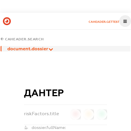
CAHEADER.GETTEST
CAHEADER.SEARCH
document.dossier
ДАНТЕР
riskFactors.title
0
0
0
dossier.fullName: