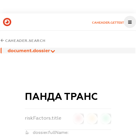
CAHEADER.GETTEST
CAHEADER.SEARCH
document.dossier
ПАНДА ТРАНС
riskFactors.title
0
0
0
dossier.fullName: