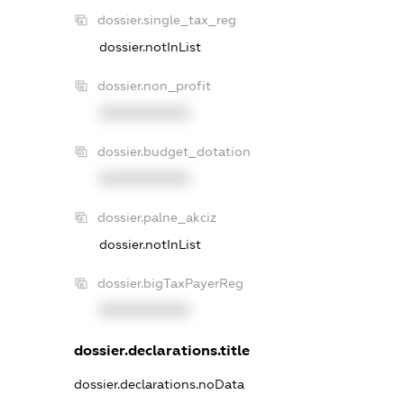
dossier.single_tax_reg
dossier.notInList
dossier.non_profit
XXXXXXXXXX
dossier.budget_dotation
XXXXXXXXXX
dossier.palne_akciz
dossier.notInList
dossier.bigTaxPayerReg
XXXXXXXXXX
dossier.declarations.title
dossier.declarations.noData