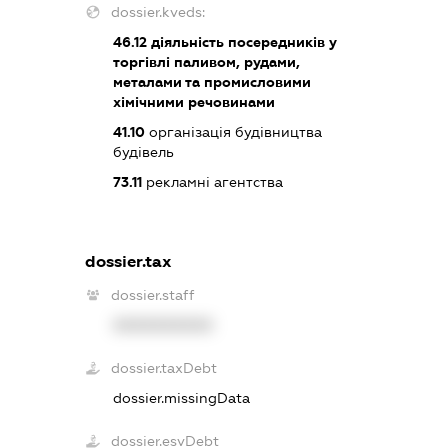
dossier.kveds:
46.12
діяльність посередників у
торгівлі паливом, рудами,
металами та промисловими
хімічними речовинами
41.10
організація будівництва
будівель
73.11
рекламні агентства
dossier.tax
dossier.staff
XXXXXXXXXX
dossier.taxDebt
dossier.missingData
dossier.esvDebt