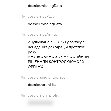
dossier.missingData
dossier.ndsPayer
dossier.missingData
dossier.ndsAnnul
Анульовано з 26.07.21 у зв'язку з:
ненадання декларацiй протягом
року
АНУЛЬОВАНО ЗА САМОСТIЙНИМ
РIШЕННЯМ КОНТРОЛЮЮЧОГО
ОРГАНУ.
dossier.single_tax_reg
dossier.notInList
dossier.non_profit
XXXXXXXXXX