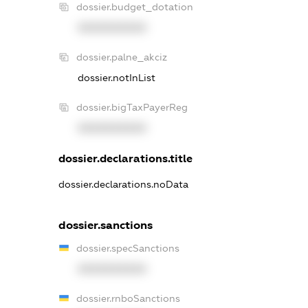
dossier.budget_dotation
XXXXXXXXXX
dossier.palne_akciz
dossier.notInList
dossier.bigTaxPayerReg
XXXXXXXXXX
dossier.declarations.title
dossier.declarations.noData
dossier.sanctions
dossier.specSanctions
XXXXXXXXXX
dossier.rnboSanctions