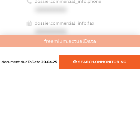
dossier.commercial_info.phone
XXXXXXXXXX
dossier.commercial_info.fax
XXXXXXXXXX
freemium.actualData
dossier.commercial_info.email
XXXXXXXXXX
document.dueToDate
20.04.25
SEARCH.ONMONITORING
dossier.commercial_info.website
XXXXXXXXXX
dossier.commercial_info.activity
XXXXXXXXXX
freemium.exampleText_1
freemium.exampleText_2
freemium.anonymousPerSearch2