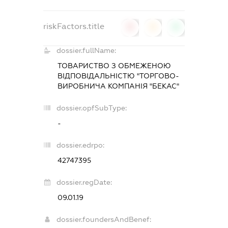
riskFactors.title
0
0
0
dossier.fullName:
ТОВАРИСТВО З ОБМЕЖЕНОЮ
ВІДПОВІДАЛЬНІСТЮ "ТОРГОВО-
ВИРОБНИЧА КОМПАНІЯ "БЕКАС"
dossier.opfSubType:
-
dossier.edrpo:
42747395
dossier.regDate:
09.01.19
dossier.foundersAndBenef: