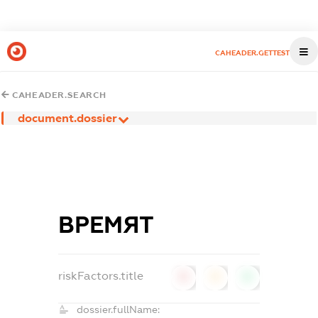
CAHEADER.GETTEST
CAHEADER.SEARCH
document.dossier
ВРЕМЯТ
riskFactors.title
0
0
0
dossier.fullName: