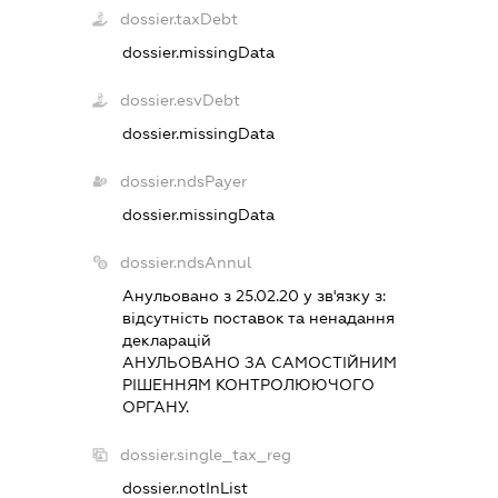
dossier.taxDebt
dossier.missingData
dossier.esvDebt
dossier.missingData
dossier.ndsPayer
dossier.missingData
dossier.ndsAnnul
Анульовано з 25.02.20 у зв'язку з:
вiдсутнiсть поставок та ненадання
декларацiй
АНУЛЬОВАНО ЗА САМОСТIЙНИМ
РIШЕННЯМ КОНТРОЛЮЮЧОГО
ОРГАНУ.
dossier.single_tax_reg
dossier.notInList