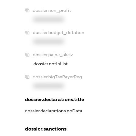
dossier.non_profit
XXXXXXXXXX
dossier.budget_dotation
XXXXXXXXXX
dossier.palne_akciz
dossier.notInList
dossier.bigTaxPayerReg
XXXXXXXXXX
dossier.declarations.title
dossier.declarations.noData
dossier.sanctions