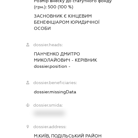
Розмір внеску до статутного фонду
(грн.):
500
(100 %)
ЗАСНОВНИК Є КІНЦЕВИМ
БЕНЕФІЦІАРОМ ЮРИДИЧНОЇ
ОСОБИ
dossier.heads:
ПАНЧЕНКО ДМИТРО
МИКОЛАЙОВИЧ
-
КЕРІВНИК
dossier.position -
dossier.beneficiaries:
dossier.missingData
dossier.smida:
XXXXXXXXXX
dossier.address:
М.КИЇВ, ПОДІЛЬСЬКИЙ РАЙОН