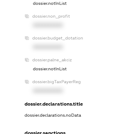
dossier.notInList
dossier.non_profit
XXXXXXXXXX
dossier.budget_dotation
XXXXXXXXXX
dossier.palne_akciz
dossier.notInList
dossier.bigTaxPayerReg
XXXXXXXXXX
dossier.declarations.title
dossier.declarations.noData
dossier.sanctions