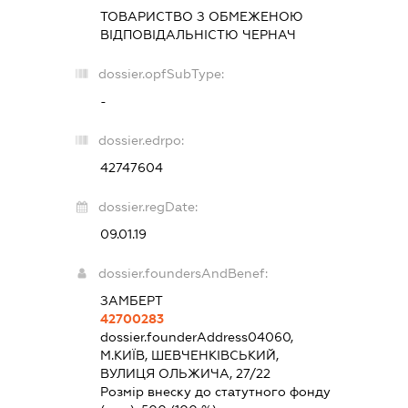
ТОВАРИСТВО З ОБМЕЖЕНОЮ
ВІДПОВІДАЛЬНІСТЮ
ЧЕРНАЧ
dossier.opfSubType:
-
dossier.edrpo:
42747604
dossier.regDate:
09.01.19
dossier.foundersAndBenef:
ЗАМБЕРТ
42700283
dossier.founderAddress
04060,
М.КИЇВ, ШЕВЧЕНКІВСЬКИЙ,
ВУЛИЦЯ ОЛЬЖИЧА, 27/22
Розмір внеску до статутного фонду