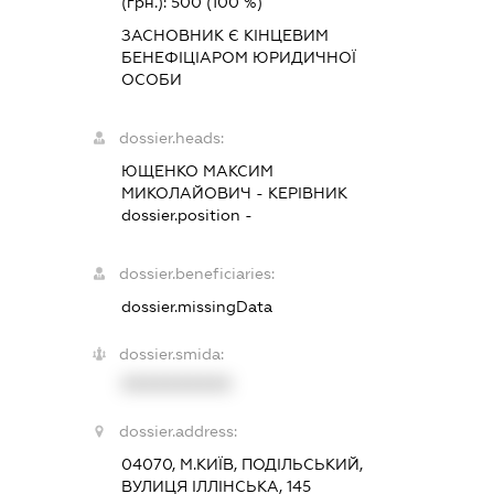
(грн.):
500
(100 %)
ЗАСНОВНИК Є КІНЦЕВИМ
БЕНЕФІЦІАРОМ ЮРИДИЧНОЇ
ОСОБИ
dossier.heads:
ЮЩЕНКО МАКСИМ
МИКОЛАЙОВИЧ
-
КЕРІВНИК
dossier.position -
dossier.beneficiaries:
dossier.missingData
dossier.smida:
XXXXXXXXXX
dossier.address:
04070, М.КИЇВ, ПОДІЛЬСЬКИЙ,
ВУЛИЦЯ ІЛЛІНСЬКА, 145