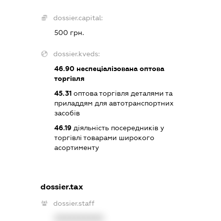
dossier.capital:
500 грн.
dossier.kveds:
46.90
неспеціалізована оптова
торгівля
45.31
оптова торгівля деталями та
приладдям для автотранспортних
засобів
46.19
діяльність посередників у
торгівлі товарами широкого
асортименту
dossier.tax
dossier.staff
XXXXXXXXXX