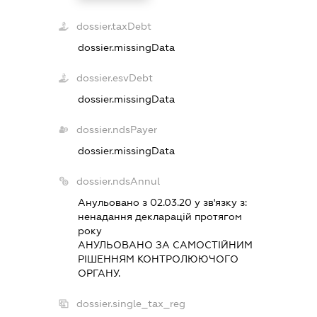
dossier.taxDebt
dossier.missingData
dossier.esvDebt
dossier.missingData
dossier.ndsPayer
dossier.missingData
dossier.ndsAnnul
Анульовано з 02.03.20 у зв'язку з:
ненадання декларацiй протягом
року
АНУЛЬОВАНО ЗА САМОСТIЙНИМ
РIШЕННЯМ КОНТРОЛЮЮЧОГО
ОРГАНУ.
dossier.single_tax_reg