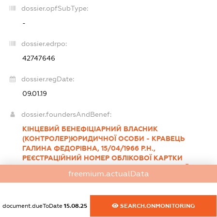
dossier.opfSubType:
-
dossier.edrpo:
42747646
dossier.regDate:
09.01.19
dossier.foundersAndBenef:
КІНЦЕВИЙ БЕНЕФІЦІАРНИЙ ВЛАСНИК
(КОНТРОЛЕР)ЮРИДИЧНОЇ ОСОБИ - КРАВЕЦЬ
ГАЛИНА ФЕДОРІВНА, 15/04/1966 Р.Н.,
РЕЄСТРАЦІЙНИЙ НОМЕР ОБЛІКОВОЇ КАРТКИ
ПЛАТНИКА ПОДАТКІВ- , , ГРОМАДЯНИН УКРАЇНИ,
freemium.actualData
МІСЦЕ ПРОЖИВАННЯ- 02097, МІСТО КИЇВ, ВУЛИЦЯ
РАДУНСЬКА, БУДИНОК 7, КВАРТИРА 8, ВІДСОТОК
ЧАСТКИ СТАТУТНОГО КАПІТАЛУ-100%, ТИП
БЕНЕФІЦІАРНОГО ВОЛОДІННЯ-ПРЯМЕ
document.dueToDate
15.08.25
SEARCH.ONMONITORING