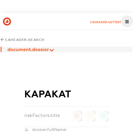
CAHEADER.GETTEST
CAHEADER.SEARCH
document.dossier
КАРАКАТ
riskFactors.title
0
0
0
dossier.fullName: