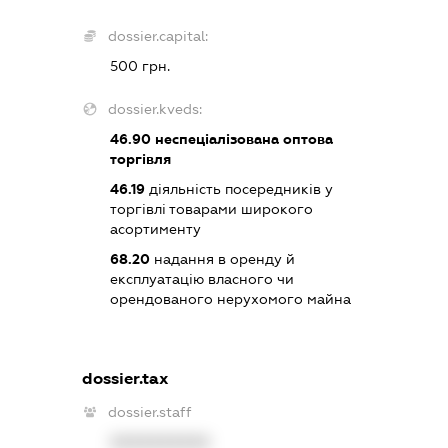
dossier.capital:
500 грн.
dossier.kveds:
46.90
неспеціалізована оптова
торгівля
46.19
діяльність посередників у
торгівлі товарами широкого
асортименту
68.20
надання в оренду й
експлуатацію власного чи
орендованого нерухомого майна
dossier.tax
dossier.staff
XXXXXXXXXX