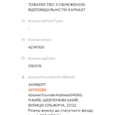
ТОВАРИСТВО З ОБМЕЖЕНОЮ
ВІДПОВІДАЛЬНІСТЮ
КАРАКАТ
dossier.opfSubType:
-
dossier.edrpo:
42747651
dossier.regDate:
09.01.19
dossier.foundersAndBenef:
ЗАМБЕРТ
42700283
dossier.founderAddress
04060,
М.КИЇВ, ШЕВЧЕНКІВСЬКИЙ,
ВУЛИЦЯ ОЛЬЖИЧА, 27/22
Розмір внеску до статутного фонду