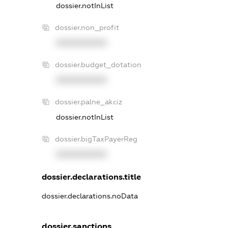
dossier.notInList
dossier.non_profit
XXXXXXXXXX
dossier.budget_dotation
XXXXXXXXXX
dossier.palne_akciz
dossier.notInList
dossier.bigTaxPayerReg
XXXXXXXXXX
dossier.declarations.title
dossier.declarations.noData
dossier.sanctions