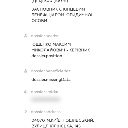
(грн.):
500
(100 %)
ЗАСНОВНИК Є КІНЦЕВИМ
БЕНЕФІЦІАРОМ ЮРИДИЧНОЇ
ОСОБИ
dossier.heads:
ЮЩЕНКО МАКСИМ
МИКОЛАЙОВИЧ
-
КЕРІВНИК
dossier.position -
dossier.beneficiaries:
dossier.missingData
dossier.smida:
XXXXXXXXXX
dossier.address:
04070, М.КИЇВ, ПОДІЛЬСЬКИЙ,
ВУЛИЦЯ ІЛЛІНСЬКА, 145