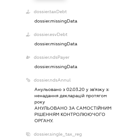
dossier.taxDebt
dossier.missingData
dossier.esvDebt
dossier.missingData
dossier.ndsPayer
dossier.missingData
dossier.ndsAnnul
Анульовано з 02.03.20 у зв'язку з:
ненадання декларацiй протягом
року
АНУЛЬОВАНО ЗА САМОСТIЙНИМ
РIШЕННЯМ КОНТРОЛЮЮЧОГО
ОРГАНУ.
dossier.single_tax_reg