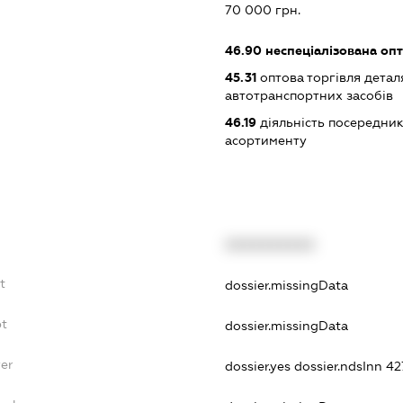
:
70 000 грн.
46.90
неспеціалізована опт
45.31
оптова торгівля детал
автотранспортних засобів
46.19
діяльність посередник
асортименту
XXXXXXXXXX
t
dossier.missingData
bt
dossier.missingData
yer
dossier.yes
dossier.ndsInn 4