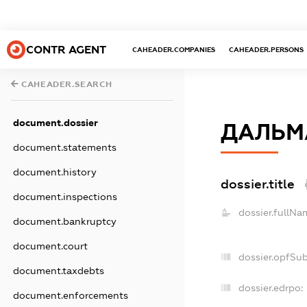
CONTR AGENT
CAHEADER.COMPANIES
CAHEADER.PERSONS
CAHEADER.SEARCH
document.dossier
ДАЛЬМ
document.statements
document.history
dossier.title
document.inspections
dossier.fullNa
document.bankruptcy
document.court
dossier.opfSu
document.taxdebts
dossier.edrpo:
document.enforcements