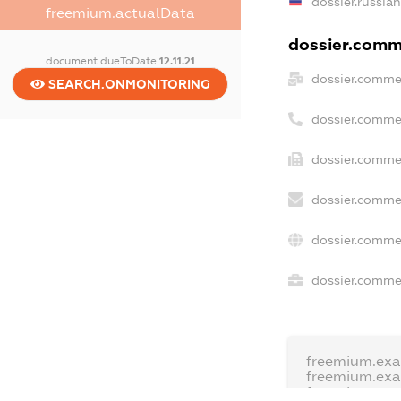
dossier.russia
freemium.actualData
dossier.comme
document.dueToDate
12.11.21
dossier.comme
SEARCH.ONMONITORING
dossier.comme
dossier.commer
dossier.commer
dossier.comme
dossier.commer
freemium.ex
freemium.ex
freemium.an