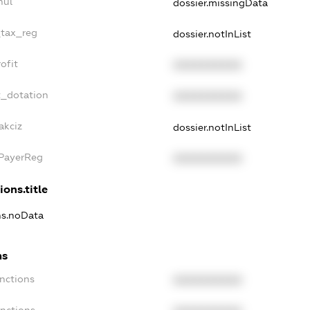
nul
dossier.missingData
_tax_reg
dossier.notInList
ofit
XXXXXXXXXX
t_dotation
XXXXXXXXXX
akciz
dossier.notInList
xPayerReg
XXXXXXXXXX
ions.title
ons.noData
ns
anctions
XXXXXXXXXX