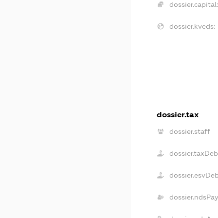
dossier.capital
dossier.kveds:
dossier.tax
dossier.staff
dossier.taxDeb
dossier.esvDe
dossier.ndsPa