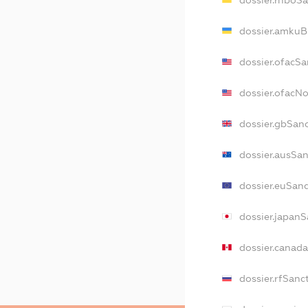
dossier.rnboS
dossier.amkuB
dossier.ofacSa
dossier.ofacN
dossier.gbSan
dossier.ausSa
dossier.euSan
dossier.japan
dossier.canad
dossier.rfSanc