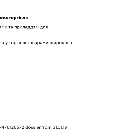
ова торгівля
ями та приладдям для
ів у торгівлі товарами широкого
27478126572
dossier.from 31.01.19