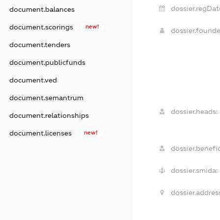
dossier.regDat
document.balances
document.scorings
new!
dossier.found
document.tenders
document.publicfunds
document.ved
document.semantrum
dossier.heads:
document.relationships
document.licenses
new!
dossier.benefic
dossier.smida:
dossier.addres