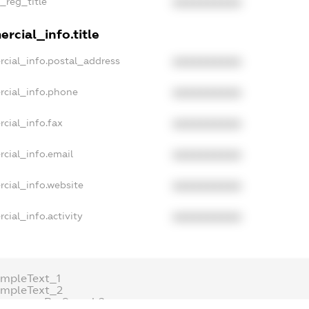
n_reg_title
XXXXXXXXXX
rcial_info.title
rcial_info.postal_address
XXXXXXXXXX
rcial_info.phone
XXXXXXXXXX
cial_info.fax
XXXXXXXXXX
cial_info.email
XXXXXXXXXX
rcial_info.website
XXXXXXXXXX
cial_info.activity
XXXXXXXXXX
ampleText_1
ampleText_2
onymousPerSearch2