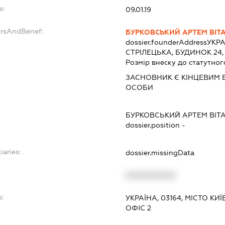
e:
09.01.19
ersAndBenef:
БУРКОВСЬКИЙ АРТЕМ ВІТ
dossier.founderAddress
УКРА
СТРІЛЕЦЬКА, БУДИНОК 24,
Розмір внеску до статутног
ЗАСНОВНИК Є КІНЦЕВИМ 
ОСОБИ
БУРКОВСЬКИЙ АРТЕМ ВІТ
dossier.position -
iaries:
dossier.missingData
XXXXXXXXXX
s:
УКРАЇНА, 03164, МІСТО КИЇ
ОФІС 2