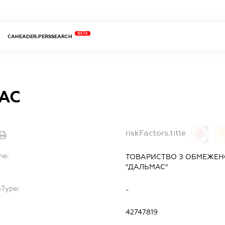
BETA
CAHEADER.PERSSEARCH
АС
riskFactors.title
0
0
me:
ТОВАРИСТВО З ОБМЕЖЕН
"ДАЛЬМАС"
bType:
-
42747819