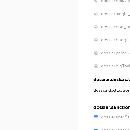
dossier.ndsAn
dossier.single
dossier.non_pr
dossier.budge
dossier.palne_
dossier.bigTa
dossier.declarat
dossier.declarati
dossier.sanctio
dossier.specS