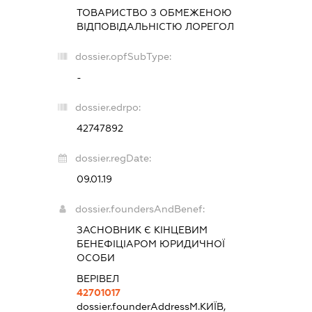
ТОВАРИСТВО З ОБМЕЖЕНОЮ
ВІДПОВІДАЛЬНІСТЮ
ЛОРЕГОЛ
dossier.opfSubType:
-
dossier.edrpo:
42747892
dossier.regDate:
09.01.19
dossier.foundersAndBenef:
ЗАСНОВНИК Є КІНЦЕВИМ
БЕНЕФІЦІАРОМ ЮРИДИЧНОЇ
ОСОБИ
ВЕРІВЕЛ
42701017
dossier.founderAddress
М.КИЇВ,