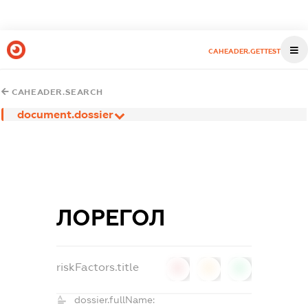
CAHEADER.GETTEST
CAHEADER.SEARCH
document.dossier
ЛОРЕГОЛ
riskFactors.title
0
0
0
dossier.fullName: