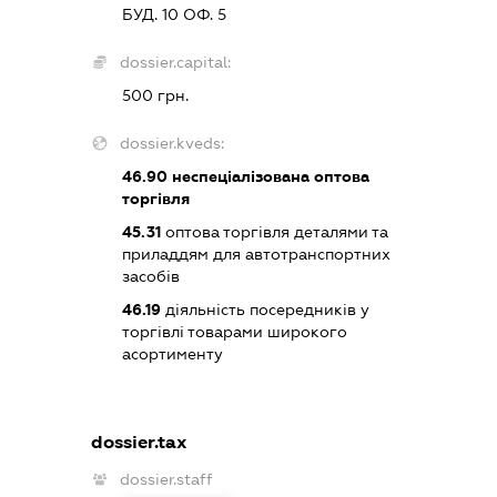
БУД. 10 ОФ. 5
dossier.capital:
500 грн.
dossier.kveds:
46.90
неспеціалізована оптова
торгівля
45.31
оптова торгівля деталями та
приладдям для автотранспортних
засобів
46.19
діяльність посередників у
торгівлі товарами широкого
асортименту
dossier.tax
dossier.staff