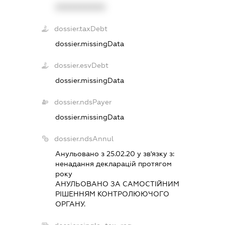
XXXXXXXXXX
dossier.taxDebt
dossier.missingData
dossier.esvDebt
dossier.missingData
dossier.ndsPayer
dossier.missingData
dossier.ndsAnnul
Анульовано з 25.02.20 у зв'язку з:
ненадання декларацiй протягом
року
АНУЛЬОВАНО ЗА САМОСТIЙНИМ
РIШЕННЯМ КОНТРОЛЮЮЧОГО
ОРГАНУ.