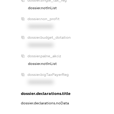
dossier.single_tax_reg
dossier.notInList
dossier.non_profit
XXXXXXXXXX
dossier.budget_dotation
XXXXXXXXXX
dossier.palne_akciz
dossier.notInList
dossier.bigTaxPayerReg
XXXXXXXXXX
dossier.declarations.title
dossier.declarations.noData