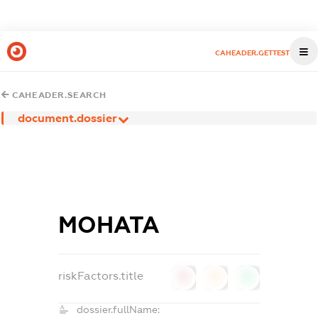
CAHEADER.GETTEST
CAHEADER.SEARCH
document.dossier
МОНАТА
riskFactors.title
0
0
0
dossier.fullName: