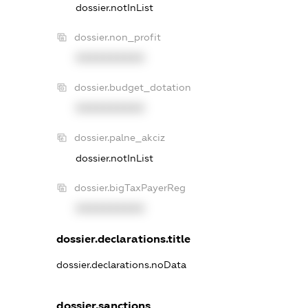
dossier.notInList
dossier.non_profit
XXXXXXXXXX
dossier.budget_dotation
XXXXXXXXXX
dossier.palne_akciz
dossier.notInList
dossier.bigTaxPayerReg
XXXXXXXXXX
dossier.declarations.title
dossier.declarations.noData
dossier.sanctions