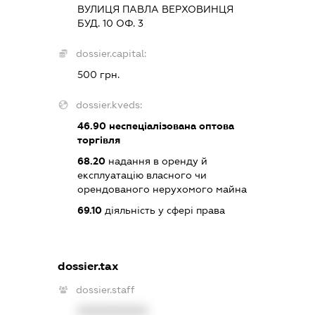
ВУЛИЦЯ ПАВЛА ВЕРХОВИНЦЯ
БУД. 10 ОФ. 3
dossier.capital:
500 грн.
dossier.kveds:
46.90
неспеціалізована оптова
торгівля
68.20
надання в оренду й
експлуатацію власного чи
орендованого нерухомого майна
69.10
діяльність у сфері права
dossier.tax
dossier.staff
XXXXXXXXXX