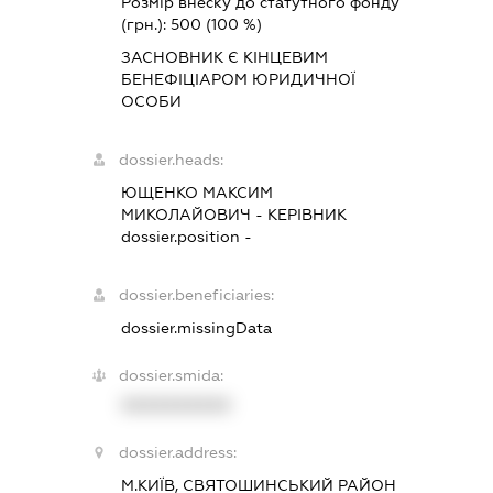
Розмір внеску до статутного фонду
(грн.):
500
(100 %)
ЗАСНОВНИК Є КІНЦЕВИМ
БЕНЕФІЦІАРОМ ЮРИДИЧНОЇ
ОСОБИ
dossier.heads:
ЮЩЕНКО МАКСИМ
МИКОЛАЙОВИЧ
-
КЕРІВНИК
dossier.position -
dossier.beneficiaries:
dossier.missingData
dossier.smida:
XXXXXXXXXX
dossier.address:
М.КИЇВ, СВЯТОШИНСЬКИЙ РАЙОН