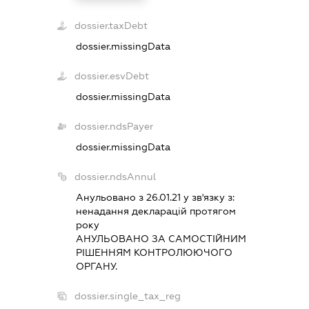
dossier.taxDebt
dossier.missingData
dossier.esvDebt
dossier.missingData
dossier.ndsPayer
dossier.missingData
dossier.ndsAnnul
Анульовано з 26.01.21 у зв'язку з:
ненадання декларацiй протягом
року
АНУЛЬОВАНО ЗА САМОСТIЙНИМ
РIШЕННЯМ КОНТРОЛЮЮЧОГО
ОРГАНУ.
dossier.single_tax_reg