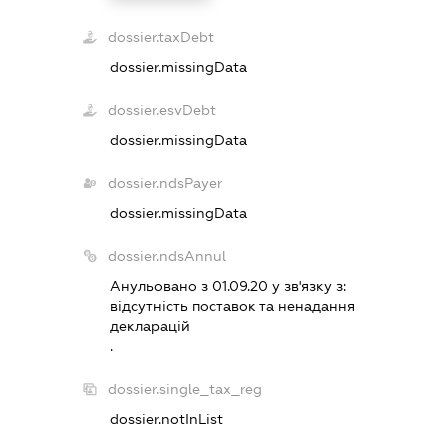
dossier.taxDebt
dossier.missingData
dossier.esvDebt
dossier.missingData
dossier.ndsPayer
dossier.missingData
dossier.ndsAnnul
Анульовано з 01.09.20 у зв'язку з:
вiдсутнiсть поставок та ненадання
декларацiй
.
dossier.single_tax_reg
dossier.notInList