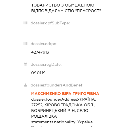
ТОВАРИСТВО З ОБМЕЖЕНОЮ
ВІДПОВІДАЛЬНІСТЮ "ПЛАСРОСТ"
dossier.opfSubType:
-
dossier.edrpo:
42747913
dossier.regDate:
09.01.19
dossier.foundersAndBenef:
МАКСИМЕНКО ВІРА ГРИГОРІВНА
dossier.founderAddress
УКРАЇНА,
27252, КІРОВОГРАДСЬКА ОБЛ.,
БОБРИНЕЦЬКИЙ Р-Н, СЕЛО
РОЩАХІВКА
statements.nationality:
Україна