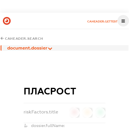
CAHEADER.GETTEST
CAHEADER.SEARCH
document.dossier
ПЛАСРОСТ
riskFactors.title
0
0
0
dossier.fullName: