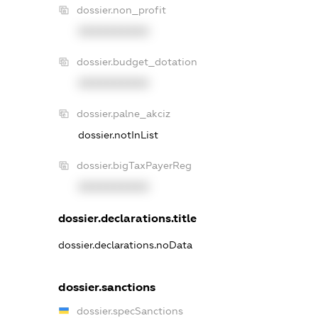
dossier.non_profit
XXXXXXXXXX
dossier.budget_dotation
XXXXXXXXXX
dossier.palne_akciz
dossier.notInList
dossier.bigTaxPayerReg
XXXXXXXXXX
dossier.declarations.title
dossier.declarations.noData
dossier.sanctions
dossier.specSanctions