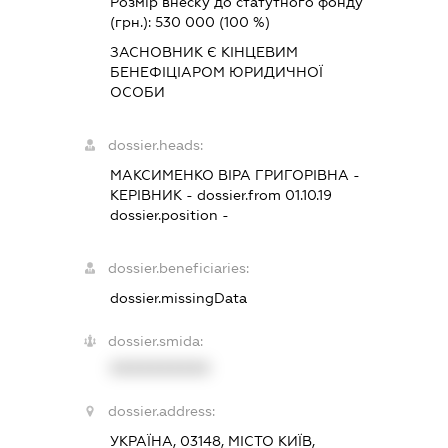
Розмір внеску до статутного фонду
(грн.):
530 000
(100 %)
ЗАСНОВНИК Є КІНЦЕВИМ
БЕНЕФІЦІАРОМ ЮРИДИЧНОЇ
ОСОБИ
dossier.heads:
МАКСИМЕНКО ВІРА ГРИГОРІВНА
-
КЕРІВНИК
- dossier.from 01.10.19
dossier.position -
dossier.beneficiaries:
dossier.missingData
dossier.smida:
XXXXXXXXXX
dossier.address:
УКРАЇНА, 03148, МІСТО КИЇВ,