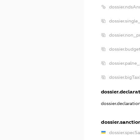
dossier.ndsAn
dossier.single
dossier.non_pr
dossier.budge
dossier.palne_
dossier.bigTa
dossier.declarat
dossier.declarati
dossier.sanctio
dossier.specS