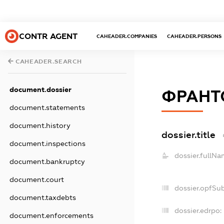
CONTR AGENT
CAHEADER.COMPANIES
CAHEADER.PERSONS
CAHEADER.SEARCH
document.dossier
ФРАНТ
document.statements
document.history
dossier.title
document.inspections
dossier.fullNa
document.bankruptcy
document.court
dossier.opfSu
document.taxdebts
dossier.edrpo:
document.enforcements