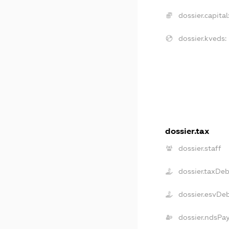
dossier.capital
dossier.kveds:
dossier.tax
dossier.staff
dossier.taxDeb
dossier.esvDe
dossier.ndsPa