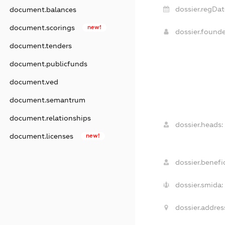
dossier.regDat
document.balances
document.scorings
new!
dossier.found
document.tenders
document.publicfunds
document.ved
document.semantrum
document.relationships
dossier.heads:
document.licenses
new!
dossier.benefic
dossier.smida:
dossier.addres