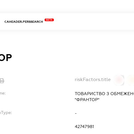
BETA
CAHEADER.PERSSEARCH
ОР
riskFactors.title
0
0
me:
ТОВАРИСТВО З ОБМЕЖЕН
"ФРАНТОР"
bType:
-
42747981