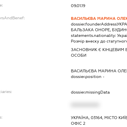
e:
09.01.19
ersAndBenef:
ВАСИЛЬЄВА МАРИНА ОЛЕК
dossier.founderAddress
УКРА
БАЛЬЗАКА ОНОРЕ, БУДИНО
statements.nationality:
Укра
Розмір внеску до статутног
ЗАСНОВНИК Є КІНЦЕВИМ 
ОСОБИ
ВАСИЛЬЄВА МАРИНА ОЛЕК
dossier.position -
iaries:
dossier.missingData
XXXXXXXXXX
s:
УКРАЇНА, 03164, МІСТО КИЇ
ОФІС 2