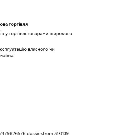
ова торгівля
ів у торгівлі товарами широкого
ксплуатацію власного чи
 майна
427479826576
dossier.from 31.01.19