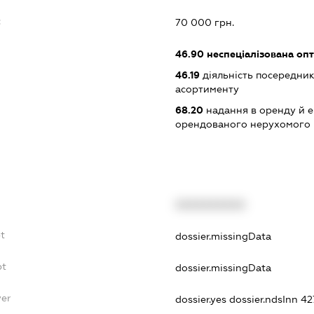
:
70 000 грн.
46.90
неспеціалізована опт
46.19
діяльність посередник
асортименту
68.20
надання в оренду й е
орендованого нерухомого
XXXXXXXXXX
t
dossier.missingData
bt
dossier.missingData
yer
dossier.yes
dossier.ndsInn 