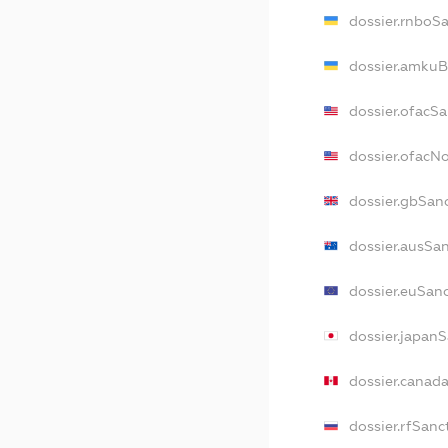
dossier.rnboS
dossier.amkuB
dossier.ofacS
dossier.ofacN
dossier.gbSan
dossier.ausSa
dossier.euSan
dossier.japan
dossier.canad
dossier.rfSanc