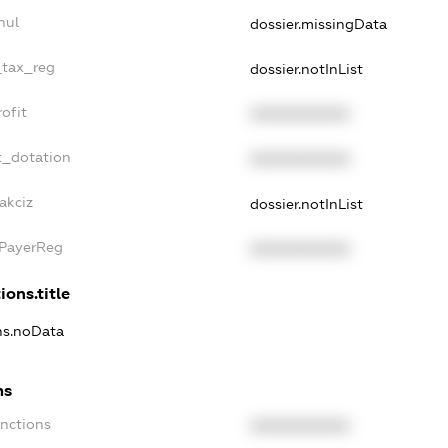
nul
dossier.missingData
_tax_reg
dossier.notInList
ofit
XXXXXXXXXX
t_dotation
XXXXXXXXXX
akciz
dossier.notInList
xPayerReg
XXXXXXXXXX
ions.title
ons.noData
ns
anctions
XXXXXXXXXX