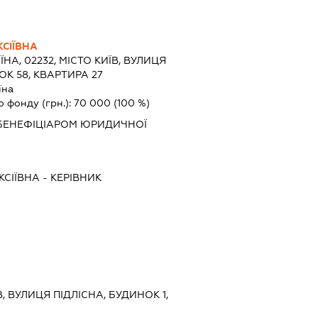
СІЇВНА
ЇНА, 02232, МІСТО КИЇВ, ВУЛИЦЯ
К 58, КВАРТИРА 27
їна
о фонду (грн.):
70 000
(100 %)
БЕНЕФІЦІАРОМ ЮРИДИЧНОЇ
СІЇВНА
-
КЕРІВНИК
В, ВУЛИЦЯ ПІДЛІСНА, БУДИНОК 1,