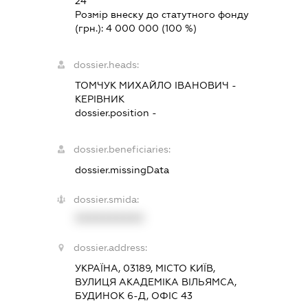
24
Розмір внеску до статутного фонду
(грн.):
4 000 000
(100 %)
dossier.heads:
ТОМЧУК МИХАЙЛО ІВАНОВИЧ
-
КЕРІВНИК
dossier.position -
dossier.beneficiaries:
dossier.missingData
dossier.smida:
XXXXXXXXXX
dossier.address:
УКРАЇНА, 03189, МІСТО КИЇВ,
ВУЛИЦЯ АКАДЕМІКА ВІЛЬЯМСА,
БУДИНОК 6-Д, ОФІС 43