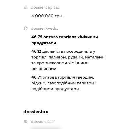
dossier.capital:
4 000 000 грн.
dossier.kveds:
46.75
оптова торгівля хімічними
продуктами
46.12
діяльність посередників у
торгівлі паливом, рудами, металами
та промисловими хімічними
речовинами
46.71
оптова торгівля твердим,
рідким, газоподібним паливом і
подібними продуктами
dossier.tax
dossier.staff