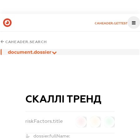
CAHEADER.GETTEST
CAHEADER.SEARCH
document.dossier
СКАЛЛІ ТРЕНД
riskFactors.title
0
0
0
dossier.fullName: