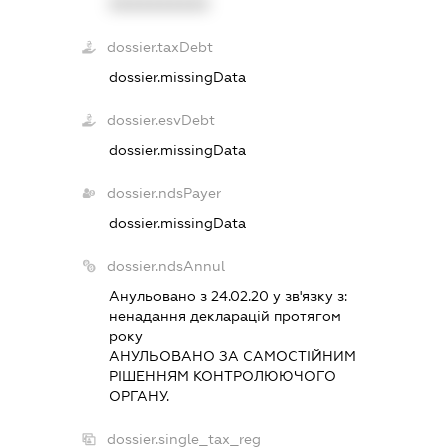
XXXXXXXXXX
dossier.taxDebt
dossier.missingData
dossier.esvDebt
dossier.missingData
dossier.ndsPayer
dossier.missingData
dossier.ndsAnnul
Анульовано з 24.02.20 у зв'язку з:
ненадання декларацiй протягом
року
АНУЛЬОВАНО ЗА САМОСТIЙНИМ
РIШЕННЯМ КОНТРОЛЮЮЧОГО
ОРГАНУ.
dossier.single_tax_reg