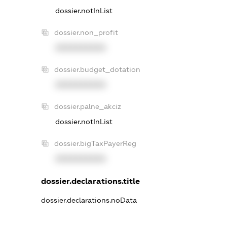
dossier.notInList
dossier.non_profit
XXXXXXXXXX
dossier.budget_dotation
XXXXXXXXXX
dossier.palne_akciz
dossier.notInList
dossier.bigTaxPayerReg
XXXXXXXXXX
dossier.declarations.title
dossier.declarations.noData