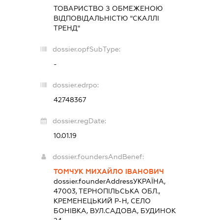
ТОВАРИСТВО З ОБМЕЖЕНОЮ
ВІДПОВІДАЛЬНІСТЮ "СКАЛЛІ
ТРЕНД"
dossier.opfSubType:
-
dossier.edrpo:
42748367
dossier.regDate:
10.01.19
dossier.foundersAndBenef:
ТОМЧУК МИХАЙЛО ІВАНОВИЧ
dossier.founderAddress
УКРАЇНА,
47003, ТЕРНОПІЛЬСЬКА ОБЛ.,
КРЕМЕНЕЦЬКИЙ Р-Н, СЕЛО
БОНІВКА, ВУЛ.САДОВА, БУДИНОК