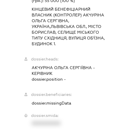
(грн.):
55 000
(100 %)
КІНЦЕВИЙ БЕНЕФІЦІАРНИЙ
ВЛАСНИК (КОНТРОЛЕР) АКЧУРІНА
ОЛЬГА СЕРГІВНА,
УКРАЇНА,ЛЬВІВСЬКА ОБЛ., МІСТО
БОРИСЛАВ, СЕЛИЩЕ МІСЬКОГО
ТИПУ СХІДНИЦЯ, ВУЛИЦЯ ОБ'ЇЗНА,
БУДИНОК 1.
dossier.heads:
АКЧУРІНА ОЛЬГА СЕРГІЇВНА
-
КЕРІВНИК
dossier.position -
dossier.beneficiaries:
dossier.missingData
dossier.smida:
XXXXXXXXXX