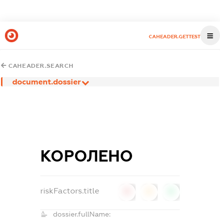
CAHEADER.GETTEST
CAHEADER.SEARCH
document.dossier
КОРОЛЕНО
riskFactors.title
0
0
0
dossier.fullName: