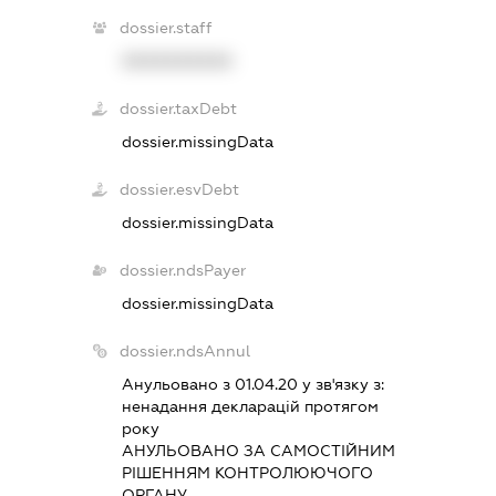
dossier.staff
XXXXXXXXXX
dossier.taxDebt
dossier.missingData
dossier.esvDebt
dossier.missingData
dossier.ndsPayer
dossier.missingData
dossier.ndsAnnul
Анульовано з 01.04.20 у зв'язку з:
ненадання декларацiй протягом
року
АНУЛЬОВАНО ЗА САМОСТIЙНИМ
РIШЕННЯМ КОНТРОЛЮЮЧОГО
ОРГАНУ.