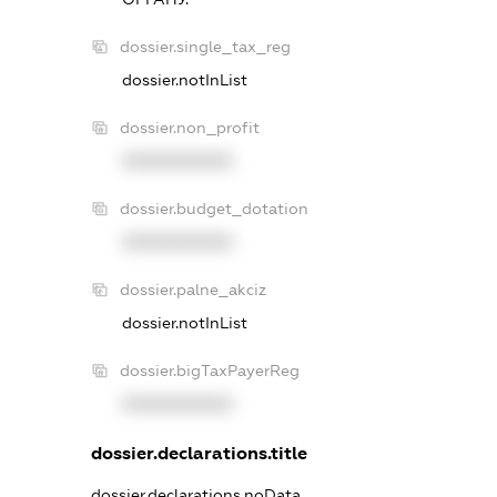
dossier.single_tax_reg
dossier.notInList
dossier.non_profit
XXXXXXXXXX
dossier.budget_dotation
XXXXXXXXXX
dossier.palne_akciz
dossier.notInList
dossier.bigTaxPayerReg
XXXXXXXXXX
dossier.declarations.title
dossier.declarations.noData