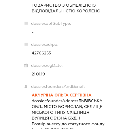
ТОВАРИСТВО З ОБМЕЖЕНОЮ
ВІДПОВІДАЛЬНІСТЮ
КОРОЛЕНО
dossier.opfSubType:
-
dossier.edrpo:
42766255
dossier.regDate:
21.01.19
dossier.foundersAndBenef:
АКЧУРІНА ОЛЬГА СЕРГІЇВНА
dossier.founderAddress
ЛЬВІВСЬКА
ОБЛ., МІСТО БОРИСЛАВ, СЕЛИЩЕ
МІСЬКОГО ТИПУ СХІДНИЦЯ
ВУЛИЦЯ ОБ'ЇЗНА БУД. 1
Розмір внеску до статутного фонду